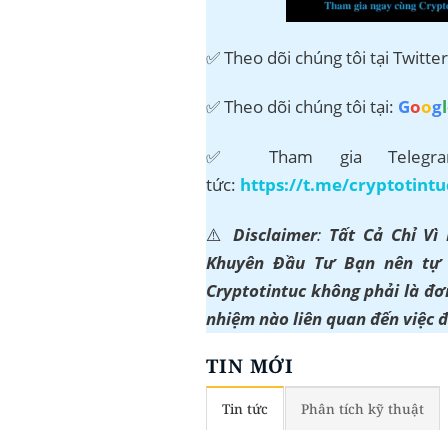
✅ Theo dõi chúng tôi tại Twitte
✅ Theo dõi chúng tôi tại:
G
o
o
g
l
✅ Tham gia Telegram
tức:
https://t.me/cryptotintu
⚠️
Disclaimer
:
Tất Cả Chỉ Vì
Khuyên Đầu Tư Bạn nên tự t
Cryptotintuc không phải là đơn
nhiệm nào liên quan đến việc 
TIN MỚI
Tin tức
Phân tích kỹ thuật