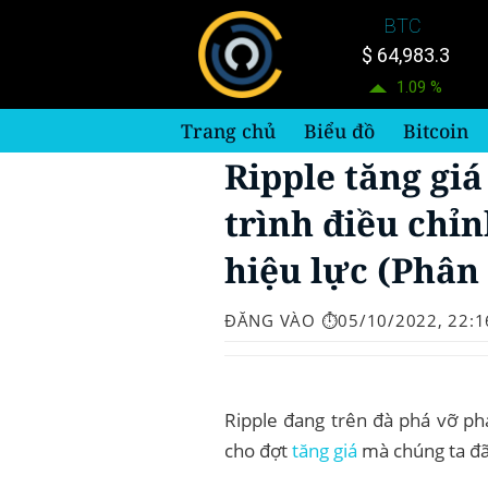
Bỏ
BTC
qua
$ 64,983.3
nội
1.09 %
dung
Trang chủ
Biểu đồ
Bitcoin
Ripple tăng giá
trình điều chỉn
hiệu lực (Phân 
ĐĂNG VÀO
⏱️05/10/2022, 22:1
Ripple đang trên đà phá vỡ ph
cho đợt
tăng giá
mà chúng ta đã 