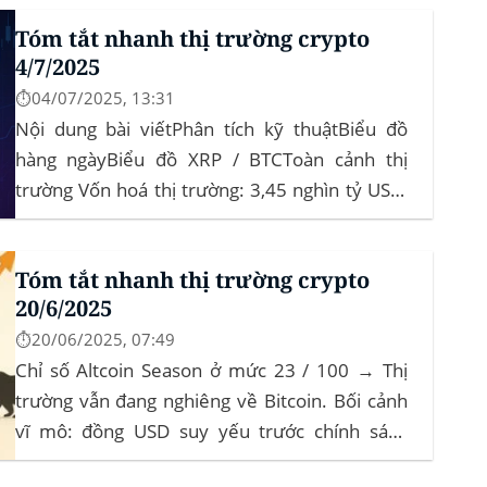
Tóm tắt nhanh thị trường crypto
4/7/2025
⏱️04/07/2025, 13:31
Nội dung bài viếtPhân tích kỹ thuậtBiểu đồ
hàng ngàyBiểu đồ XRP / BTCToàn cảnh thị
trường Vốn hoá thị trường: 3,45 nghìn tỷ USD,
giảm khoảng 3% trong 24 giờ, phản ánh áp lực
chốt lời sau nhịp phục hồi đầu tháng‍ Bitcoin
Tóm tắt nhanh thị trường crypto
dominance: ở mức 63%, giữ vững...
20/6/2025
⏱️20/06/2025, 07:49
Chỉ số Altcoin Season ở mức 23 / 100 → Thị
trường vẫn đang nghiêng về Bitcoin. Bối cảnh
vĩ mô: đồng USD suy yếu trước chính sách
“Trumponomics”, nhà đầu tư tìm đến vàng và