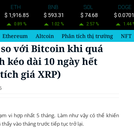
ETH
BNB
SOL
DOGE
$ 1,916.85
$ 593.31
$ 74.68
$ 0.070
0.89 %
1.02 %
2.57 %
1.44 
Ethereum
Altcoin
Phân tích thị trường
NFT
 so với Bitcoin khi quá
h kéo dài 10 ngày hết
tích giá XRP)
6
ạm vi hợp nhất 5 tháng. Làm như vậy có thể khiến
thấy vào tháng trước tiếp tục trở lại.