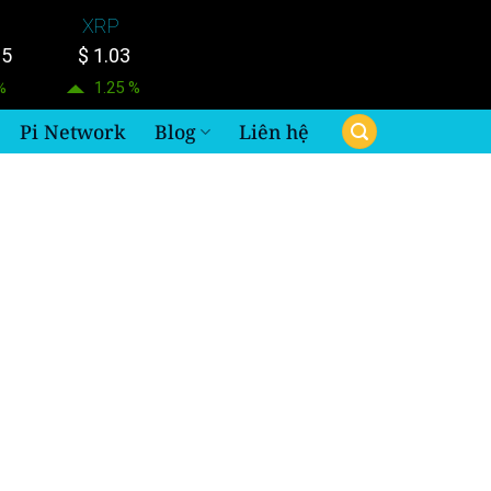
XRP
15
$ 1.03
%
1.25 %
Pi Network
Blog
Liên hệ