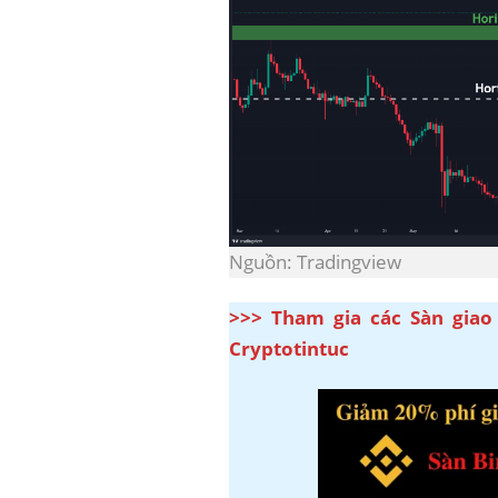
Nguồn: Tradingview
>>> Tham gia các Sàn giao
Cryptotintuc