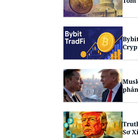
Tóm 
Bybi
Cryp
Musk
phản
Trut
Sơ X