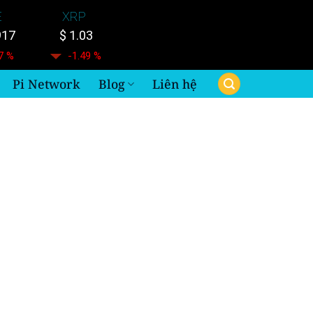
E
XRP
917
$ 1.03
7 %
-1.49 %
Pi Network
Blog
Liên hệ