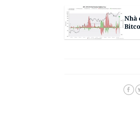
Nhà 
Bitc