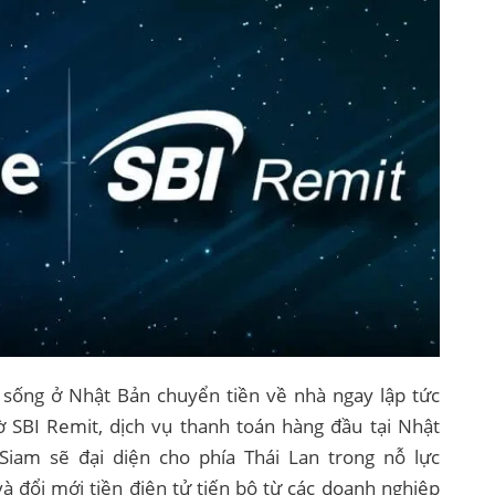
 sống ở Nhật Bản chuyển tiền về nhà ngay lập tức
 SBI Remit, dịch vụ thanh toán hàng đầu tại Nhật
iam sẽ đại diện cho phía Thái Lan trong nỗ lực
à đổi mới tiền điện tử tiến bộ từ các doanh nghiệp