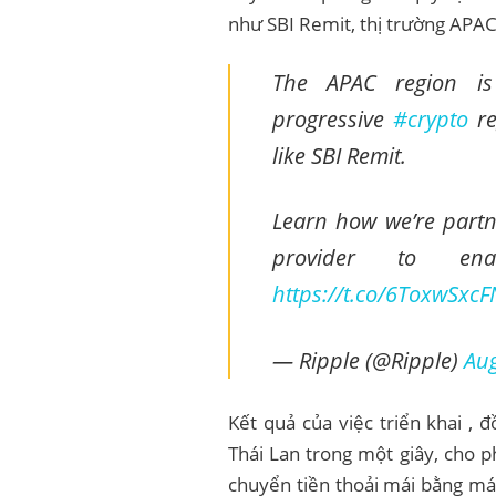
như SBI Remit, thị trường APA
The APAC region is 
progressive
#crypto
re
like SBI Remit.
Learn how we’re partn
provider to enab
https://t.co/6ToxwSxcF
— Ripple (@Ripple)
Aug
Kết quả của việc triển khai ,
Thái Lan trong một giây, cho 
chuyển tiền thoải mái bằng má