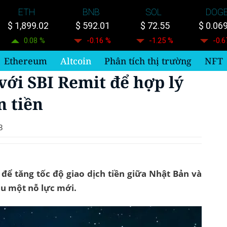
ETH
BNB
SOL
DOG
$ 1,899.02
$ 592.01
$ 72.55
$ 0.06
0.08 %
-0.16 %
-1.25 %
-0.6
Ethereum
Altcoin
Phân tích thị trường
NFT
với SBI Remit để hợp lý
n tiền
3
 để tăng tốc độ giao dịch tiền giữa Nhật Bản và
ầu một nỗ lực mới.