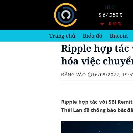
Bỏ
BTC
qua
$ 64,259.9
nội
-0.41 %
dung
Trang chủ
Biểu đồ
Bitcoin
Ripple hợp tác 
hóa việc chuyể
ĐĂNG VÀO
⏱️16/08/2022, 19:5
Ripple hợp tác với SBI Remit
Thái Lan đã thông báo bắt đ