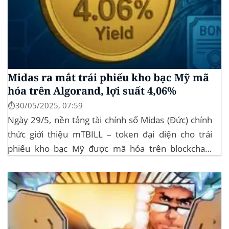
Midas ra mắt trái phiếu kho bạc Mỹ mã
hóa trên Algorand, lợi suất 4,06%
⏱️30/05/2025, 07:59
Ngày 29/5, nền tảng tài chính số Midas (Đức) chính
thức giới thiệu mTBILL – token đại diện cho trái
phiếu kho bạc Mỹ được mã hóa trên blockchain
Algorand, mang lại lợi suất ròng 4,06%/năm mà
không yêu cầu mức đầu tư tối thiểu. mTBILL được
bảo chứng bằng...