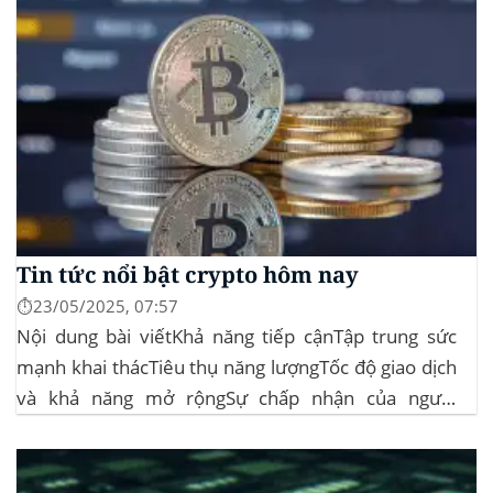
Tin tức nổi bật crypto hôm nay
⏱️23/05/2025, 07:57
Nội dung bài viếtKhả năng tiếp cậnTập trung sức
mạnh khai thácTiêu thụ năng lượngTốc độ giao dịch
và khả năng mở rộngSự chấp nhận của người
dùngBảo mậtQuản trịTuân thủ quy địnhTính toàn
diệnTài nguyên giáo dụcBitcoin Thiết Lập Kỷ Lục
Mới Trên 110.000 USD Thị trường crypto hôm...