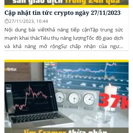
Cập nhật tin tức crypto ngày 27/11/2023
⏱️27/11/2023, 10:44
Nội dung bài viếtKhả năng tiếp cậnTập trung sức
mạnh khai thácTiêu thụ năng lượngTốc độ giao dịch
và khả năng mở rộngSự chấp nhận của người
dùngBảo mậtQuản trịTuân thủ quy địnhTính toàn
diệnTài nguyên giáo dụcTổng quan thị trường 27/11
BTC đóng 1 cây nến tuần xanh lần...