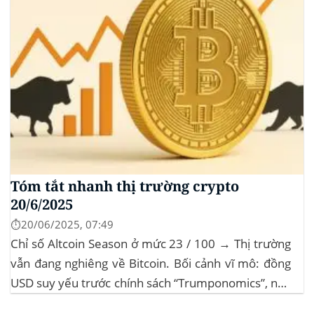
Tóm tắt nhanh thị trường crypto
20/6/2025
⏱️20/06/2025, 07:49
Chỉ số Altcoin Season ở mức 23 / 100 → Thị trường
vẫn đang nghiêng về Bitcoin. Bối cảnh vĩ mô: đồng
USD suy yếu trước chính sách “Trumponomics”, nhà
đầu tư tìm đến vàng và crypto như “nơi trú ẩn” mới.