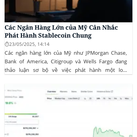
Các Ngân Hàng Lớn của Mỹ Cân Nhắc
Phát Hành Stablecoin Chung
⏱️23/05/2025, 14:14
Các ngân hàng lớn của Mỹ như JPMorgan Chase,
Bank of America, Citigroup và Wells Fargo đang
thảo luận sơ bộ về việc phát hành một loại
stablecoin chung. Động thái này nhằm đối phó với
sự cạnh tranh ngày càng tăng từ ngành công nghiệp
tiền điện tử. Các...