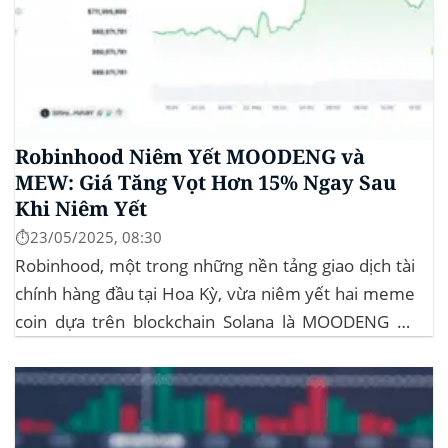
Robinhood Niêm Yết MOODENG và
MEW: Giá Tăng Vọt Hơn 15% Ngay Sau
Khi Niêm Yết
⏱️23/05/2025, 08:30
Robinhood, một trong những nền tảng giao dịch tài
chính hàng đầu tại Hoa Kỳ, vừa niêm yết hai meme
coin dựa trên blockchain Solana là MOODENG và
MEW. Thông tin này đã kích hoạt đợt tăng giá mạnh
mẽ cho cả hai đồng tiền số, với mức tăng hơn...