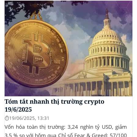
Sự kiện Chi tiết Hack 100 triệu USD...
Tóm tắt nhanh thị trường crypto
19/6/2025
⏱️19/06/2025, 13:31
Vốn hóa toàn thị trường: 3,24 nghìn tỷ USD, giảm
3,5 % so với hôm qua Chỉ số Fear & Greed: 57/100