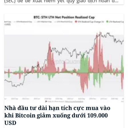
(SEC) để đề xuất niêm yết quỹ giao dịch hoán đổi
(ETF) Sui của 21Shares. Động thái này khởi động quá
trình xem xét chính thức của SEC đối với...
Nhà đầu tư dài hạn tích cực mua vào
khi Bitcoin giảm xuống dưới 109.000
USD