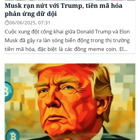
Musk rạn nứt với Trump, tiền mã hóa
phản ứng dữ dội
⏱️06/06/2025, 07:31
Cuộc xung đột công khai giữa Donald Trump và Elon
Musk đã gây ra làn sóng biến động trong thị trường
tiền mã hóa, đặc biệt là các đồng meme coin. Elon
Musk rời khỏi D.O.G.E. (Department of
Government Efficiency) và chỉ trích dự luật “Big
Beautiful Bill” của Trump,...