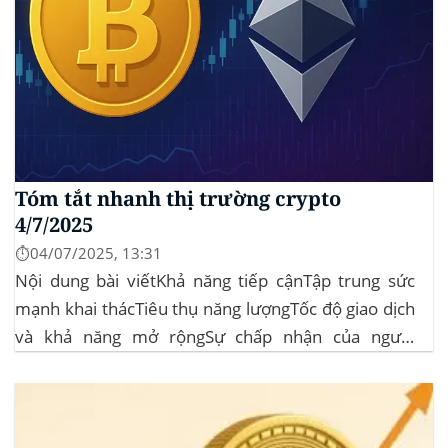
Tóm tắt nhanh thị trường crypto
4/7/2025
⏱️04/07/2025, 13:31
Nội dung bài viếtKhả năng tiếp cậnTập trung sức
mạnh khai thácTiêu thụ năng lượngTốc độ giao dịch
và khả năng mở rộngSự chấp nhận của người
dùngBảo mậtQuản trịTuân thủ quy địnhTính toàn
diệnTài nguyên giáo dụcToàn cảnh thị trường Vốn
hoá thị trường: 3,45 nghìn tỷ USD, giảm...