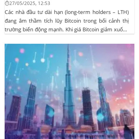
⏱️27/05/2025, 12:53
Các nhà đầu tư dài hạn (long-term holders – LTH)
đang âm thầm tích lũy Bitcoin trong bối cảnh thị
trường biến động mạnh. Khi giá Bitcoin giảm xuống
dưới 109.000 USD, hai đợt thanh lý lớn đã xảy ra,
khiến hơn 185 triệu USD vị thế mua bị xóa...