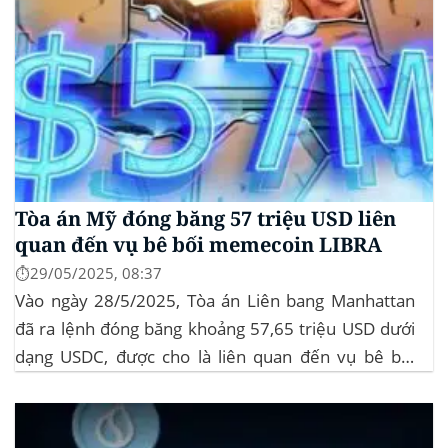
Tòa án Mỹ đóng băng 57 triệu USD liên
quan đến vụ bê bối memecoin LIBRA
⏱️29/05/2025, 08:37
Vào ngày 28/5/2025, Tòa án Liên bang Manhattan
đã ra lệnh đóng băng khoảng 57,65 triệu USD dưới
dạng USDC, được cho là liên quan đến vụ bê bối
memecoin LIBRA. Đây là một phần trong vụ kiện
tập thể do Burwick Law đại diện, cáo buộc các công
ty...