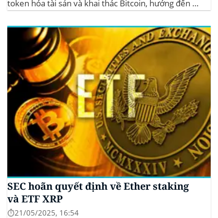
token hóa tài sản và khai thác Bitcoin, hướng đến hệ
sinh thái crypto bền vững. Nội dung bài viếtKhả
năng tiếp cậnTập trung sức mạnh khai thácTiêu
thụ...
SEC hoãn quyết định về Ether staking
và ETF XRP
⏱️21/05/2025, 16:54