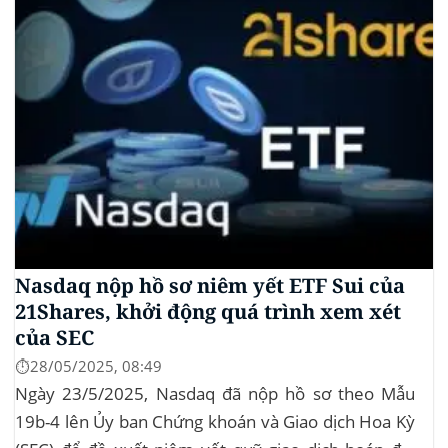
Nasdaq nộp hồ sơ niêm yết ETF Sui của
21Shares, khởi động quá trình xem xét
của SEC
⏱️28/05/2025, 08:49
Ngày 23/5/2025, Nasdaq đã nộp hồ sơ theo Mẫu
19b-4 lên Ủy ban Chứng khoán và Giao dịch Hoa Kỳ