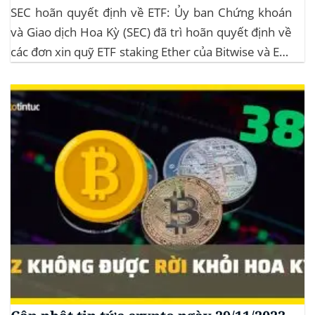
SEC hoãn quyết định về ETF: Ủy ban Chứng khoán
và Giao dịch Hoa Kỳ (SEC) đã trì hoãn quyết định về
các đơn xin quỹ ETF staking Ether của Bitwise và ETF
XRP của Grayscale, dự kiến kéo dài đến tháng
10/2025 để thu thập thêm ý kiến công...