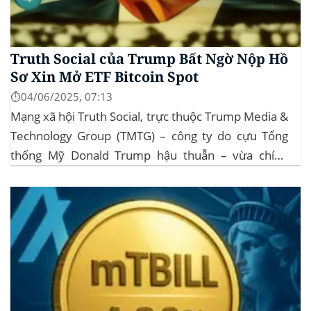
Truth Social của Trump Bất Ngờ Nộp Hồ
Sơ Xin Mở ETF Bitcoin Spot
⏱️04/06/2025, 07:13
Mạng xã hội Truth Social, trực thuộc Trump Media &
Technology Group (TMTG) – công ty do cựu Tổng
thống Mỹ Donald Trump hậu thuẫn – vừa chính
thức đệ trình hồ sơ lên Ủy ban Chứng khoán và Giao
dịch Mỹ (SEC) để xin phê duyệt quỹ ETF Bitcoin...