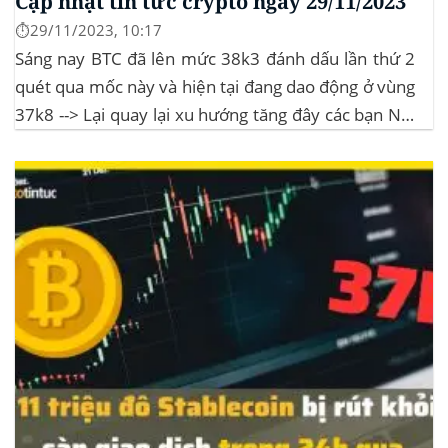
Cập nhật tin tức crypto ngày 29/11/2023
⏱️29/11/2023, 10:17
Sáng nay BTC đã lên mức 38k3 đánh dấu lần thứ 2
quét qua mốc này và hiện tại đang dao động ở vùng
37k8 --> Lại quay lại xu hướng tăng đây các bạn Nội
dung bài viếtKhả năng tiếp cậnTập trung sức mạnh
khai thácTiêu thụ năng lượngTốc...