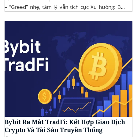
– “Greed” nhẹ, tâm lý vẫn tích cực Xu hướng: BTC
giữ vững 104 k USD sẽ củng cố đà đi ngang-tích lũy,
tạo bàn đạp cho altcoin...
Bybit Ra Mắt TradFi: Kết Hợp Giao Dịch
Crypto Và Tài Sản Truyền Thống