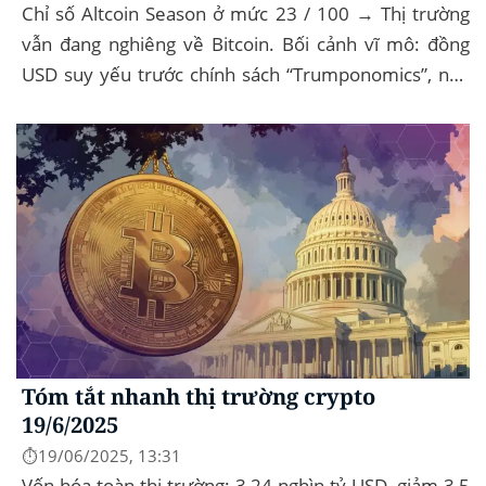
Chỉ số Altcoin Season ở mức 23 / 100 → Thị trường
vẫn đang nghiêng về Bitcoin. Bối cảnh vĩ mô: đồng
USD suy yếu trước chính sách “Trumponomics”, nhà
đầu tư tìm đến vàng và crypto như “nơi...
Tóm tắt nhanh thị trường crypto
19/6/2025
⏱️19/06/2025, 13:31
Vốn hóa toàn thị trường: 3,24 nghìn tỷ USD, giảm 3,5