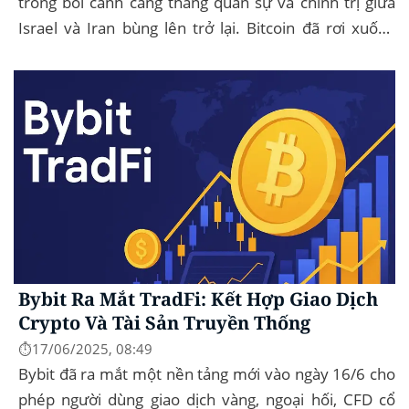
trong bối cảnh căng thẳng quân sự và chính trị giữa
Israel và Iran bùng lên trở lại. Bitcoin đã rơi xuống
mức thấp nhất trong ngày là...
Bybit Ra Mắt TradFi: Kết Hợp Giao Dịch
Crypto Và Tài Sản Truyền Thống
⏱️17/06/2025, 08:49
Bybit đã ra mắt một nền tảng mới vào ngày 16/6 cho
phép người dùng giao dịch vàng, ngoại hối, CFD cổ