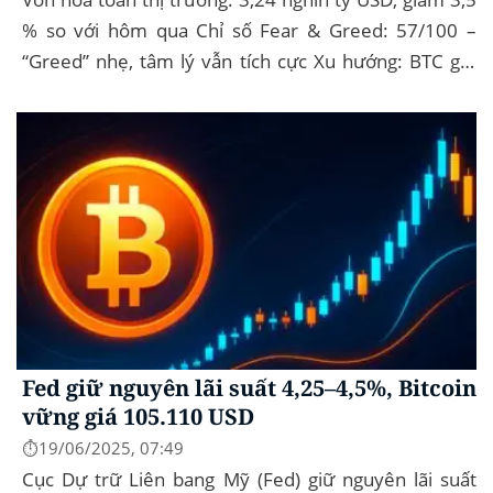
% so với hôm qua Chỉ số Fear & Greed: 57/100 –
“Greed” nhẹ, tâm lý vẫn tích cực Xu hướng: BTC giữ
vững 104 k USD sẽ...
Fed giữ nguyên lãi suất 4,25–4,5%, Bitcoin
vững giá 105.110 USD
⏱️19/06/2025, 07:49
Cục Dự trữ Liên bang Mỹ (Fed) giữ nguyên lãi suất