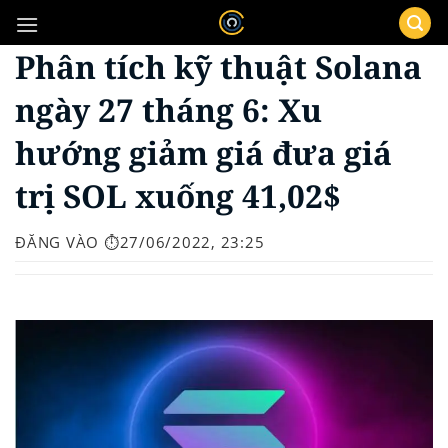
Bỏ
qua
Phân tích kỹ thuật Solana
nội
dung
ngày 27 tháng 6: Xu
hướng giảm giá đưa giá
trị SOL xuống 41,02$
ĐĂNG VÀO
⏱️27/06/2022, 23:25