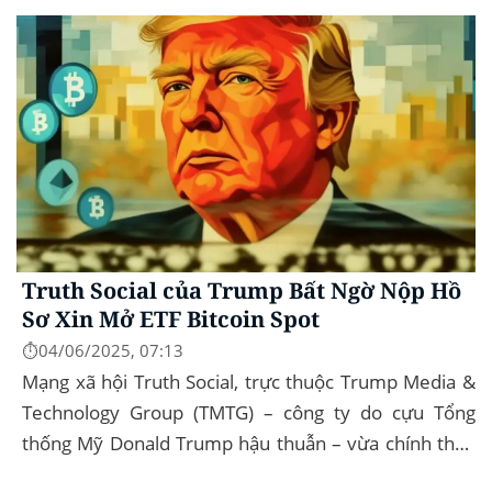
Government...
Truth Social của Trump Bất Ngờ Nộp Hồ
Sơ Xin Mở ETF Bitcoin Spot
⏱️04/06/2025, 07:13
Mạng xã hội Truth Social, trực thuộc Trump Media &
Technology Group (TMTG) – công ty do cựu Tổng
thống Mỹ Donald Trump hậu thuẫn – vừa chính thức
đệ trình hồ sơ lên Ủy ban Chứng khoán và...