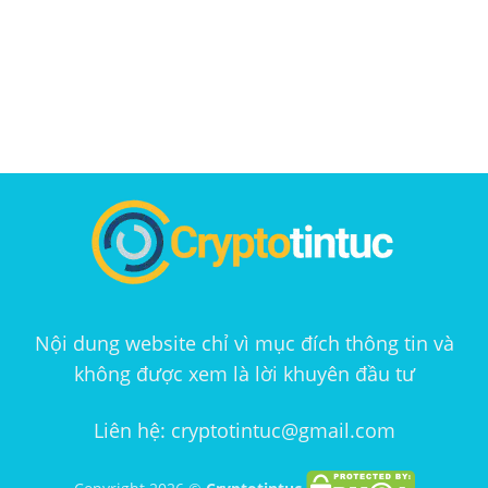
Nội dung website chỉ vì mục đích thông tin và
không được xem là lời khuyên đầu tư
Liên hệ: cryptotintuc@gmail.com