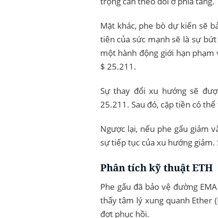
trọng cần theo dõi ở phía tăng.
Mặt khác, phe bò dự kiến ​​sẽ
tiên của sức mạnh sẽ là sự bứt
một hành động giới hạn phạm 
$ 25.211.
Sự thay đổi xu hướng sẽ được
25.211. Sau đó, cặp tiền có thể
Ngược lại, nếu phe gấu giảm và
sự tiếp tục của xu hướng giảm. 
Phân tích kỹ thuật ETH
Phe gấu đã bảo vệ đường EMA 2
thấy tâm lý xung quanh Ether (
đợt phục hồi.