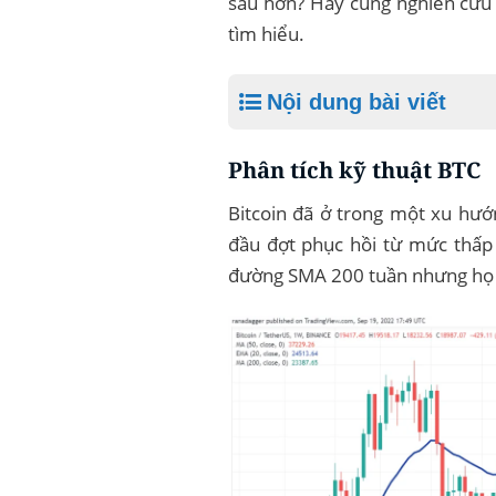
sâu hơn? Hãy cùng nghiên cứu 
tìm hiểu.
Nội dung bài viết
Phân tích kỹ thuật BTC
Bitcoin đã ở trong một xu hư
đầu đợt phục hồi từ mức thấp 
đường SMA 200 tuần nhưng họ k