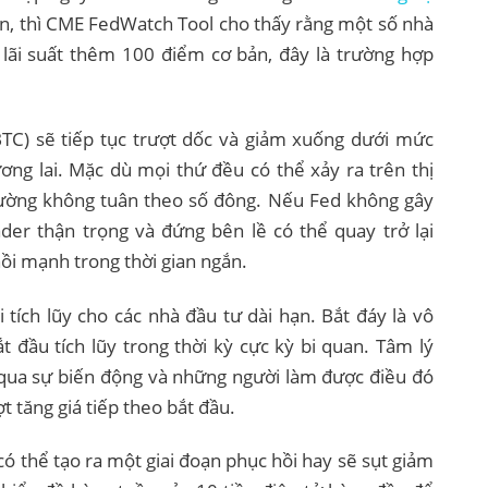
bản, thì CME FedWatch Tool cho thấy rằng một số nhà
 lãi suất thêm 100 điểm cơ bản, đây là trường hợp
BTC) sẽ tiếp tục trượt dốc và giảm xuống dưới mức
ơng lai. Mặc dù mọi thứ đều có thể xảy ra trên thị
trường không tuân theo số đông. Nếu Fed không gây
ader thận trọng và đứng bên lề có thể quay trở lại
hồi mạnh trong thời gian ngắn.
 tích lũy cho các nhà đầu tư dài hạn. Bắt đáy là vô
ắt đầu tích lũy trong thời kỳ cực kỳ bi quan. Tâm lý
t qua sự biến động và những người làm được điều đó
t tăng giá tiếp theo bắt đầu.
 có thể tạo ra một giai đoạn phục hồi hay sẽ sụt giảm