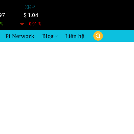
XRP
97
$ 1.04
 %
-0.91 %
Pi Network
Blog
Liên hệ