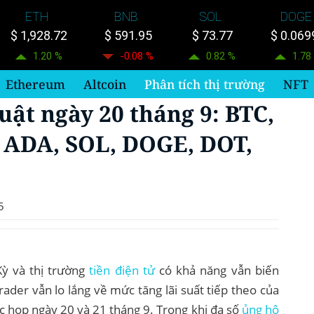
ETH
BNB
SOL
DOGE
$ 1,928.72
$ 591.95
$ 73.77
$ 0.069
1.20 %
-0.08 %
0.82 %
1.78
Ethereum
Altcoin
Phân tích thị trường
NFT
uật ngày 20 tháng 9: BTC,
 ADA, SOL, DOGE, DOT,
5
ỳ và thị trường
tiền điện tử
có khả năng vẫn biến
trader vẫn lo lắng về mức tăng lãi suất tiếp theo của
c họp ngày 20 và 21 tháng 9. Trong khi đa số
ủng hộ