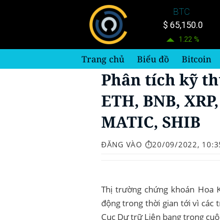
Bỏ
BTC
qua
$ 65,150.0
nội
1.22 %
dung
Trang chủ
Biểu đồ
Bitcoin
Phân tích kỹ th
ETH, BNB, XRP,
MATIC, SHIB
ĐĂNG VÀO
⏱️20/09/2022, 10:3
Thị trường chứng khoán Hoa K
động trong thời gian tới vì các 
Cục Dự trữ Liên bang trong cuộ