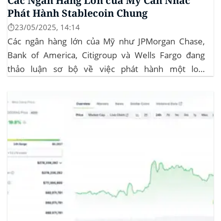
Các Ngân Hàng Lớn của Mỹ Cân Nhắc
Phát Hành Stablecoin Chung
⏱️23/05/2025, 14:14
Các ngân hàng lớn của Mỹ như JPMorgan Chase,
Bank of America, Citigroup và Wells Fargo đang
thảo luận sơ bộ về việc phát hành một loại
stablecoin chung. Động thái này nhằm đối phó với
sự cạnh tranh ngày càng tăng từ ngành công nghiệp
tiền điện tử. Các...