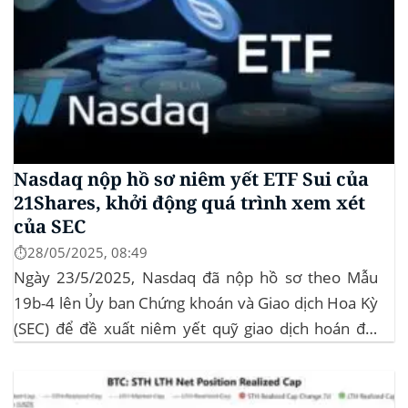
Nasdaq nộp hồ sơ niêm yết ETF Sui của
21Shares, khởi động quá trình xem xét
của SEC
⏱️28/05/2025, 08:49
Ngày 23/5/2025, Nasdaq đã nộp hồ sơ theo Mẫu
19b-4 lên Ủy ban Chứng khoán và Giao dịch Hoa Kỳ
(SEC) để đề xuất niêm yết quỹ giao dịch hoán đổi
(ETF) Sui của 21Shares. Động thái này khởi động quá
trình xem xét chính thức của SEC đối với...