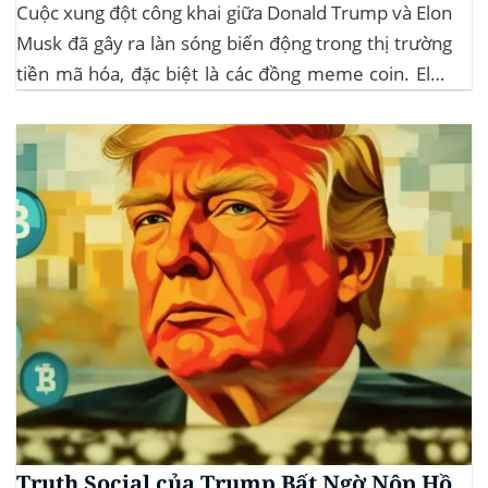
Cuộc xung đột công khai giữa Donald Trump và Elon
Musk đã gây ra làn sóng biến động trong thị trường
tiền mã hóa, đặc biệt là các đồng meme coin. Elon
Musk rời khỏi D.O.G.E. (Department of
Government Efficiency) và chỉ trích dự luật “Big
Beautiful Bill” của Trump,...
Truth Social của Trump Bất Ngờ Nộp Hồ