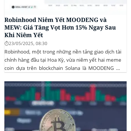
Robinhood Niêm Yết MOODENG và
MEW: Giá Tăng Vọt Hơn 15% Ngay Sau
Khi Niêm Yết
⏱️23/05/2025, 08:30
Robinhood, một trong những nền tảng giao dịch tài
chính hàng đầu tại Hoa Kỳ, vừa niêm yết hai meme
coin dựa trên blockchain Solana là MOODENG và
MEW. Thông tin này đã kích hoạt đợt tăng giá mạnh
mẽ cho cả hai đồng tiền số, với mức tăng hơn...