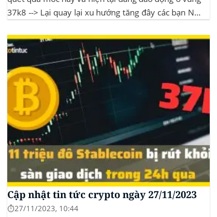
37k8 --> Lại quay lại xu hướng tăng đây các bạn Nội
dung bài viếtKinh tế vĩ môChỉ số Sợ hãi và Tham lam
BitcoinPhân tích...
Cập nhật tin tức crypto ngày 27/11/2023
⏱️27/11/2023, 10:44