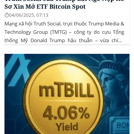
Sơ Xin Mở ETF Bitcoin Spot
⏱️04/06/2025, 07:13
Mạng xã hội Truth Social, trực thuộc Trump Media &
Technology Group (TMTG) – công ty do cựu Tổng
thống Mỹ Donald Trump hậu thuẫn – vừa chính
thức đệ trình hồ sơ lên Ủy ban Chứng khoán và Giao
dịch Mỹ (SEC) để xin phê duyệt quỹ ETF Bitcoin...