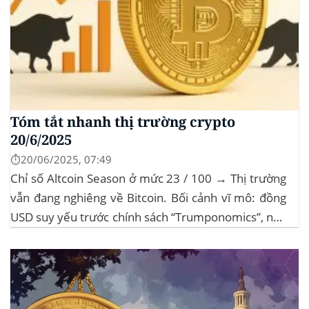
Tóm tắt nhanh thị trường crypto
20/6/2025
⏱️20/06/2025, 07:49
Chỉ số Altcoin Season ở mức 23 / 100 → Thị trường
vẫn đang nghiêng về Bitcoin. Bối cảnh vĩ mô: đồng
USD suy yếu trước chính sách “Trumponomics”, nhà
đầu tư tìm đến vàng và crypto như “nơi trú ẩn” mới.
Sự kiện Chi tiết Hack 100 triệu USD...