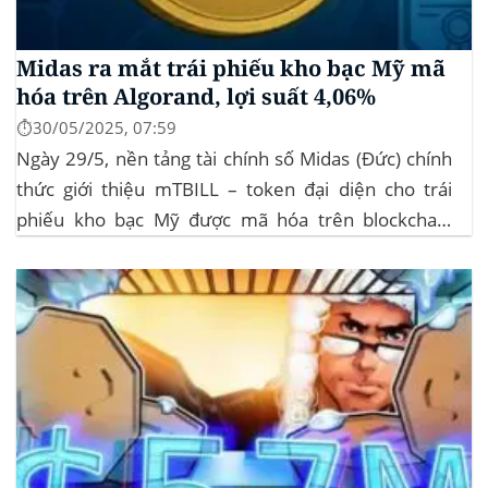
Midas ra mắt trái phiếu kho bạc Mỹ mã
hóa trên Algorand, lợi suất 4,06%
⏱️30/05/2025, 07:59
Ngày 29/5, nền tảng tài chính số Midas (Đức) chính
thức giới thiệu mTBILL – token đại diện cho trái
phiếu kho bạc Mỹ được mã hóa trên blockchain
Algorand, mang lại lợi suất ròng 4,06%/năm mà
không yêu cầu mức đầu tư tối thiểu. mTBILL được
bảo chứng bằng...