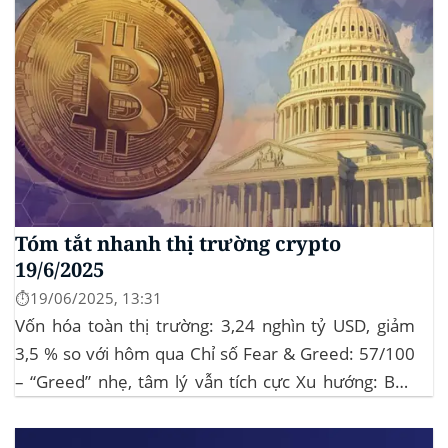
Tóm tắt nhanh thị trường crypto
19/6/2025
⏱️19/06/2025, 13:31
Vốn hóa toàn thị trường: 3,24 nghìn tỷ USD, giảm
3,5 % so với hôm qua Chỉ số Fear & Greed: 57/100
– “Greed” nhẹ, tâm lý vẫn tích cực Xu hướng: BTC
giữ vững 104 k USD sẽ củng cố đà đi ngang-tích lũy,
tạo bàn đạp cho altcoin...