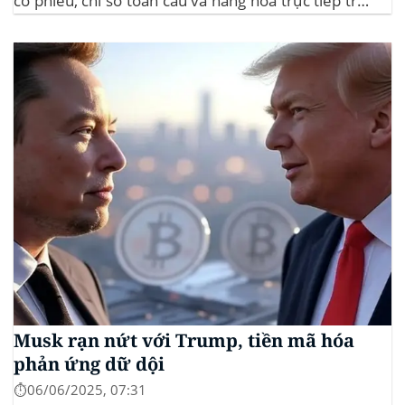
cổ phiếu, chỉ số toàn cầu và hàng hóa trực tiếp trên
ứng dụng của mình – đây là lần đầu tiên một sàn
giao dịch tiền mã hóa...
Musk rạn nứt với Trump, tiền mã hóa
phản ứng dữ dội
⏱️06/06/2025, 07:31