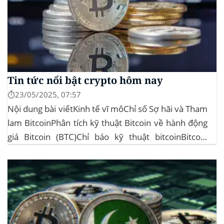
Tin tức nổi bật crypto hôm nay
⏱️23/05/2025, 07:57
Nội dung bài viếtKinh tế vĩ môChỉ số Sợ hãi và Tham
lam BitcoinPhân tích kỹ thuật Bitcoin về hành động
giá Bitcoin (BTC)Chỉ báo kỹ thuật bitcoinBitcoin
Thiết Lập Kỷ Lục Mới Trên 110.000 USD Thị trường
crypto hôm nay bùng nổ khi Bitcoin (BTC) lần đầu
tiên duy...