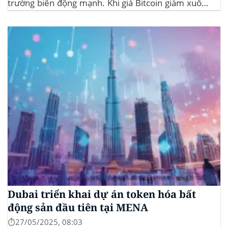
trường biến động mạnh. Khi giá Bitcoin giảm xuống
dưới 109.000 USD, hai đợt thanh lý lớn đã xảy ra,
khiến hơn 185 triệu USD vị thế mua bị xóa...
Dubai triển khai dự án token hóa bất
động sản đầu tiên tại MENA
⏱️27/05/2025, 08:03