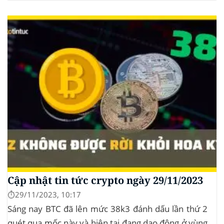
XRP của Grayscale, dự kiến kéo dài đến tháng
10/2025 để thu thập thêm ý kiến công...
Cập nhật tin tức crypto ngày 29/11/2023
⏱️29/11/2023, 10:17
Sáng nay BTC đã lên mức 38k3 đánh dấu lần thứ 2
quét qua mốc này và hiện tại đang dao động ở vùng