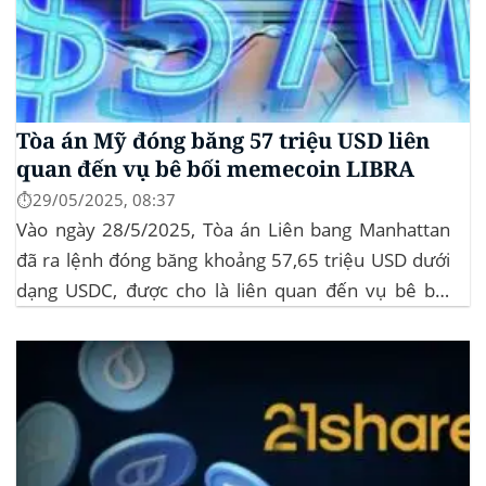
Tòa án Mỹ đóng băng 57 triệu USD liên
quan đến vụ bê bối memecoin LIBRA
⏱️29/05/2025, 08:37
Vào ngày 28/5/2025, Tòa án Liên bang Manhattan
đã ra lệnh đóng băng khoảng 57,65 triệu USD dưới
dạng USDC, được cho là liên quan đến vụ bê bối
memecoin LIBRA. Đây là một phần trong vụ kiện
tập thể do Burwick Law đại diện, cáo buộc các công
ty...