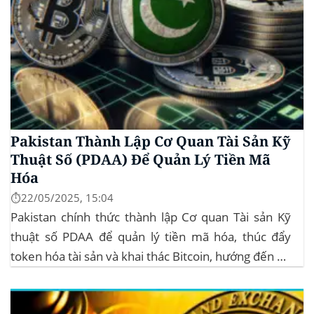
Pakistan Thành Lập Cơ Quan Tài Sản Kỹ
Thuật Số (PDAA) Để Quản Lý Tiền Mã
Hóa
⏱️22/05/2025, 15:04
Pakistan chính thức thành lập Cơ quan Tài sản Kỹ
thuật số PDAA để quản lý tiền mã hóa, thúc đẩy
token hóa tài sản và khai thác Bitcoin, hướng đến hệ
sinh thái crypto bền vững. Nội dung bài viếtKinh tế
vĩ môChỉ số Sợ hãi và Tham lam...