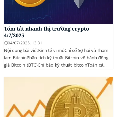
Tóm tắt nhanh thị trường crypto
4/7/2025
⏱️04/07/2025, 13:31
Nội dung bài viếtKinh tế vĩ môChỉ số Sợ hãi và Tham
lam BitcoinPhân tích kỹ thuật Bitcoin về hành động
giá Bitcoin (BTC)Chỉ báo kỹ thuật bitcoinToàn cảnh
thị trường Vốn hoá thị trường: 3,45 nghìn tỷ USD,
giảm khoảng 3% trong 24 giờ, phản ánh áp lực
chốt...