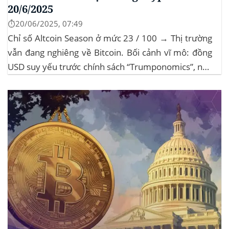
20/6/2025
⏱️20/06/2025, 07:49
Chỉ số Altcoin Season ở mức 23 / 100 → Thị trường
vẫn đang nghiêng về Bitcoin. Bối cảnh vĩ mô: đồng
USD suy yếu trước chính sách “Trumponomics”, nhà
đầu tư tìm đến vàng và crypto như “nơi trú ẩn” mới.
Sự kiện Chi tiết Hack 100 triệu USD...