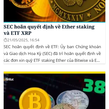
SEC hoãn quyết định về Ether staking
và ETF XRP
⏱️21/05/2025, 16:54
SEC hoãn quyết định về ETF: Ủy ban Chứng khoán
và Giao dịch Hoa Kỳ (SEC) đã trì hoãn quyết định về
các đơn xin quỹ ETF staking Ether của Bitwise và ETF
XRP của Grayscale, dự kiến kéo dài đến tháng
10/2025 để thu thập thêm ý kiến công...