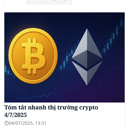
Tóm tắt nhanh thị trường crypto
4/7/2025
⏱️04/07/2025, 13:31