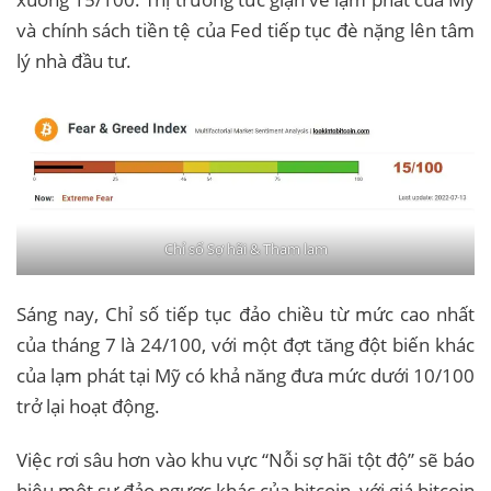
và chính sách tiền tệ của Fed tiếp tục đè nặng lên tâm
lý nhà đầu tư.
Chỉ số Sợ hãi & Tham lam
Sáng nay, Chỉ số tiếp tục đảo chiều từ mức cao nhất
của tháng 7 là 24/100, với một đợt tăng đột biến khác
của lạm phát tại Mỹ có khả năng đưa mức dưới 10/100
trở lại hoạt động.
Việc rơi sâu hơn vào khu vực “Nỗi sợ hãi tột độ” sẽ báo
hiệu một sự đảo ngược khác của bitcoin, với giá bitcoin