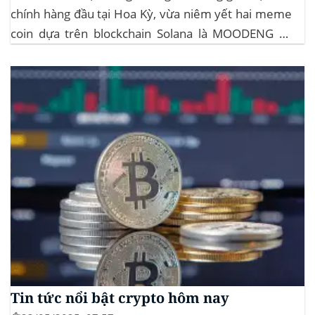
chính hàng đầu tại Hoa Kỳ, vừa niêm yết hai meme
coin dựa trên blockchain Solana là MOODENG và
MEW. Thông tin này đã kích hoạt đợt tăng giá mạnh
mẽ cho cả hai đồng tiền số, với mức tăng hơn...
Tin tức nổi bật crypto hôm nay