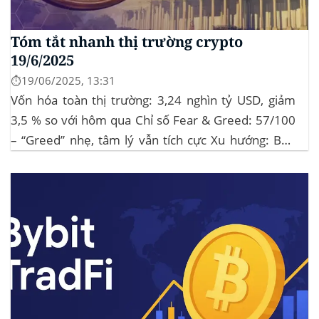
Tóm tắt nhanh thị trường crypto
19/6/2025
⏱️19/06/2025, 13:31
Vốn hóa toàn thị trường: 3,24 nghìn tỷ USD, giảm
3,5 % so với hôm qua Chỉ số Fear & Greed: 57/100
– “Greed” nhẹ, tâm lý vẫn tích cực Xu hướng: BTC
giữ vững 104 k USD sẽ củng cố đà đi ngang-tích lũy,
tạo bàn đạp cho altcoin...