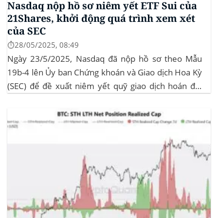
Nasdaq nộp hồ sơ niêm yết ETF Sui của
21Shares, khởi động quá trình xem xét
của SEC
⏱️28/05/2025, 08:49
Ngày 23/5/2025, Nasdaq đã nộp hồ sơ theo Mẫu
19b-4 lên Ủy ban Chứng khoán và Giao dịch Hoa Kỳ
(SEC) để đề xuất niêm yết quỹ giao dịch hoán đổi
(ETF) Sui của 21Shares. Động thái này khởi động quá
trình xem xét chính thức của SEC đối với...