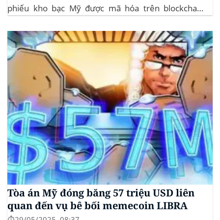
phiếu kho bạc Mỹ được mã hóa trên blockchain
Algorand, mang lại lợi suất ròng 4,06%/năm mà
không yêu cầu mức đầu tư tối thiểu. mTBILL được
bảo chứng bằng...
Tòa án Mỹ đóng băng 57 triệu USD liên
quan đến vụ bê bối memecoin LIBRA
⏱️29/05/2025, 08:37