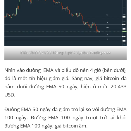
Biểu đồ BTC / USD khung 1 giờ / Nguồn: Tradingview
Nhìn vào đường EMA và biểu đồ nến 4 giờ (bên dưới),
đó là một tín hiệu giảm giá. Sáng nay, giá bitcoin đã
nằm dưới đường EMA 50 ngày, hiện ở mức 20.433
USD.
Đường EMA 50 ngày đã giảm trở lại so với đường EMA
100 ngày. Đường EMA 100 ngày trượt trở lại khỏi
đường EMA 100 ngày; giá bitcoin âm.