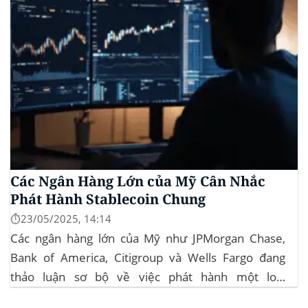
Các Ngân Hàng Lớn của Mỹ Cân Nhắc
Phát Hành Stablecoin Chung
⏱️23/05/2025, 14:14
Các ngân hàng lớn của Mỹ như JPMorgan Chase,
Bank of America, Citigroup và Wells Fargo đang
thảo luận sơ bộ về việc phát hành một loại
stablecoin chung. Động thái này nhằm đối phó với