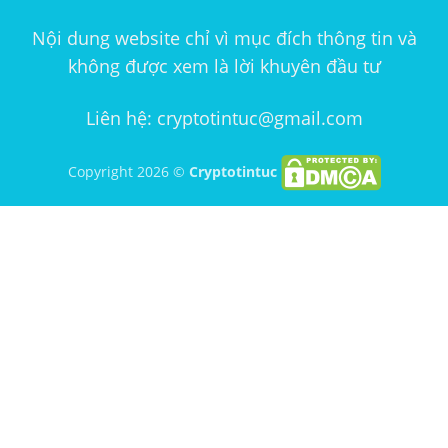
Nội dung website chỉ vì mục đích thông tin và
không được xem là lời khuyên đầu tư
Liên hệ: cryptotintuc@gmail.com
Copyright 2026 ©
Cryptotintuc