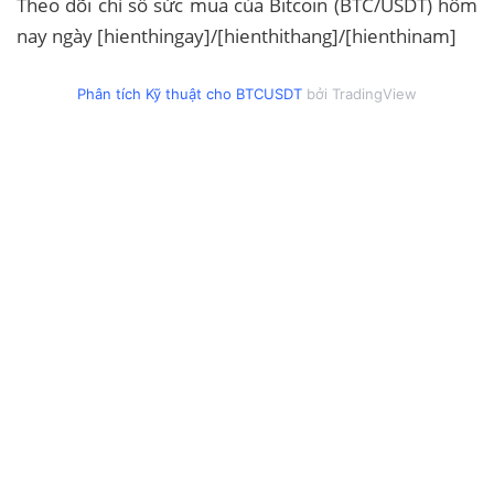
Theo dõi chỉ số sức mua của Bitcoin (BTC/USDT) hôm
nay ngày [hienthingay]/[hienthithang]/[hienthinam]
Phân tích Kỹ thuật cho BTCUSDT
bởi TradingView