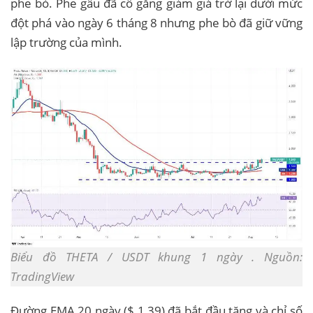
phe bò. Phe gấu đã cố gắng giảm giá trở lại dưới mức
đột phá vào ngày 6 tháng 8 nhưng phe bò đã giữ vững
lập trường của mình.
Biểu đồ THETA / USDT khung 1 ngày . Nguồn:
TradingView
Đường EMA 20 ngày ($ 1,39) đã bắt đầu tăng và chỉ số