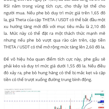
RSI nằm trong vùng tích cực, cho thấy lợi thế cho
người mua. Nếu phe bò duy trì mức giá trên 1,65 đô
la, giá Theta của cặp THETA / USDT có thể bắt đầu một
xu hướng tăng mới đối với mục tiêu mẫu là 2,10 đô
la. Mức này có thể đặt ra một thách thức mạnh mẽ
nhưng nếu phe bò vượt qua rào cản trên, cặp tiền
THETA / USDT có thể mở rộng mức tăng lên 2,60 đô la.
Để vô hiệu hóa quan điểm tích cực này, phe gấu sẽ
phải kéo và duy trì mức giá dưới 1,55 đô la. Nếu điều
đó xảy ra, phe bò hung hăng có thể bị mắc kẹt và cặp
tiền có thể trượt xuống đường trung bình động.