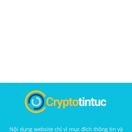
Nội dung website chỉ vì mục đích thông tin và