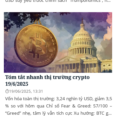
USD suy yếu trước chính sách “Trumponomics”, nhà
đầu tư tìm đến vàng và crypto như “nơi...
Tóm tắt nhanh thị trường crypto
19/6/2025
⏱️19/06/2025, 13:31
Vốn hóa toàn thị trường: 3,24 nghìn tỷ USD, giảm 3,5
% so với hôm qua Chỉ số Fear & Greed: 57/100 –
“Greed” nhẹ, tâm lý vẫn tích cực Xu hướng: BTC giữ