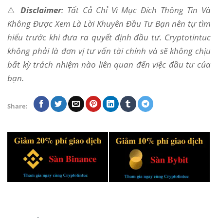
⚠️
Disclaimer
: Tất Cả Chỉ Vì Mục Đích Thông Tin Và
Không Được Xem Là Lời Khuyên Đầu Tư Bạn nên tự tìm
hiểu trước khi đưa ra quyết định đầu tư. Cryptotintuc
không phải là đơn vị tư vấn tài chính và sẽ không chịu
bất kỳ trách nhiệm nào liên quan đến việc đầu tư của
bạn.
Share: