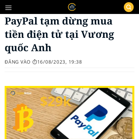
Bỏ
qua
PayPal tạm dừng mua
nội
dung
tiền điện tử tại Vương
quốc Anh
ĐĂNG VÀO
⏱️16/08/2023, 19:38