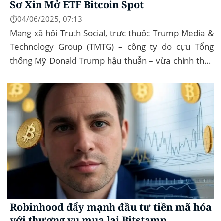
Sơ Xin Mở ETF Bitcoin Spot
⏱️04/06/2025, 07:13
Mạng xã hội Truth Social, trực thuộc Trump Media &
Technology Group (TMTG) – công ty do cựu Tổng
thống Mỹ Donald Trump hậu thuẫn – vừa chính thức
đệ trình hồ sơ lên Ủy ban Chứng khoán và...
Robinhood đẩy mạnh đầu tư tiền mã hóa
với thương vụ mua lại Bitstamp