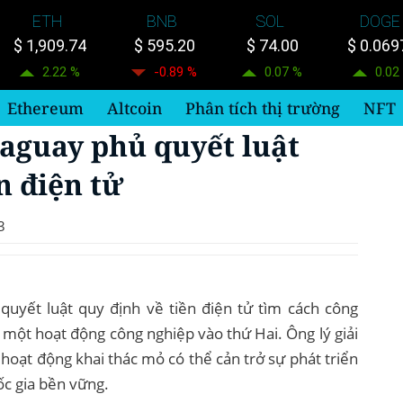
ETH
BNB
SOL
DOGE
$ 1,909.74
$ 595.20
$ 74.00
$ 0.069
2.22 %
-0.89 %
0.07 %
0.02
Ethereum
Altcoin
Phân tích thị trường
NFT
aguay phủ quyết luật
n điện tử
3
uyết luật quy định về tiền điện tử tìm cách công
 một hoạt động công nghiệp vào thứ Hai. Ông lý giải
hoạt động khai thác mỏ có thể cản trở sự phát triển
c gia bền vững.