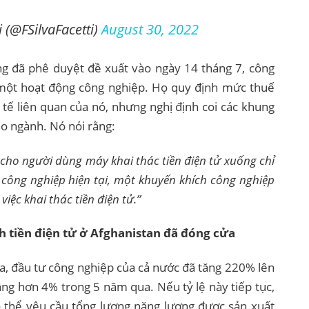
 (@FSilvaFacetti)
August 30, 2022
g đã phê duyệt đề xuất vào ngày 14 tháng 7, công
à một hoạt động công nghiệp. Họ quy định mức thuế
 tế liên quan của nó, nhưng nghị định coi các khung
ho ngành. Nó nói rằng:
 cho người dùng máy khai thác tiền điện tử xuống chỉ
ệ công nghiệp hiện tại, một khuyến khích công nghiệp
iệc khai thác tiền điện tử.”
ch tiền điện tử ở Afghanistan đã đóng cửa
ua, đầu tư công nghiệp của cả nước đã tăng 220% lên
ăng hơn 4% trong 5 năm qua. Nếu tỷ lệ này tiếp tục,
 thể yêu cầu tổng lượng năng lượng được sản xuất