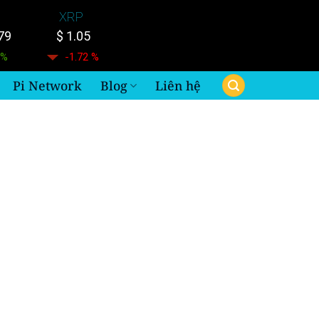
XRP
79
$ 1.05
 %
-1.72 %
Pi Network
Blog
Liên hệ