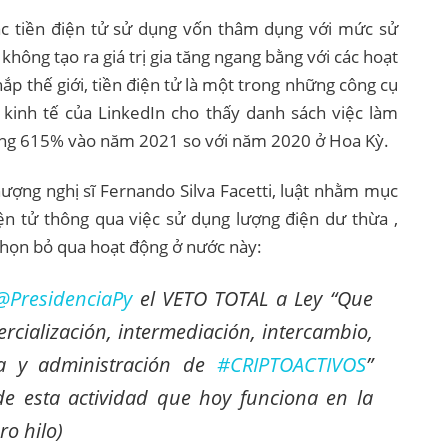
ác tiền điện tử sử dụng vốn thâm dụng với mức sử
không tạo ra giá trị gia tăng ngang bằng với các hoạt
p thế giới, tiền điện tử là một trong những công cụ
ồ kinh tế của LinkedIn cho thấy danh sách việc làm
 tăng 615% vào năm 2021 so với năm 2020 ở Hoa Kỳ.
hượng nghị sĩ Fernando Silva Facetti, luật nhằm mục
iện tử thông qua việc sử dụng lượng điện dư thừa ,
họn bỏ qua hoạt động ở nước này:
@PresidenciaPy
el VETO TOTAL a Ley “Que
ercialización, intermediación, intercambio,
dia y administración de
#CRIPTOACTIVOS
”
de esta actividad que hoy funciona en la
o hilo)