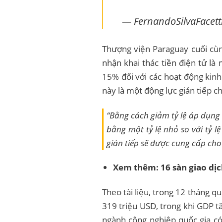
— FernandoSilvaFacetti
Thượng viện Paraguay cuối cùn
nhận khai thác tiền điện tử l
15% đối với các hoạt động kinh
này là một động lực gián tiếp c
“Bằng cách giảm tỷ lệ áp dụng
bằng một tỷ lệ nhỏ so với tỷ l
gián tiếp sẽ được cung cấp cho v
Xem thêm:
16 sàn giao dị
Theo tài liệu, trong 12 tháng q
319 triệu USD, trong khi GDP t
ngành công nghiệp quốc gia có