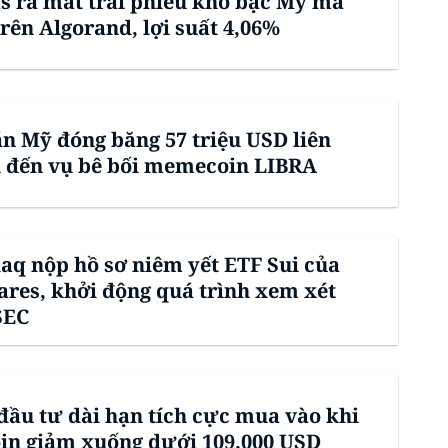
s ra mắt trái phiếu kho bạc Mỹ mã
rên Algorand, lợi suất 4,06%
án Mỹ đóng băng 57 triệu USD liên
 đến vụ bê bối memecoin LIBRA
aq nộp hồ sơ niêm yết ETF Sui của
ares, khởi động quá trình xem xét
SEC
đầu tư dài hạn tích cực mua vào khi
oin giảm xuống dưới 109.000 USD