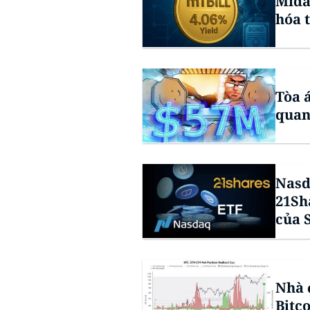
Mida
hóa t
Tòa 
quan
Nasd
21Sh
của 
Nhà 
Bitc