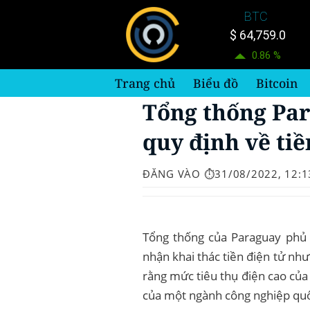
Bỏ
BTC
qua
$ 64,759.0
nội
0.86 %
dung
Trang chủ
Biểu đồ
Bitcoin
Tổng thống Par
quy định về tiề
ĐĂNG VÀO
⏱️31/08/2022, 12:1
Tổng thống của Paraguay phủ q
nhận khai thác tiền điện tử như
rằng mức tiêu thụ điện cao của 
của một ngành công nghiệp quố