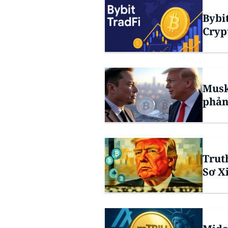
Bybi
Cryp
Musk
phản
Trut
Sơ X