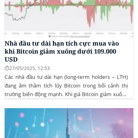
Nhà đầu tư dài hạn tích cực mua vào
khi Bitcoin giảm xuống dưới 109.000
USD
⏱️27/05/2025, 12:53
Các nhà đầu tư dài hạn (long-term holders – LTH)
đang âm thầm tích lũy Bitcoin trong bối cảnh thị
trường biến động mạnh. Khi giá Bitcoin giảm xuống
dưới 109.000 USD, hai đợt thanh lý lớn đã xảy ra,
khiến hơn 185 triệu USD vị thế mua bị xóa...