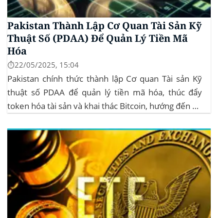
Pakistan Thành Lập Cơ Quan Tài Sản Kỹ
Thuật Số (PDAA) Để Quản Lý Tiền Mã
Hóa
⏱️22/05/2025, 15:04
Pakistan chính thức thành lập Cơ quan Tài sản Kỹ
thuật số PDAA để quản lý tiền mã hóa, thúc đẩy
token hóa tài sản và khai thác Bitcoin, hướng đến hệ
sinh thái crypto bền vững. Cơ quan Quản lý Tiền Mã
Hóa Mới tại Pakistan Chính phủ Pakistan...