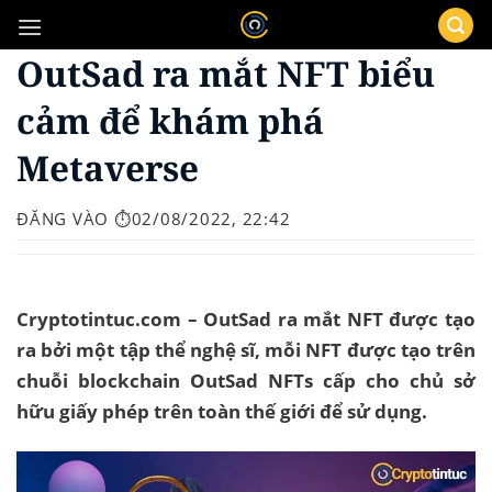
Bỏ
qua
OutSad ra mắt NFT biểu
nội
dung
cảm để khám phá
Metaverse
ĐĂNG VÀO
⏱️02/08/2022, 22:42
Cryptotintuc.com – OutSad ra mắt NFT được tạo
ra bởi một tập thể nghệ sĩ, mỗi NFT được tạo trên
chuỗi blockchain OutSad NFTs cấp cho chủ sở
hữu giấy phép trên toàn thế giới để sử dụng.