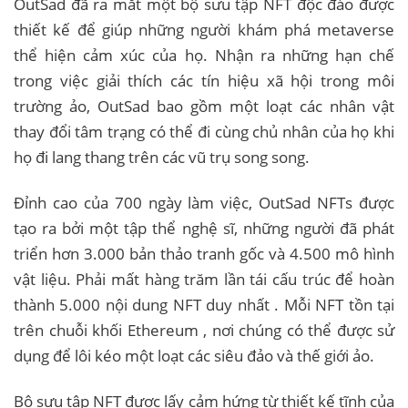
OutSad đã ra mắt một bộ sưu tập NFT độc đáo được
thiết kế để giúp những người khám phá metaverse
thể hiện cảm xúc của họ. Nhận ra những hạn chế
trong việc giải thích các tín hiệu xã hội trong môi
trường ảo, OutSad bao gồm một loạt các nhân vật
thay đổi tâm trạng có thể đi cùng chủ nhân của họ khi
họ đi lang thang trên các vũ trụ song song.
Đỉnh cao của 700 ngày làm việc, OutSad NFTs được
tạo ra bởi một tập thể nghệ sĩ, những người đã phát
triển hơn 3.000 bản thảo tranh gốc và 4.500 mô hình
vật liệu. Phải mất hàng trăm lần tái cấu trúc để hoàn
thành 5.000 nội dung NFT duy nhất . Mỗi NFT tồn tại
trên chuỗi khối Ethereum , nơi chúng có thể được sử
dụng để lôi kéo một loạt các siêu đảo và thế giới ảo.
Bộ sưu tập NFT được lấy cảm hứng từ thiết kế tĩnh của