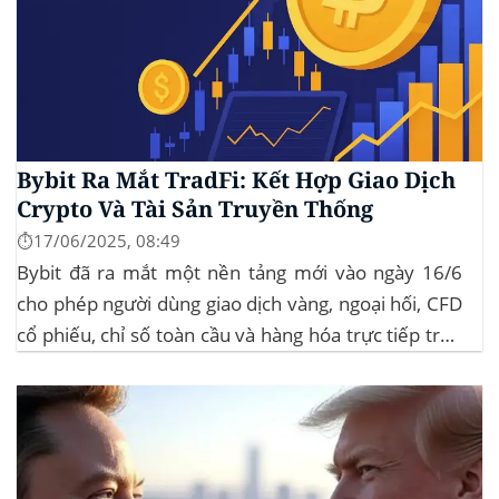
Bybit Ra Mắt TradFi: Kết Hợp Giao Dịch
Crypto Và Tài Sản Truyền Thống
⏱️17/06/2025, 08:49
Bybit đã ra mắt một nền tảng mới vào ngày 16/6
cho phép người dùng giao dịch vàng, ngoại hối, CFD
cổ phiếu, chỉ số toàn cầu và hàng hóa trực tiếp trên
ứng dụng của mình – đây là lần đầu tiên một sàn
giao dịch tiền mã hóa...