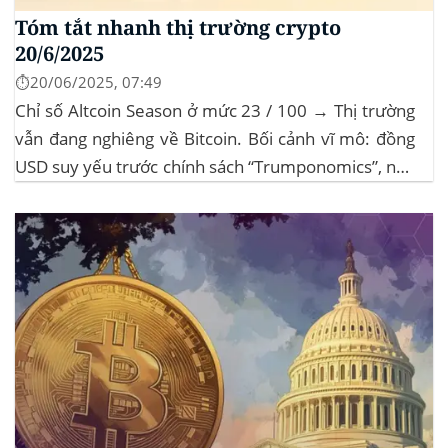
Tóm tắt nhanh thị trường crypto
20/6/2025
⏱️20/06/2025, 07:49
Chỉ số Altcoin Season ở mức 23 / 100 → Thị trường
vẫn đang nghiêng về Bitcoin. Bối cảnh vĩ mô: đồng
USD suy yếu trước chính sách “Trumponomics”, nhà
đầu tư tìm đến vàng và crypto như “nơi trú ẩn” mới.
Sự kiện Chi tiết Hack 100 triệu USD...