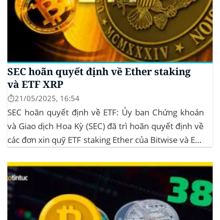
SEC hoãn quyết định về Ether staking
và ETF XRP
⏱️21/05/2025, 16:54
SEC hoãn quyết định về ETF: Ủy ban Chứng khoán
và Giao dịch Hoa Kỳ (SEC) đã trì hoãn quyết định về
các đơn xin quỹ ETF staking Ether của Bitwise và ETF
XRP của Grayscale, dự kiến kéo dài đến tháng
10/2025 để thu thập thêm ý kiến công...