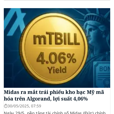
thức đệ trình hồ sơ lên Ủy ban Chứng khoán và Giao
dịch Mỹ (SEC) để xin phê duyệt quỹ ETF Bitcoin...
Midas ra mắt trái phiếu kho bạc Mỹ mã
hóa trên Algorand, lợi suất 4,06%
⏱️30/05/2025, 07:59
Ngày 29/5, nền tảng tài chính số Midas (Đức) chính