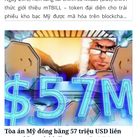
thức giới thiệu mTBILL – token đại diện cho trái
phiếu kho bạc Mỹ được mã hóa trên blockchain
Algorand, mang lại lợi suất ròng 4,06%/năm mà
không yêu cầu mức đầu tư tối thiểu. mTBILL được
bảo chứng bằng...
Tòa án Mỹ đóng băng 57 triệu USD liên