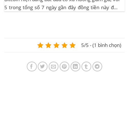
5 trong tổng số 7 ngày gần đây đồng tiền này đều
ghi nhận sự tăng trưởng. – Altcoin cũng đang gặp
phải sự suy giảm vào vào hôm...
5/5 - (1 bình chọn)