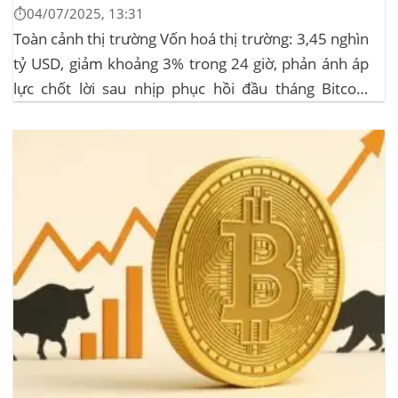
⏱️04/07/2025, 13:31
Toàn cảnh thị trường Vốn hoá thị trường: 3,45 nghìn
tỷ USD, giảm khoảng 3% trong 24 giờ, phản ánh áp
lực chốt lời sau nhịp phục hồi đầu tháng‍ Bitcoin
dominance: ở mức 63%, giữ vững vai trò dẫn dắt khi
altcoin điều chỉnh nhẹ. Tin tức nổi bật...