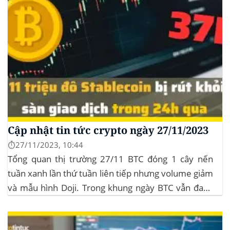
Cập nhật tin tức crypto ngày 27/11/2023
⏱️27/11/2023, 10:44
Tổng quan thị trường 27/11 BTC đóng 1 cây nến
tuần xanh lần thứ tuần liên tiếp nhưng volume giảm
và mẫu hình Doji. Trong khung ngày BTC vẫn đang
sideway trong vùng giá từ $35k đến $38k. Hơn 11
triệu đô Stablecoin bị rút khỏi các sàn giao dịch...