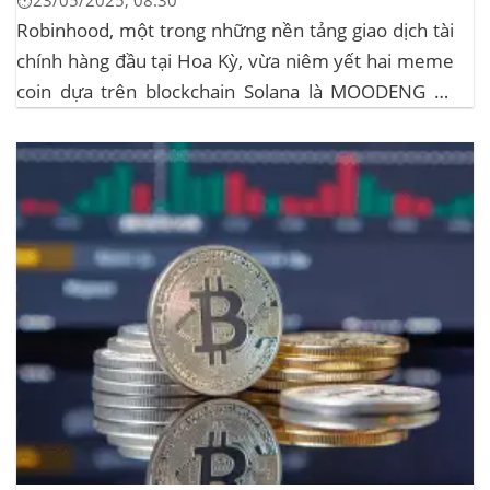
⏱️23/05/2025, 08:30
Robinhood, một trong những nền tảng giao dịch tài
chính hàng đầu tại Hoa Kỳ, vừa niêm yết hai meme
coin dựa trên blockchain Solana là MOODENG và
MEW. Thông tin này đã kích hoạt đợt tăng giá mạnh
mẽ cho cả hai đồng tiền số, với mức tăng hơn...