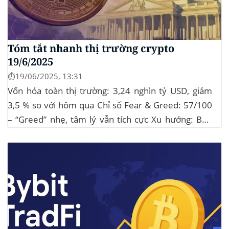
Tóm tắt nhanh thị trường crypto
19/6/2025
⏱️19/06/2025, 13:31
Vốn hóa toàn thị trường: 3,24 nghìn tỷ USD, giảm
3,5 % so với hôm qua Chỉ số Fear & Greed: 57/100
– “Greed” nhẹ, tâm lý vẫn tích cực Xu hướng: BTC
giữ vững 104 k USD sẽ củng cố đà đi ngang-tích lũy,
tạo bàn đạp cho altcoin...