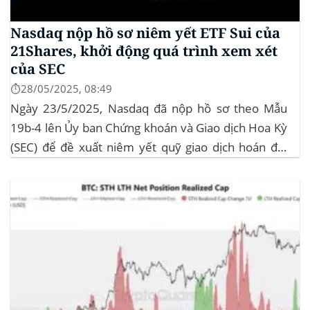
Nasdaq nộp hồ sơ niêm yết ETF Sui của
21Shares, khởi động quá trình xem xét
của SEC
⏱️28/05/2025, 08:49
Ngày 23/5/2025, Nasdaq đã nộp hồ sơ theo Mẫu
19b-4 lên Ủy ban Chứng khoán và Giao dịch Hoa Kỳ
(SEC) để đề xuất niêm yết quỹ giao dịch hoán đổi
(ETF) Sui của 21Shares. Động thái này khởi động quá
trình xem xét chính thức của SEC đối với...