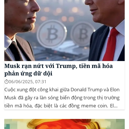
Musk rạn nứt với Trump, tiền mã hóa
phản ứng dữ dội
⏱️06/06/2025, 07:31
Cuộc xung đột công khai giữa Donald Trump và Elon
Musk đã gây ra làn sóng biến động trong thị trường
tiền mã hóa, đặc biệt là các đồng meme coin. Elon
Musk rời khỏi D.O.G.E. (Department of
Government Efficiency) và chỉ trích dự luật “Big