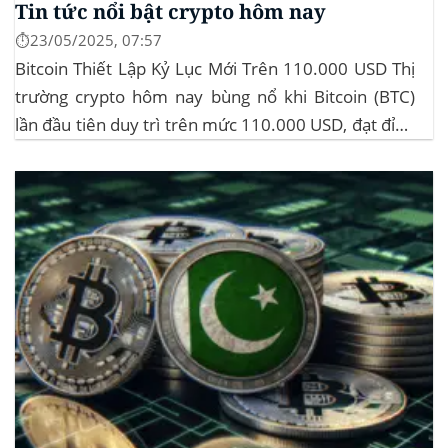
Tin tức nổi bật crypto hôm nay
⏱️23/05/2025, 07:57
Bitcoin Thiết Lập Kỷ Lục Mới Trên 110.000 USD Thị
trường crypto hôm nay bùng nổ khi Bitcoin (BTC)
lần đầu tiên duy trì trên mức 110.000 USD, đạt đỉnh
gần 112.000 USD, tăng hơn 3% trong 24 giờ. Đây là
mức giá cao nhất từ trước đến nay của...