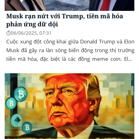
Musk rạn nứt với Trump, tiền mã hóa
phản ứng dữ dội
⏱️06/06/2025, 07:31
Cuộc xung đột công khai giữa Donald Trump và Elon
Musk đã gây ra làn sóng biến động trong thị trường
tiền mã hóa, đặc biệt là các đồng meme coin. Elon
Musk rời khỏi D.O.G.E. (Department of
Government...