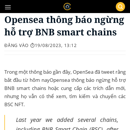
Bỏ
qua
Opensea thông báo ngừng
nội
dung
hỗ trợ BNB smart chains
ĐĂNG VÀO
⏱️19/08/2023, 13:12
Trong một thông báo gần đây, OpenSea đã tweet rằng
bắt đầu từ hôm nayOpensea thông báo ngừng hỗ trợ
BNB smart chains hoặc cung cấp các trích dẫn mới,
nhưng họ vẫn có thể xem, tìm kiếm và chuyển các
BSC NFT.
Last year we added several chains,
including BNB Smart Chain (BSC), after