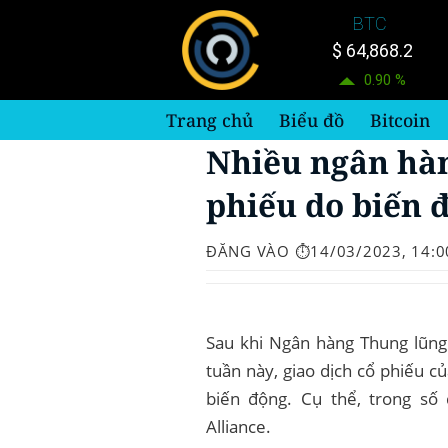
Bỏ
BTC
qua
$ 64,868.2
nội
0.90 %
dung
Trang chủ
Biểu đồ
Bitcoin
Nhiều ngân hàn
phiếu do biến 
ĐĂNG VÀO
⏱️14/03/2023, 14:0
Sau khi Ngân hàng Thung lũng 
tuần này, giao dịch cổ phiếu 
biến động. Cụ thể, trong số 
Alliance.