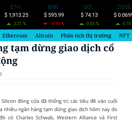
ETH
BNB
SOL
DOGE
$ 1,913.25
$ 595.99
$ 74.13
$ 0.069
2.21 %
-0.95 %
0.05 %
0.10
Ethereum
Altcoin
Phân tích thị trường
NFT
g tạm dừng giao dịch cổ
động
0
Silicon đóng cửa đã thống trị các tiêu đề vào cuối
của nhiều ngân hàng tạm dừng giao dịch hôm nay do
đó có Charles Schwab, Western Alliance và First