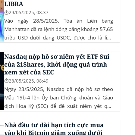
LIBRA
⏱️29/05/2025, 08:37
Vào ngày 28/5/2025, Tòa án Liên bang
Manhattan đã ra lệnh đóng băng khoảng 57,65
triệu USD dưới dạng USDC, được cho là liên
quan đến vụ bê bối memecoin LIBRA. Đây là
một phần trong vụ kiện tập thể do Burwick
Nasdaq nộp hồ sơ niêm yết ETF Sui
Law đại diện, cáo buộc các công ty...
của 21Shares, khởi động quá trình
xem xét của SEC
⏱️28/05/2025, 08:49
Ngày 23/5/2025, Nasdaq đã nộp hồ sơ theo
Mẫu 19b-4 lên Ủy ban Chứng khoán và Giao
dịch Hoa Kỳ (SEC) để đề xuất niêm yết quỹ
giao dịch hoán đổi (ETF) Sui của 21Shares.
Động thái này khởi động quá trình xem xét
Nhà đầu tư dài hạn tích cực mua
chính thức của SEC đối với...
vào khi Bitcoin giảm xuống dưới