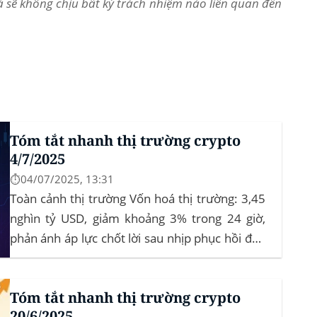
và sẽ không chịu bất kỳ trách nhiệm nào liên quan đến
Tóm tắt nhanh thị trường crypto
4/7/2025
⏱️04/07/2025, 13:31
Toàn cảnh thị trường Vốn hoá thị trường: 3,45
nghìn tỷ USD, giảm khoảng 3% trong 24 giờ,
phản ánh áp lực chốt lời sau nhịp phục hồi đầu
tháng‍ Bitcoin dominance: ở mức 63%, giữ
vững vai trò dẫn dắt khi altcoin điều chỉnh nhẹ.
Tóm tắt nhanh thị trường crypto
Tin tức nổi bật...
20/6/2025