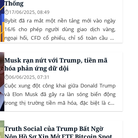
Thống
⏱️17/06/2025, 08:49
Bybit đã ra mắt một nền tảng mới vào ngày
16/6 cho phép người dùng giao dịch vàng,
ngoại hối, CFD cổ phiếu, chỉ số toàn cầu và
hàng hóa trực tiếp trên ứng dụng của mình –
đây là lần đầu tiên một sàn giao dịch tiền mã
Musk rạn nứt với Trump, tiền mã
hóa...
hóa phản ứng dữ dội
⏱️06/06/2025, 07:31
Cuộc xung đột công khai giữa Donald Trump
và Elon Musk đã gây ra làn sóng biến động
trong thị trường tiền mã hóa, đặc biệt là các
đồng meme coin. Elon Musk rời khỏi D.O.G.E.
(Department of Government Efficiency) và chỉ
Truth Social của Trump Bất Ngờ
trích dự luật “Big Beautiful Bill” của Trump,...
Nộp Hồ Sơ Xin Mở ETF Bitcoin Spot