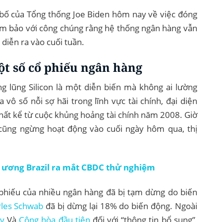
n bố của Tổng thống Joe Biden hôm nay về việc đóng
ảm bảo với công chúng rằng hệ thống ngân hàng vẫn
 diễn ra vào cuối tuần.
ột số cổ phiếu ngân hàng
 lũng Silicon là một diễn biến mà không ai lường
vô số nỗi sợ hãi trong lĩnh vực tài chính, đại diện
nhất kể từ cuộc khủng hoảng tài chính năm 2008. Giờ
 cũng ngừng hoạt động vào cuối ngày hôm qua, thị
 ương Brazil ra mắt CBDC thử nghiệm
ổ phiếu của nhiều ngân hàng đã bị tạm dừng do biến
les Schwab
đã bị dừng lại 18% do biến động. Ngoài
ây
Và
Cộng hòa đầu tiên
đối với “thông tin bổ sung”,