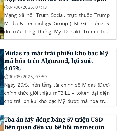
⏱️04/06/2025, 07:13
Mạng xã hội Truth Social, trực thuộc Trump
Media & Technology Group (TMTG) – công ty
do cựu Tổng thống Mỹ Donald Trump hậu
thuẫn – vừa chính thức đệ trình hồ sơ lên Ủy
ban Chứng khoán và Giao dịch Mỹ (SEC) để xin
Midas ra mắt trái phiếu kho bạc Mỹ
phê duyệt quỹ ETF Bitcoin...
mã hóa trên Algorand, lợi suất
4,06%
⏱️30/05/2025, 07:59
Ngày 29/5, nền tảng tài chính số Midas (Đức)
chính thức giới thiệu mTBILL – token đại diện
cho trái phiếu kho bạc Mỹ được mã hóa trên
blockchain Algorand, mang lại lợi suất ròng
4,06%/năm mà không yêu cầu mức đầu tư tối
Tòa án Mỹ đóng băng 57 triệu USD
thiểu. mTBILL được bảo chứng bằng...
liên quan đến vụ bê bối memecoin