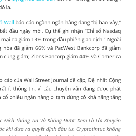
đô la.
ố Wall
báo cáo ngành ngân hàng đang “bị bao vây,”
 bắt đầu ngày mới. Cụ thể ghi nhận “Chỉ số Nasdaq
mại đã giảm 13% trong đầu phiên giao dịch.” Ngoài
ng hòa đã giảm 66% và PacWest Bankcorp đã giảm
lớn cũng giảm; Zions Bancorp giảm 44% và Comerica
 cáo của Wall Street Journal đề cập, Đệ nhất Cộng
rất ít thông tin, vì câu chuyện vẫn đang được phát
ch cổ phiếu ngân hàng bị tạm dừng có khả năng tăng
Mục Đích Thông Tin Và Không Được Xem Là Lời Khuyên
ớc khi đưa ra quyết định đầu tư. Cryptotintuc không