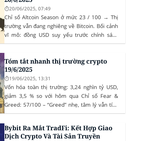
⏱️20/06/2025, 07:49
Chỉ số Altcoin Season ở mức 23 / 100 → Thị
trường vẫn đang nghiêng về Bitcoin. Bối cảnh
vĩ mô: đồng USD suy yếu trước chính sách
“Trumponomics”, nhà đầu tư tìm đến vàng và
crypto như “nơi trú ẩn” mới. Sự kiện Chi tiết
Tóm tắt nhanh thị trường crypto
Hack 100 triệu USD...
19/6/2025
⏱️19/06/2025, 13:31
Vốn hóa toàn thị trường: 3,24 nghìn tỷ USD,
giảm 3,5 % so với hôm qua Chỉ số Fear &
Greed: 57/100 – “Greed” nhẹ, tâm lý vẫn tích
cực Xu hướng: BTC giữ vững 104 k USD sẽ
củng cố đà đi ngang-tích lũy, tạo bàn đạp cho
Bybit Ra Mắt TradFi: Kết Hợp Giao
altcoin...
Dịch Crypto Và Tài Sản Truyền