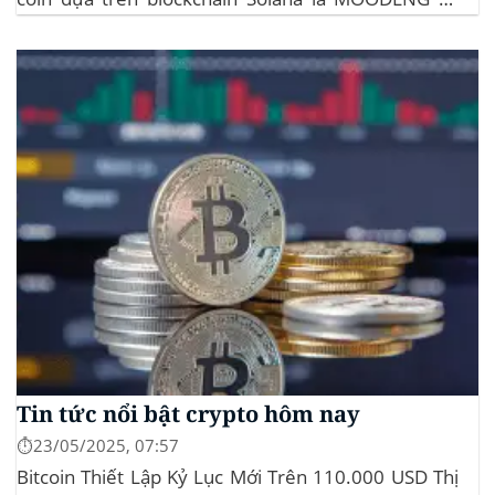
MEW. Thông tin này đã kích hoạt đợt tăng giá mạnh
mẽ cho cả hai đồng tiền số, với mức tăng hơn...
Tin tức nổi bật crypto hôm nay
⏱️23/05/2025, 07:57
Bitcoin Thiết Lập Kỷ Lục Mới Trên 110.000 USD Thị