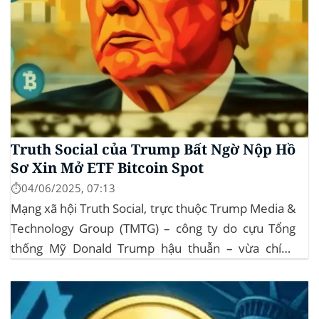
Truth Social của Trump Bất Ngờ Nộp Hồ
Sơ Xin Mở ETF Bitcoin Spot
⏱️04/06/2025, 07:13
Mạng xã hội Truth Social, trực thuộc Trump Media &
Technology Group (TMTG) – công ty do cựu Tổng
thống Mỹ Donald Trump hậu thuẫn – vừa chính
thức đệ trình hồ sơ lên Ủy ban Chứng khoán và Giao
dịch Mỹ (SEC) để xin phê duyệt quỹ ETF Bitcoin...