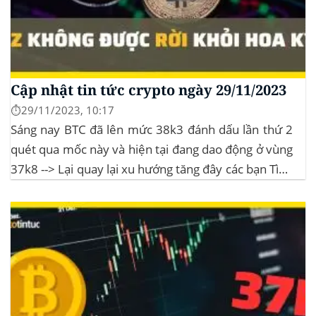
Cập nhật tin tức crypto ngày 29/11/2023
⏱️29/11/2023, 10:17
Sáng nay BTC đã lên mức 38k3 đánh dấu lần thứ 2
quét qua mốc này và hiện tại đang dao động ở vùng
37k8 --> Lại quay lại xu hướng tăng đây các bạn Tình
hình thị trường Lịch sử Bitcoin Halving Khi việc giảm
một nửa Bitcoin làm...