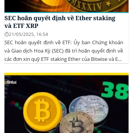
SEC hoãn quyết định về Ether staking
và ETF XRP
⏱️21/05/2025, 16:54
SEC hoãn quyết định về ETF: Ủy ban Chứng khoán
và Giao dịch Hoa Kỳ (SEC) đã trì hoãn quyết định về
các đơn xin quỹ ETF staking Ether của Bitwise và ETF
XRP của Grayscale, dự kiến kéo dài đến tháng
10/2025 để thu thập thêm ý kiến công...