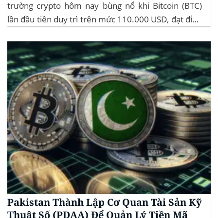
trường crypto hôm nay bùng nổ khi Bitcoin (BTC)
lần đầu tiên duy trì trên mức 110.000 USD, đạt đỉnh
gần 112.000 USD, tăng hơn 3% trong 24 giờ. Đây là
mức giá cao nhất từ trước đến nay của...
Pakistan Thành Lập Cơ Quan Tài Sản Kỹ
Thuật Số (PDAA) Để Quản Lý Tiền Mã