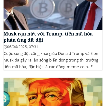
Musk rạn nứt với Trump, tiền mã hóa
phản ứng dữ dội
⏱️06/06/2025, 07:31
Cuộc xung đột công khai giữa Donald Trump và Elon
Musk đã gây ra làn sóng biến động trong thị trường
tiền mã hóa, đặc biệt là các đồng meme coin. Elon
Musk rời khỏi D.O.G.E. (Department of
Government Efficiency) và chỉ trích dự luật “Big
Beautiful Bill” của Trump,...