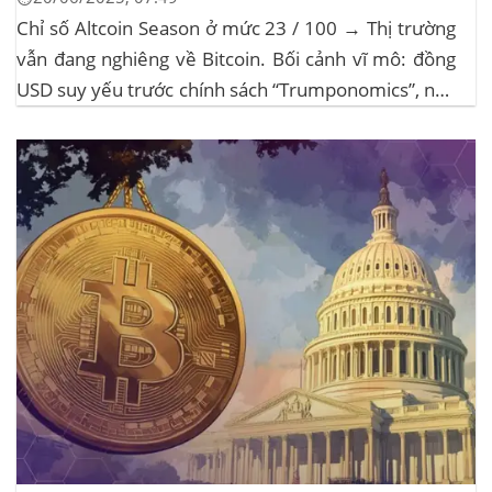
Chỉ số Altcoin Season ở mức 23 / 100 → Thị trường
vẫn đang nghiêng về Bitcoin. Bối cảnh vĩ mô: đồng
USD suy yếu trước chính sách “Trumponomics”, nhà
đầu tư tìm đến vàng và crypto như “nơi trú ẩn” mới.
Sự kiện Chi tiết Hack 100 triệu USD...