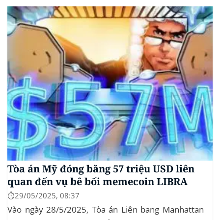
không yêu cầu mức đầu tư tối thiểu. mTBILL được
bảo chứng bằng...
Tòa án Mỹ đóng băng 57 triệu USD liên
quan đến vụ bê bối memecoin LIBRA
⏱️29/05/2025, 08:37
Vào ngày 28/5/2025, Tòa án Liên bang Manhattan