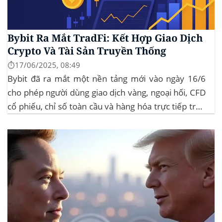
Bybit Ra Mắt TradFi: Kết Hợp Giao Dịch
Crypto Và Tài Sản Truyền Thống
⏱️17/06/2025, 08:49
Bybit đã ra mắt một nền tảng mới vào ngày 16/6
cho phép người dùng giao dịch vàng, ngoại hối, CFD
cổ phiếu, chỉ số toàn cầu và hàng hóa trực tiếp trên
ứng dụng của mình – đây là lần đầu tiên một sàn
giao dịch tiền mã hóa...