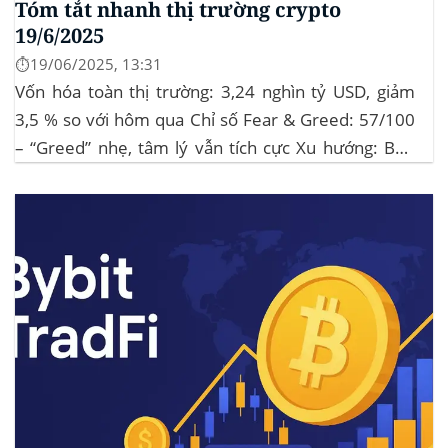
Tóm tắt nhanh thị trường crypto
19/6/2025
⏱️19/06/2025, 13:31
Vốn hóa toàn thị trường: 3,24 nghìn tỷ USD, giảm
3,5 % so với hôm qua Chỉ số Fear & Greed: 57/100
– “Greed” nhẹ, tâm lý vẫn tích cực Xu hướng: BTC
giữ vững 104 k USD sẽ củng cố đà đi ngang-tích lũy,
tạo bàn đạp cho altcoin...