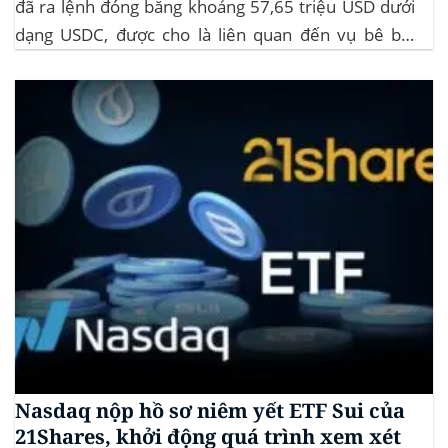
đã ra lệnh đóng băng khoảng 57,65 triệu USD dưới
dạng USDC, được cho là liên quan đến vụ bê bối
memecoin LIBRA. Đây là một phần trong vụ kiện
tập thể do Burwick Law đại diện, cáo buộc các công
ty...
Nasdaq nộp hồ sơ niêm yết ETF Sui của
21Shares, khởi động quá trình xem xét