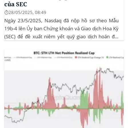
của SEC
⏱️28/05/2025, 08:49
Ngày 23/5/2025, Nasdaq đã nộp hồ sơ theo Mẫu
19b-4 lên Ủy ban Chứng khoán và Giao dịch Hoa Kỳ
(SEC) để đề xuất niêm yết quỹ giao dịch hoán đổi
(ETF) Sui của 21Shares. Động thái này khởi động quá
trình xem xét chính thức của SEC đối với...