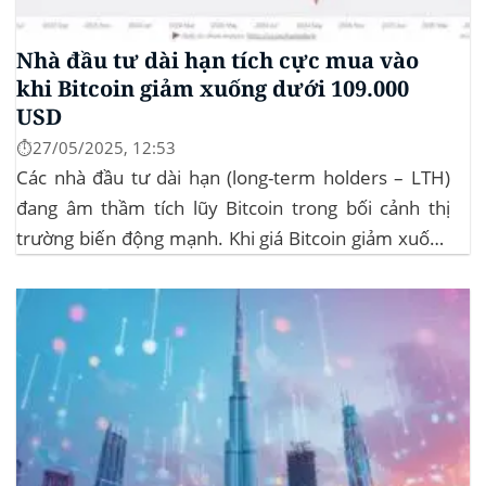
Nhà đầu tư dài hạn tích cực mua vào
khi Bitcoin giảm xuống dưới 109.000
USD
⏱️27/05/2025, 12:53
Các nhà đầu tư dài hạn (long-term holders – LTH)
đang âm thầm tích lũy Bitcoin trong bối cảnh thị
trường biến động mạnh. Khi giá Bitcoin giảm xuống
dưới 109.000 USD, hai đợt thanh lý lớn đã xảy ra,
khiến hơn 185 triệu USD vị thế mua bị xóa...