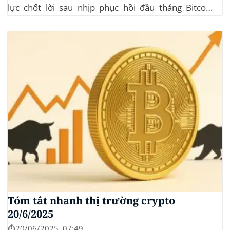
lực chốt lời sau nhịp phục hồi đầu tháng‍ Bitcoin
dominance: ở mức 63%, giữ vững vai trò dẫn dắt khi
altcoin điều chỉnh nhẹ. Tin tức nổi bật...
Tóm tắt nhanh thị trường crypto
20/6/2025
⏱️20/06/2025, 07:49