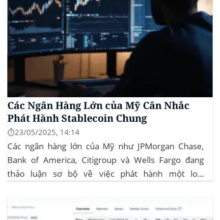
Các Ngân Hàng Lớn của Mỹ Cân Nhắc
Phát Hành Stablecoin Chung
⏱️23/05/2025, 14:14
Các ngân hàng lớn của Mỹ như JPMorgan Chase,
Bank of America, Citigroup và Wells Fargo đang
thảo luận sơ bộ về việc phát hành một loại
stablecoin chung. Động thái này nhằm đối phó với
sự cạnh tranh ngày càng tăng từ ngành công nghiệp
tiền điện tử. Các...