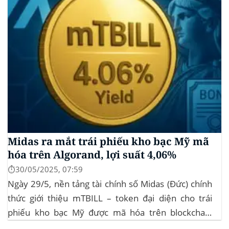
Midas ra mắt trái phiếu kho bạc Mỹ mã
hóa trên Algorand, lợi suất 4,06%
⏱️30/05/2025, 07:59
Ngày 29/5, nền tảng tài chính số Midas (Đức) chính
thức giới thiệu mTBILL – token đại diện cho trái
phiếu kho bạc Mỹ được mã hóa trên blockchain
Algorand, mang lại lợi suất ròng 4,06%/năm mà