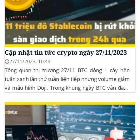
Cập nhật tin tức crypto ngày 27/11/2023
⏱️27/11/2023, 10:44
Tổng quan thị trường 27/11 BTC đóng 1 cây nến
tuần xanh lần thứ tuần liên tiếp nhưng volume giảm
và mẫu hình Doji. Trong khung ngày BTC vẫn đang
sideway trong vùng giá từ $35k đến $38k. Hơn 11
triệu đô Stablecoin bị rút khỏi các sàn giao dịch...