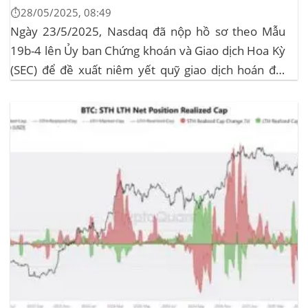
⏱️28/05/2025, 08:49
Ngày 23/5/2025, Nasdaq đã nộp hồ sơ theo Mẫu
19b-4 lên Ủy ban Chứng khoán và Giao dịch Hoa Kỳ
(SEC) để đề xuất niêm yết quỹ giao dịch hoán đổi
(ETF) Sui của 21Shares. Động thái này khởi động quá
trình xem xét chính thức của SEC đối với...