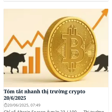
dominance: ở mức 63%, giữ vững vai trò dẫn dắt khi
altcoin điều chỉnh nhẹ. Tin tức nổi bật...
Tóm tắt nhanh thị trường crypto
20/6/2025
⏱️20/06/2025, 07:49
Chỉ số Altcoin Season ở mức 23 / 100 → Thị trường