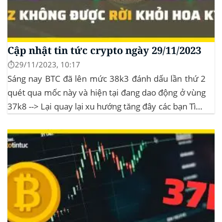
Cập nhật tin tức crypto ngày 29/11/2023
⏱️29/11/2023, 10:17
Sáng nay BTC đã lên mức 38k3 đánh dấu lần thứ 2
quét qua mốc này và hiện tại đang dao động ở vùng
37k8 --> Lại quay lại xu hướng tăng đây các bạn Tình
hình thị trường Lịch sử Bitcoin Halving Khi việc giảm
một nửa Bitcoin làm...