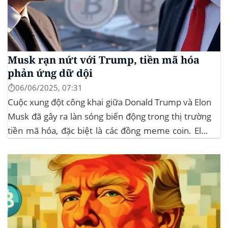
Musk rạn nứt với Trump, tiền mã hóa
phản ứng dữ dội
⏱️06/06/2025, 07:31
Cuộc xung đột công khai giữa Donald Trump và Elon
Musk đã gây ra làn sóng biến động trong thị trường
tiền mã hóa, đặc biệt là các đồng meme coin. Elon
Musk rời khỏi D.O.G.E. (Department of
Government Efficiency) và chỉ trích dự luật “Big
Beautiful Bill” của Trump,...