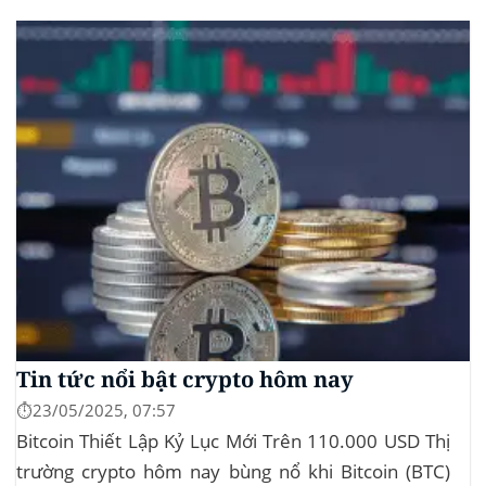
MEW. Thông tin này đã kích hoạt đợt tăng giá mạnh
mẽ cho cả hai đồng tiền số, với mức tăng hơn...
Tin tức nổi bật crypto hôm nay
⏱️23/05/2025, 07:57
Bitcoin Thiết Lập Kỷ Lục Mới Trên 110.000 USD Thị
trường crypto hôm nay bùng nổ khi Bitcoin (BTC)