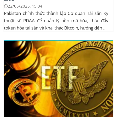
⏱️22/05/2025, 15:04
Pakistan chính thức thành lập Cơ quan Tài sản Kỹ
thuật số PDAA để quản lý tiền mã hóa, thúc đẩy
token hóa tài sản và khai thác Bitcoin, hướng đến hệ
sinh thái crypto bền vững. Cơ quan Quản lý Tiền Mã
Hóa Mới tại Pakistan Chính phủ Pakistan...