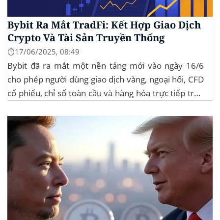
Bybit Ra Mắt TradFi: Kết Hợp Giao Dịch
Crypto Và Tài Sản Truyền Thống
⏱️17/06/2025, 08:49
Bybit đã ra mắt một nền tảng mới vào ngày 16/6
cho phép người dùng giao dịch vàng, ngoại hối, CFD
cổ phiếu, chỉ số toàn cầu và hàng hóa trực tiếp trên
ứng dụng của mình – đây là lần đầu tiên một sàn
giao dịch tiền mã hóa...