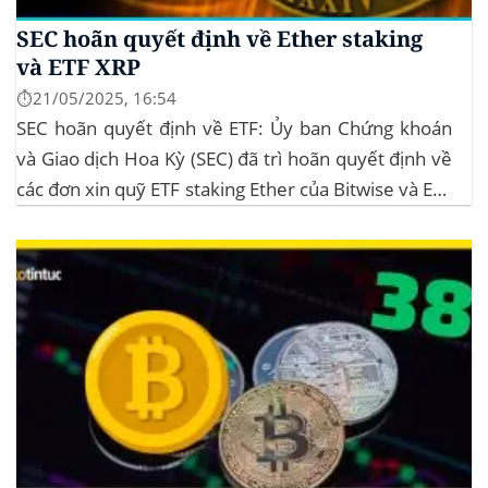
SEC hoãn quyết định về Ether staking
và ETF XRP
⏱️21/05/2025, 16:54
SEC hoãn quyết định về ETF: Ủy ban Chứng khoán
và Giao dịch Hoa Kỳ (SEC) đã trì hoãn quyết định về
các đơn xin quỹ ETF staking Ether của Bitwise và ETF
XRP của Grayscale, dự kiến kéo dài đến tháng
10/2025 để thu thập thêm ý kiến công...