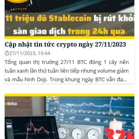
Cập nhật tin tức crypto ngày 27/11/2023
⏱️27/11/2023, 10:44
Tổng quan thị trường 27/11 BTC đóng 1 cây nến
tuần xanh lần thứ tuần liên tiếp nhưng volume giảm
và mẫu hình Doji. Trong khung ngày BTC vẫn đang
sideway trong vùng giá từ $35k đến $38k. Hơn 11
triệu đô Stablecoin bị rút khỏi các sàn giao dịch...