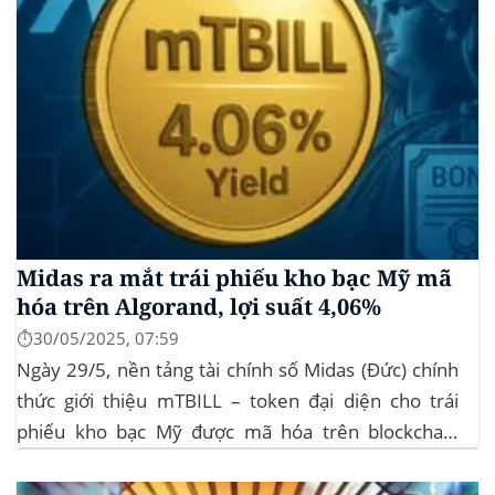
Midas ra mắt trái phiếu kho bạc Mỹ mã
hóa trên Algorand, lợi suất 4,06%
⏱️30/05/2025, 07:59
Ngày 29/5, nền tảng tài chính số Midas (Đức) chính
thức giới thiệu mTBILL – token đại diện cho trái
phiếu kho bạc Mỹ được mã hóa trên blockchain
Algorand, mang lại lợi suất ròng 4,06%/năm mà
không yêu cầu mức đầu tư tối thiểu. mTBILL được