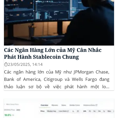
Các Ngân Hàng Lớn của Mỹ Cân Nhắc
Phát Hành Stablecoin Chung
⏱️23/05/2025, 14:14
Các ngân hàng lớn của Mỹ như JPMorgan Chase,
Bank of America, Citigroup và Wells Fargo đang
thảo luận sơ bộ về việc phát hành một loại
stablecoin chung. Động thái này nhằm đối phó với
sự cạnh tranh ngày càng tăng từ ngành công nghiệp
tiền điện tử. Các...