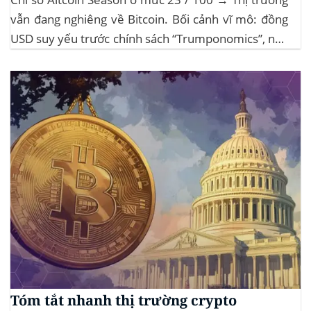
vẫn đang nghiêng về Bitcoin. Bối cảnh vĩ mô: đồng
USD suy yếu trước chính sách “Trumponomics”, nhà
đầu tư tìm đến vàng và crypto như “nơi trú ẩn” mới.
Sự kiện Chi tiết Hack 100 triệu USD...
Tóm tắt nhanh thị trường crypto