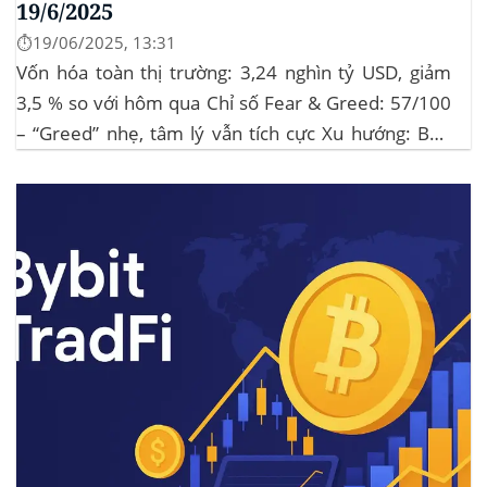
19/6/2025
⏱️19/06/2025, 13:31
Vốn hóa toàn thị trường: 3,24 nghìn tỷ USD, giảm
3,5 % so với hôm qua Chỉ số Fear & Greed: 57/100
– “Greed” nhẹ, tâm lý vẫn tích cực Xu hướng: BTC
giữ vững 104 k USD sẽ củng cố đà đi ngang-tích lũy,
tạo bàn đạp cho altcoin...