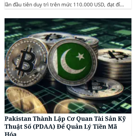
lần đầu tiên duy trì trên mức 110.000 USD, đạt đỉnh
gần 112.000 USD, tăng hơn 3% trong 24 giờ. Đây là
mức giá cao nhất từ trước đến nay của...
Pakistan Thành Lập Cơ Quan Tài Sản Kỹ
Thuật Số (PDAA) Để Quản Lý Tiền Mã
Hóa