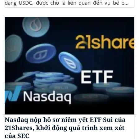
dạng USDC, được cho là liên quan đến vụ bê bối
memecoin LIBRA. Đây là một phần trong vụ kiện
tập thể do Burwick Law đại diện, cáo buộc các công
ty...
Nasdaq nộp hồ sơ niêm yết ETF Sui của
21Shares, khởi động quá trình xem xét
của SEC