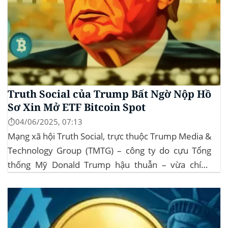
Truth Social của Trump Bất Ngờ Nộp Hồ
Sơ Xin Mở ETF Bitcoin Spot
⏱️04/06/2025, 07:13
Mạng xã hội Truth Social, trực thuộc Trump Media &
Technology Group (TMTG) – công ty do cựu Tổng
thống Mỹ Donald Trump hậu thuẫn – vừa chính
thức đệ trình hồ sơ lên Ủy ban Chứng khoán và Giao
dịch Mỹ (SEC) để xin phê duyệt quỹ ETF Bitcoin...