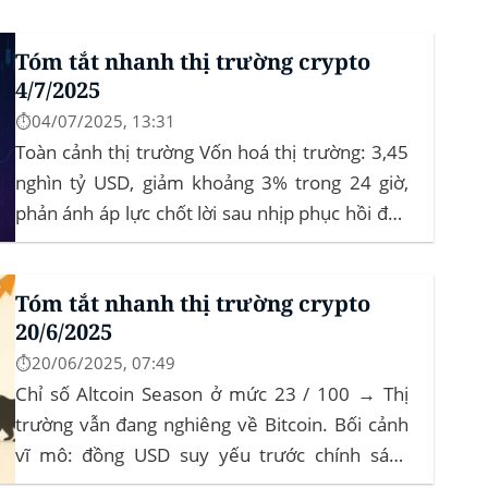
Tóm tắt nhanh thị trường crypto
4/7/2025
⏱️04/07/2025, 13:31
Toàn cảnh thị trường Vốn hoá thị trường: 3,45
nghìn tỷ USD, giảm khoảng 3% trong 24 giờ,
phản ánh áp lực chốt lời sau nhịp phục hồi đầu
tháng‍ Bitcoin dominance: ở mức 63%, giữ
vững vai trò dẫn dắt khi altcoin điều chỉnh nhẹ.
Tóm tắt nhanh thị trường crypto
Tin tức nổi bật...
20/6/2025
⏱️20/06/2025, 07:49
Chỉ số Altcoin Season ở mức 23 / 100 → Thị
trường vẫn đang nghiêng về Bitcoin. Bối cảnh
vĩ mô: đồng USD suy yếu trước chính sách
“Trumponomics”, nhà đầu tư tìm đến vàng và