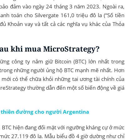
 bảo đảm vào ngày 24 tháng 3 năm 2023. Ngoài ra,
nh toán cho Silvergate 161,0 triệu đô la (“Số tiền
 đủ Khoản vay và tất cả các nghĩa vụ khác của Thỏa
 sau khi mua MicroStrategy?
ững công ty nắm giữ Bitcoin (BTC) lớn nhất trong
t trong những người ủng hộ BTC mạnh mẽ nhất. Hơn
C mới có thể chữa khỏi những tai ương tài chính của
icreStrategy thường dẫn đến một số biến động về giá
h thiên đường cho người Argentina
. BTC hiện đang đối mặt với ngưỡng kháng cự ở mức
 mức 27.119 đô la. Mẫu biểu đồ 4 giờ dường như chỉ