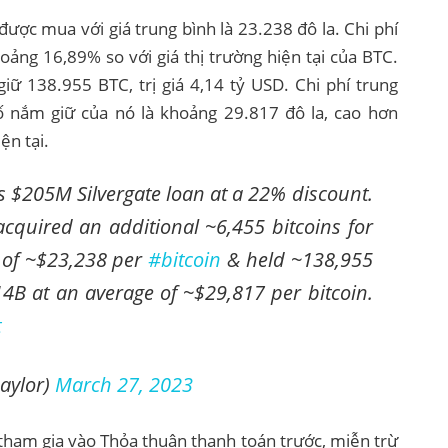
ược mua với giá trung bình là 23.238 đô la. Chi phí
ảng 16,89% so với giá thị trường hiện tại của BTC.
iữ 138.955 BTC, trị giá 4,14 tỷ USD. Chi phí trung
ố nắm giữ của nó là khoảng 29.817 đô la, cao hơn
ện tại.
ts $205M Silvergate loan at a 22% discount.
cquired an additional ~6,455 bitcoins for
 of ~$23,238 per
#bitcoin
& held ~138,955
4B at an average of ~$29,817 per bitcoin.
t
aylor)
March 27, 2023
 tham gia vào Thỏa thuận thanh toán trước, miễn trừ