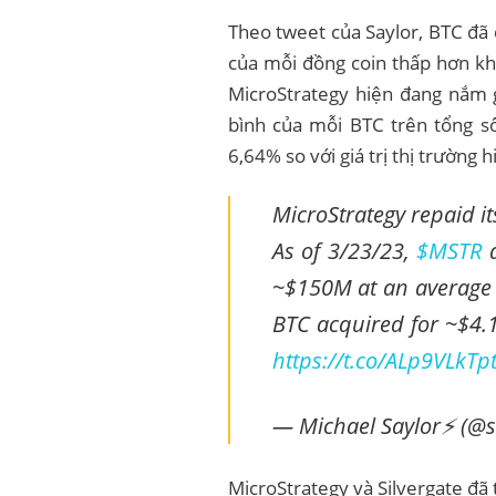
Theo tweet của Saylor, BTC đã đ
của mỗi đồng coin thấp hơn kho
MicroStrategy hiện đang nắm g
bình của mỗi BTC trên tổng s
6,64% so với giá trị thị trường hi
MicroStrategy repaid i
As of 3/23/23,
$MSTR
a
~$150M at an average
BTC acquired for ~$4.1
https://t.co/ALp9VLkTp
— Michael Saylor⚡️ (@s
MicroStrategy và Silvergate đã