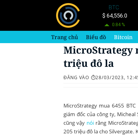
Bỏ
BTC
qua
$ 64,556.0
nội
0.84 %
dung
Trang chủ
Biểu đồ
Bitcoin
MicroStrategy 
triệu đô la
ĐĂNG VÀO
⏱️28/03/2023, 12:4
MicroStrategy mua 6455 BTC v
giám đốc của công ty, Micheal S
cũng vậy
nói
rằng MicroStrateg
205 triệu đô la cho Silvergate.