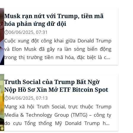
hàng hóa trực tiếp trên ứng dụng của mình –
đây là lần đầu tiên một sàn giao dịch tiền mã
Musk rạn nứt với Trump, tiền mã
hóa...
hóa phản ứng dữ dội
⏱️06/06/2025, 07:31
Cuộc xung đột công khai giữa Donald Trump
và Elon Musk đã gây ra làn sóng biến động
trong thị trường tiền mã hóa, đặc biệt là các
đồng meme coin. Elon Musk rời khỏi D.O.G.E.
(Department of Government Efficiency) và chỉ
Truth Social của Trump Bất Ngờ
trích dự luật “Big Beautiful Bill” của Trump,...
Nộp Hồ Sơ Xin Mở ETF Bitcoin Spot
⏱️04/06/2025, 07:13
Mạng xã hội Truth Social, trực thuộc Trump
Media & Technology Group (TMTG) – công ty
do cựu Tổng thống Mỹ Donald Trump hậu
thuẫn – vừa chính thức đệ trình hồ sơ lên Ủy