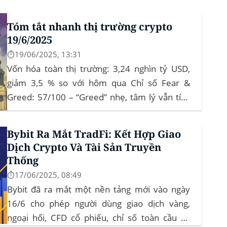
crypto như “nơi trú ẩn” mới. Sự kiện Chi tiết
Tóm tắt nhanh thị trường crypto
Hack 100 triệu USD...
19/6/2025
⏱️19/06/2025, 13:31
Vốn hóa toàn thị trường: 3,24 nghìn tỷ USD,
giảm 3,5 % so với hôm qua Chỉ số Fear &
Greed: 57/100 – “Greed” nhẹ, tâm lý vẫn tích
cực Xu hướng: BTC giữ vững 104 k USD sẽ
củng cố đà đi ngang-tích lũy, tạo bàn đạp cho
Bybit Ra Mắt TradFi: Kết Hợp Giao
altcoin...
Dịch Crypto Và Tài Sản Truyền
Thống
⏱️17/06/2025, 08:49
Bybit đã ra mắt một nền tảng mới vào ngày
16/6 cho phép người dùng giao dịch vàng,
ngoại hối, CFD cổ phiếu, chỉ số toàn cầu và