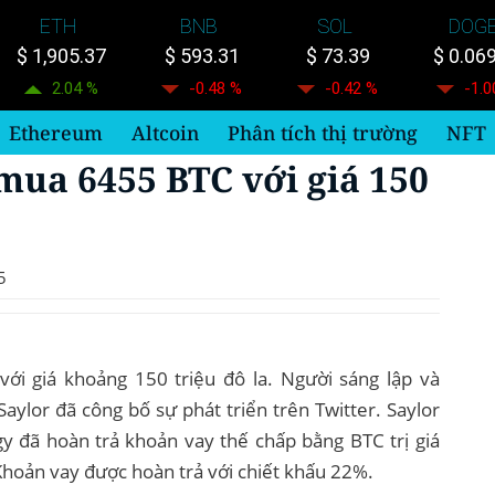
ETH
BNB
SOL
DOG
$ 1,905.37
$ 593.31
$ 73.39
$ 0.06
2.04 %
-0.48 %
-0.42 %
-1.0
Ethereum
Altcoin
Phân tích thị trường
NFT
mua 6455 BTC với giá 150
5
ới giá khoảng 150 triệu đô la. Người sáng lập và
aylor đã công bố sự phát triển trên Twitter. Saylor
y đã hoàn trả khoản vay thế chấp bằng BTC trị giá
 Khoản vay được hoàn trả với chiết khấu 22%.