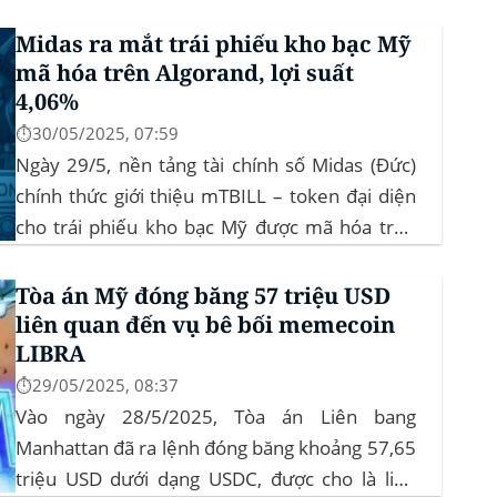
ban Chứng khoán và Giao dịch Mỹ (SEC) để xin
Midas ra mắt trái phiếu kho bạc Mỹ
phê duyệt quỹ ETF Bitcoin...
mã hóa trên Algorand, lợi suất
4,06%
⏱️30/05/2025, 07:59
Ngày 29/5, nền tảng tài chính số Midas (Đức)
chính thức giới thiệu mTBILL – token đại diện
cho trái phiếu kho bạc Mỹ được mã hóa trên
blockchain Algorand, mang lại lợi suất ròng
4,06%/năm mà không yêu cầu mức đầu tư tối
Tòa án Mỹ đóng băng 57 triệu USD
thiểu. mTBILL được bảo chứng bằng...
liên quan đến vụ bê bối memecoin
LIBRA
⏱️29/05/2025, 08:37
Vào ngày 28/5/2025, Tòa án Liên bang
Manhattan đã ra lệnh đóng băng khoảng 57,65
triệu USD dưới dạng USDC, được cho là liên