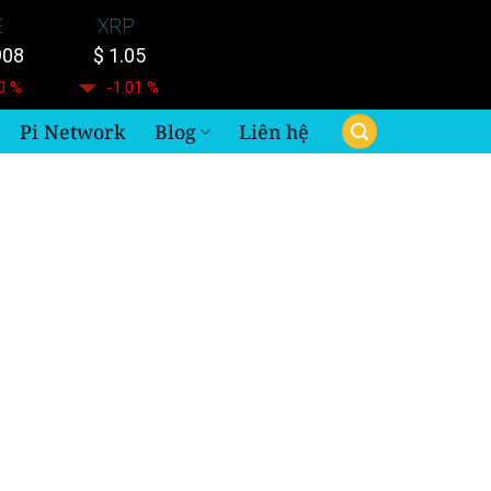
E
XRP
908
$ 1.05
0 %
-1.01 %
Pi Network
Blog
Liên hệ