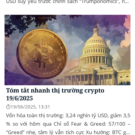
USD suy yếu trước chính sách “Trumponomics”, nhà
đầu tư tìm đến vàng và crypto như “nơi...
Tóm tắt nhanh thị trường crypto
19/6/2025
⏱️19/06/2025, 13:31
Vốn hóa toàn thị trường: 3,24 nghìn tỷ USD, giảm 3,5
% so với hôm qua Chỉ số Fear & Greed: 57/100 –
“Greed” nhẹ, tâm lý vẫn tích cực Xu hướng: BTC giữ