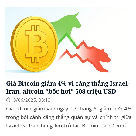
cầu. Bitcoin (BTC) hầu...
Giá Bitcoin giảm 4% vì căng thẳng Israel–
Iran, altcoin “bốc hơi” 508 triệu USD
⏱️18/06/2025, 08:13
Gía bitcoin giảm vào ngày 17 tháng 6, giảm hơn 4%
trong bối cảnh căng thẳng quân sự và chính trị giữa
Israel và Iran bùng lên trở lại. Bitcoin đã rơi xuống
mức thấp nhất trong ngày là...