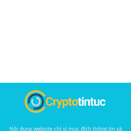
Nội dung website chỉ vì mục đích thông tin và