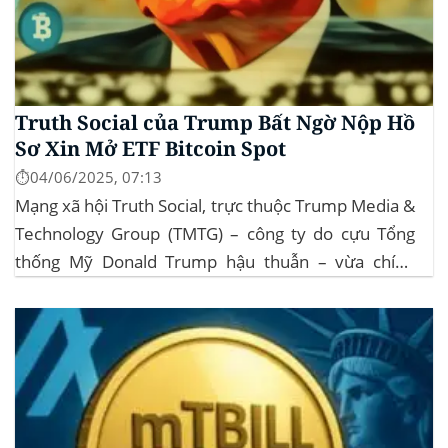
Truth Social của Trump Bất Ngờ Nộp Hồ
Sơ Xin Mở ETF Bitcoin Spot
⏱️04/06/2025, 07:13
Mạng xã hội Truth Social, trực thuộc Trump Media &
Technology Group (TMTG) – công ty do cựu Tổng
thống Mỹ Donald Trump hậu thuẫn – vừa chính
thức đệ trình hồ sơ lên Ủy ban Chứng khoán và Giao
dịch Mỹ (SEC) để xin phê duyệt quỹ ETF Bitcoin...