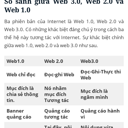
So sánh giữa Web 3.0, Web 2.0 và
Web 1.0
Ba phiên bản của Internet là Web 1.0, Web 2.0 và
Web 3.0. Có những khác biệt đáng chú ý trong cách ba
thế hệ này tương tác với Internet. Sự khác biệt chính
giữa web 1.0, web 2.0 và web 3.0 như sau.
Web1.0
Web 2.0
Web3.0
Đọc-Ghi-Thực thi
Web chỉ đọc
Đọc-ghi Web
Web
Mục đích là
Nó nhằm
Mục đích là
chia sẻ thông
mục đích
ngâm mình
tin.
Tương tác
Banner
Quảng cáo
Quảng cáo hành
quảng cáo
tương tác
vi
Tại đây, nội
Nội dung vừa