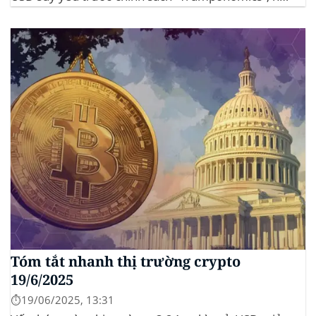
đầu tư tìm đến vàng và crypto như “nơi trú ẩn” mới.
Sự kiện Chi tiết Hack 100 triệu USD...
Tóm tắt nhanh thị trường crypto
19/6/2025
⏱️19/06/2025, 13:31