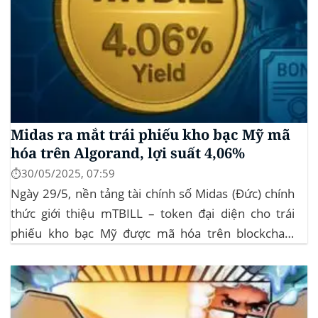
Midas ra mắt trái phiếu kho bạc Mỹ mã
hóa trên Algorand, lợi suất 4,06%
⏱️30/05/2025, 07:59
Ngày 29/5, nền tảng tài chính số Midas (Đức) chính
thức giới thiệu mTBILL – token đại diện cho trái
phiếu kho bạc Mỹ được mã hóa trên blockchain
Algorand, mang lại lợi suất ròng 4,06%/năm mà
không yêu cầu mức đầu tư tối thiểu. mTBILL được
bảo chứng bằng...