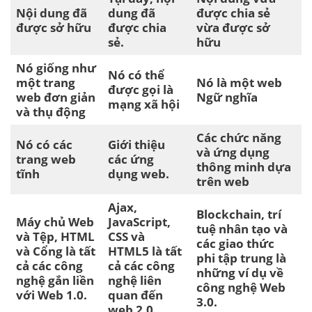
Nội dung đã
dung đã
được chia sẻ
được sở hữu
được chia
vừa được sở
sẻ.
hữu
Nó giống như
Nó có thể
một trang
Nó là một web
được gọi là
web đơn giản
Ngữ nghĩa
mạng xã hội
và thụ động
Các chức năng
Nó có các
Giới thiệu
và ứng dụng
trang web
các ứng
thông minh dựa
tĩnh
dụng web.
trên web
Ajax,
Blockchain, trí
Máy chủ Web
JavaScript,
tuệ nhân tạo và
và Tệp, HTML
CSS và
các giao thức
và Cổng là tất
HTML5 là tất
phi tập trung là
cả các công
cả các công
những ví dụ về
nghệ gắn liền
nghệ liên
công nghệ Web
với Web 1.0.
quan đến
3.0.
web 2.0.