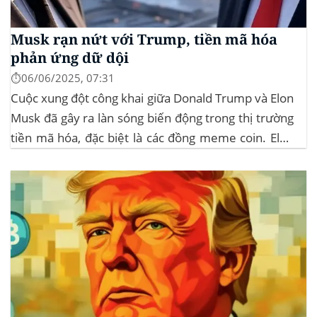
Musk rạn nứt với Trump, tiền mã hóa
phản ứng dữ dội
⏱️06/06/2025, 07:31
Cuộc xung đột công khai giữa Donald Trump và Elon
Musk đã gây ra làn sóng biến động trong thị trường
tiền mã hóa, đặc biệt là các đồng meme coin. Elon
Musk rời khỏi D.O.G.E. (Department of
Government Efficiency) và chỉ trích dự luật “Big
Beautiful Bill” của Trump,...