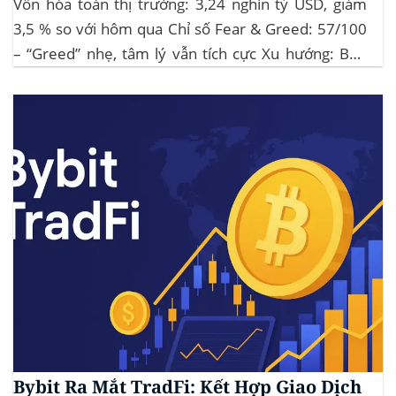
Vốn hóa toàn thị trường: 3,24 nghìn tỷ USD, giảm
3,5 % so với hôm qua Chỉ số Fear & Greed: 57/100
– “Greed” nhẹ, tâm lý vẫn tích cực Xu hướng: BTC
giữ vững 104 k USD sẽ củng cố đà đi ngang-tích lũy,
tạo bàn đạp cho altcoin...
Bybit Ra Mắt TradFi: Kết Hợp Giao Dịch