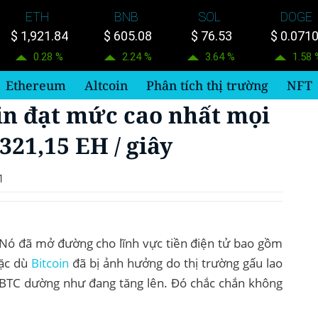
ETH
BNB
SOL
DOGE
$ 1,921.84
$ 605.08
$ 76.53
$ 0.071
0.28 %
2.24 %
3.64 %
1.58 
Ethereum
Altcoin
Phân tích thị trường
NFT
in đạt mức cao nhất mọi
 321,15 EH / giây
1
ử. Nó đã mở đường cho lĩnh vực tiền điện tử bao gồm
Mặc dù
Bitcoin
đã bị ảnh hưởng do thị trường gấu lao
 BTC dường như đang tăng lên. Đó chắc chắn không