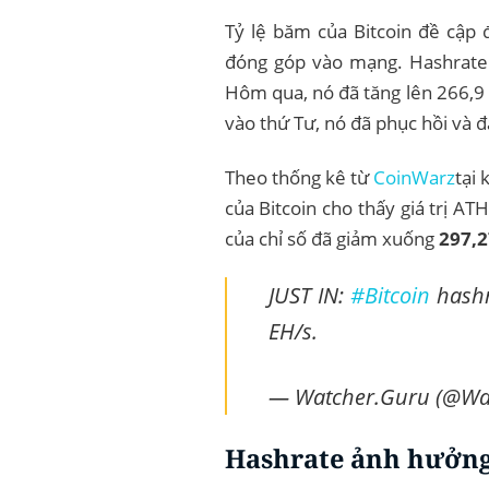
Tỷ lệ băm của Bitcoin đề cập 
đóng góp vào mạng. Hashrate c
Hôm qua, nó đã tăng lên 266,9 E
vào thứ Tư, nó đã phục hồi và đ
Theo thống kê từ
CoinWarz
tại 
của Bitcoin cho thấy giá trị ATH
của chỉ số đã giảm xuống
297,2
JUST IN:
#Bitcoin
hashr
EH/s.
— Watcher.Guru (@Wa
Hashrate ảnh hưởng 