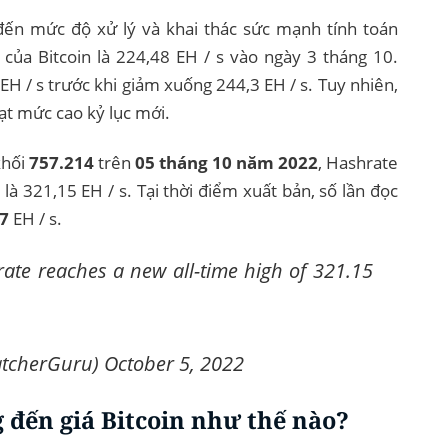
đến mức độ xử lý và khai thác sức mạnh tính toán
ủa Bitcoin là 224,48 EH / s vào ngày 3 tháng 10.
H / s trước khi giảm xuống 244,3 EH / s. Tuy nhiên,
ạt mức cao kỷ lục mới.
khối
757.214
trên
05 tháng 10 năm 2022
, Hashrate
 là 321,15 EH / s. Tại thời điểm xuất bản, số lần đọc
7
EH / s.
ate reaches a new all-time high of 321.15
tcherGuru)
October 5, 2022
đến giá Bitcoin như thế nào?