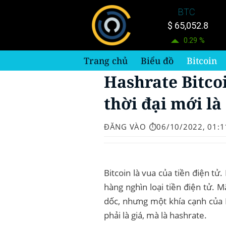
Bỏ
BTC
qua
$ 65,052.8
nội
0.29 %
dung
Trang chủ
Biểu đồ
Bitcoin
Hashrate Bitco
thời đại mới là
ĐĂNG VÀO
⏱️06/10/2022, 01:1
Bitcoin là vua của tiền điện t
hàng nghìn loại tiền điện tử. 
dốc, nhưng một khía cạnh của
phải là giá, mà là hashrate.