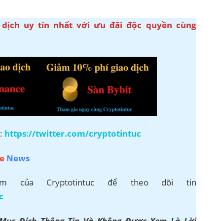
 dịch uy tín nhất với ưu đãi độc quyền cùng
r:
https://twitter.com/cryptotintuc
e
News
 của Cryptotintuc để theo dõi tin
c
 Mục Đích Thông Tin Và Không Được Xem Là Lời