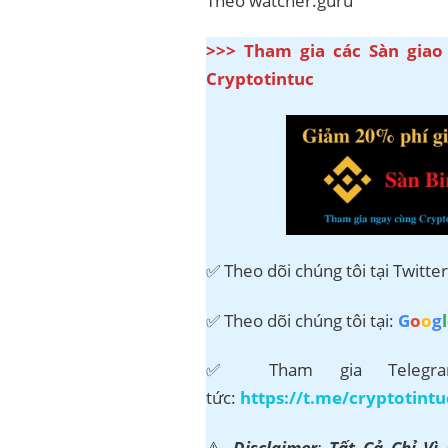
Theo watcher.guru
>>> Tham gia các Sàn giao
Cryptotintuc
✅ Theo dõi chúng tôi tại Twitte
✅ Theo dõi chúng tôi tại:
G
o
o
g
l
✅ Tham gia Telegram
tức:
https://t.me/cryptotintu
⚠️
Disclaimer
:
Tất Cả Chỉ Vì