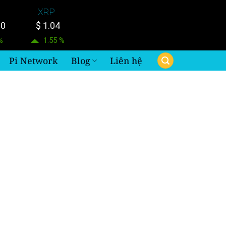
XRP
00
$ 1.04
%
1.55 %
Pi Network
Blog
Liên hệ