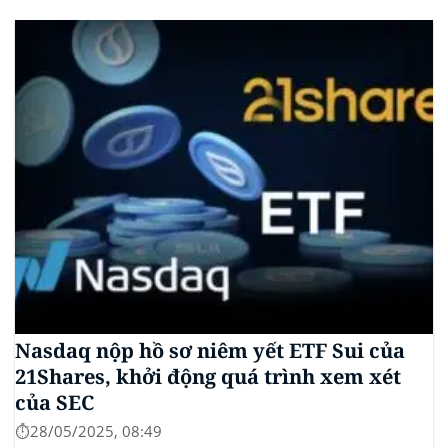
memecoin LIBRA. Đây là một phần trong vụ kiện
tập thể do Burwick Law đại diện, cáo buộc các công
ty...
Nasdaq nộp hồ sơ niêm yết ETF Sui của
21Shares, khởi động quá trình xem xét
của SEC
⏱️28/05/2025, 08:49