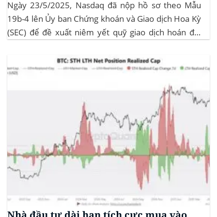
Ngày 23/5/2025, Nasdaq đã nộp hồ sơ theo Mẫu
19b-4 lên Ủy ban Chứng khoán và Giao dịch Hoa Kỳ
(SEC) để đề xuất niêm yết quỹ giao dịch hoán đổi
(ETF) Sui của 21Shares. Động thái này khởi động quá
trình xem xét chính thức của SEC đối với...
Nhà đầu tư dài hạn tích cực mua vào