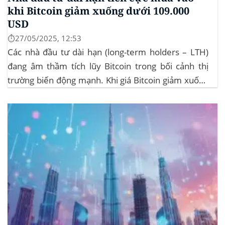
khi Bitcoin giảm xuống dưới 109.000
USD
⏱️27/05/2025, 12:53
Các nhà đầu tư dài hạn (long-term holders – LTH)
đang âm thầm tích lũy Bitcoin trong bối cảnh thị
trường biến động mạnh. Khi giá Bitcoin giảm xuống
dưới 109.000 USD, hai đợt thanh lý lớn đã xảy ra,
khiến hơn 185 triệu USD vị thế mua bị xóa...