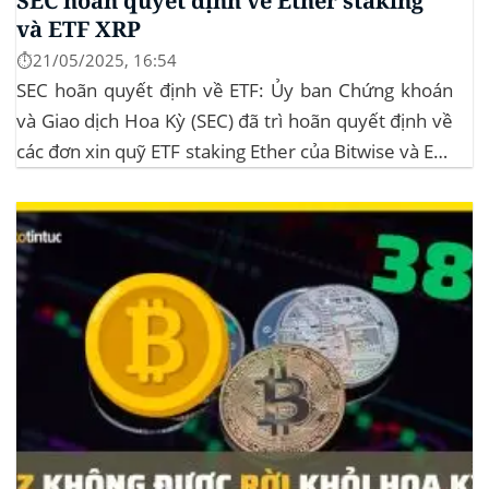
SEC hoãn quyết định về Ether staking
và ETF XRP
⏱️21/05/2025, 16:54
SEC hoãn quyết định về ETF: Ủy ban Chứng khoán
và Giao dịch Hoa Kỳ (SEC) đã trì hoãn quyết định về
các đơn xin quỹ ETF staking Ether của Bitwise và ETF
XRP của Grayscale, dự kiến kéo dài đến tháng
10/2025 để thu thập thêm ý kiến công...