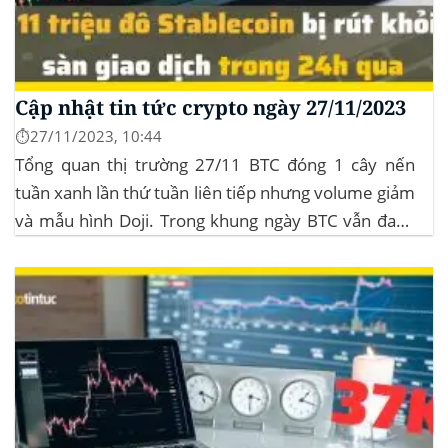
Cập nhật tin tức crypto ngày 27/11/2023
⏱️27/11/2023, 10:44
Tổng quan thị trường 27/11 BTC đóng 1 cây nến
tuần xanh lần thứ tuần liên tiếp nhưng volume giảm
và mẫu hình Doji. Trong khung ngày BTC vẫn đang
sideway trong vùng giá từ $35k đến $38k. Hơn 11
triệu đô Stablecoin bị rút khỏi các sàn giao dịch...