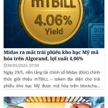
Midas ra mắt trái phiếu kho bạc Mỹ mã
hóa trên Algorand, lợi suất 4,06%
⏱️30/05/2025, 07:59
Ngày 29/5, nền tảng tài chính số Midas (Đức) chính
thức giới thiệu mTBILL – token đại diện cho trái
phiếu kho bạc Mỹ được mã hóa trên blockchain
Algorand, mang lại lợi suất ròng 4,06%/năm mà
không yêu cầu mức đầu tư tối thiểu. mTBILL được
bảo chứng bằng...