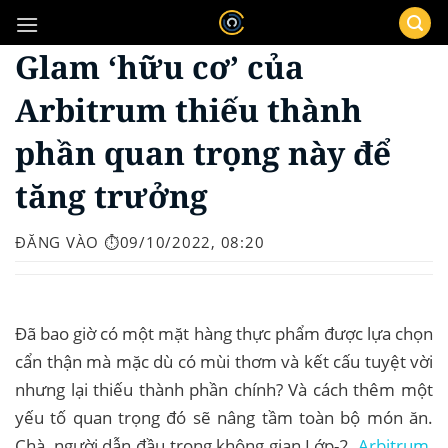
Bỏ
qua
Glam ‘hữu cơ’ của
nội
dung
Arbitrum thiếu thành
phần quan trọng này để
tăng trưởng
ĐĂNG VÀO
⏱️09/10/2022, 08:20
Đã bao giờ có một mặt hàng thực phẩm được lựa chọn
cẩn thận mà mặc dù có mùi thơm và kết cấu tuyệt vời
nhưng lại thiếu thành phần chính? Và cách thêm một
yếu tố quan trọng đó sẽ nâng tầm toàn bộ món ăn.
Chà, người dẫn đầu trong không gian Lớp-2,
Arbitrum
,