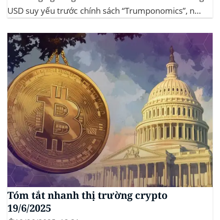
USD suy yếu trước chính sách “Trumponomics”, nhà
đầu tư tìm đến vàng và crypto như “nơi trú ẩn” mới.
Sự kiện Chi tiết Hack 100 triệu USD...
Tóm tắt nhanh thị trường crypto
19/6/2025