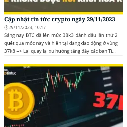
Cập nhật tin tức crypto ngày 29/11/2023
⏱️29/11/2023, 10:17
Sáng nay BTC đã lên mức 38k3 đánh dấu lần thứ 2
quét qua mốc này và hiện tại đang dao động ở vùng
37k8 --> Lại quay lại xu hướng tăng đây các bạn Tình
hình thị trường Lịch sử Bitcoin Halving Khi việc giảm
một nửa Bitcoin làm...