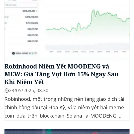
Robinhood Niêm Yết MOODENG và
MEW: Giá Tăng Vọt Hơn 15% Ngay Sau
Khi Niêm Yết
⏱️23/05/2025, 08:30
Robinhood, một trong những nền tảng giao dịch tài
chính hàng đầu tại Hoa Kỳ, vừa niêm yết hai meme
coin dựa trên blockchain Solana là MOODENG và
MEW. Thông tin này đã kích hoạt đợt tăng giá mạnh
mẽ cho cả hai đồng tiền số, với mức tăng hơn...