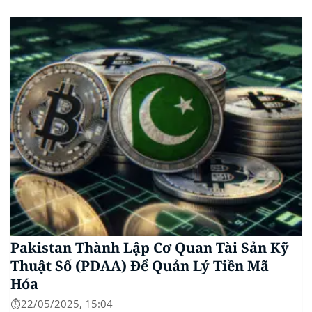
gần 112.000 USD, tăng hơn 3% trong 24 giờ. Đây là
mức giá cao nhất từ trước đến nay của...
Pakistan Thành Lập Cơ Quan Tài Sản Kỹ
Thuật Số (PDAA) Để Quản Lý Tiền Mã
Hóa
⏱️22/05/2025, 15:04