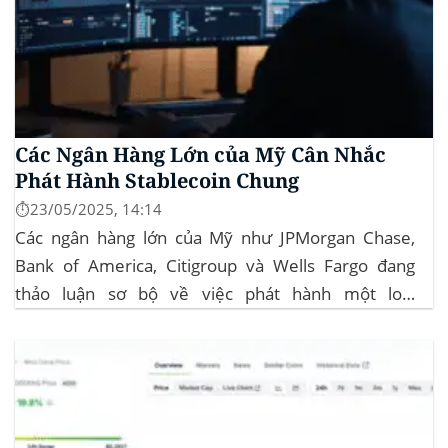
Các Ngân Hàng Lớn của Mỹ Cân Nhắc
Phát Hành Stablecoin Chung
⏱️23/05/2025, 14:14
Các ngân hàng lớn của Mỹ như JPMorgan Chase,
Bank of America, Citigroup và Wells Fargo đang
thảo luận sơ bộ về việc phát hành một loại
stablecoin chung. Động thái này nhằm đối phó với
sự cạnh tranh ngày càng tăng từ ngành công nghiệp
tiền điện tử. Các...