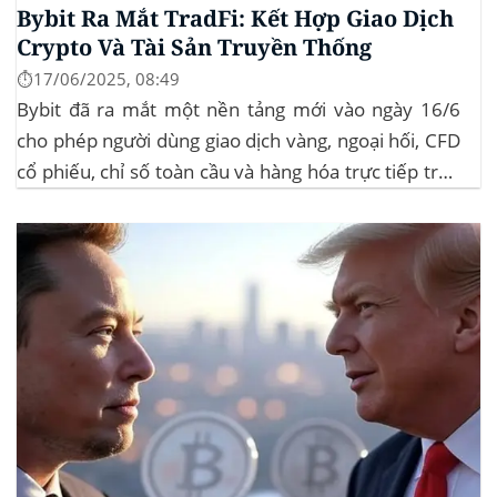
Bybit Ra Mắt TradFi: Kết Hợp Giao Dịch
Crypto Và Tài Sản Truyền Thống
⏱️17/06/2025, 08:49
Bybit đã ra mắt một nền tảng mới vào ngày 16/6
cho phép người dùng giao dịch vàng, ngoại hối, CFD
cổ phiếu, chỉ số toàn cầu và hàng hóa trực tiếp trên
ứng dụng của mình – đây là lần đầu tiên một sàn
giao dịch tiền mã hóa...