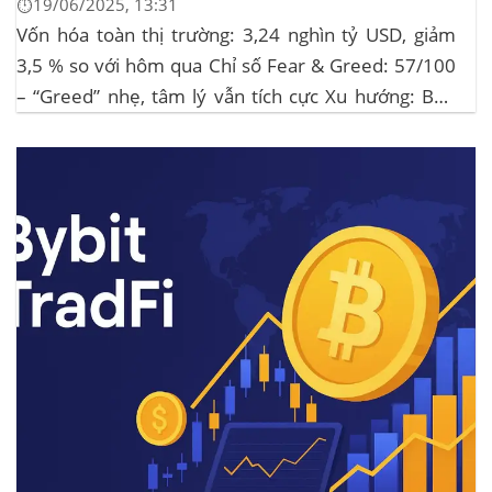
⏱️19/06/2025, 13:31
Vốn hóa toàn thị trường: 3,24 nghìn tỷ USD, giảm
3,5 % so với hôm qua Chỉ số Fear & Greed: 57/100
– “Greed” nhẹ, tâm lý vẫn tích cực Xu hướng: BTC
giữ vững 104 k USD sẽ củng cố đà đi ngang-tích lũy,
tạo bàn đạp cho altcoin...