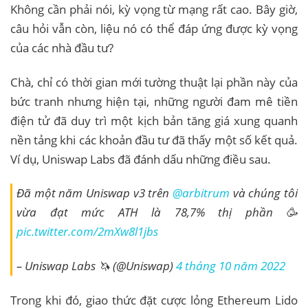
Không cần phải nói, kỳ vọng từ mạng rất cao. Bây giờ,
câu hỏi vẫn còn, liệu nó có thể đáp ứng được kỳ vọng
của các nhà đầu tư?
Chà, chỉ có thời gian mới tường thuật lại phần này của
bức tranh nhưng hiện tại, những người đam mê tiền
điện tử đã duy trì một kịch bản tăng giá xung quanh
nền tảng khi các khoản đầu tư đã thấy một số kết quả.
Ví dụ, Uniswap Labs đã đánh dấu những điều sau.
Đã một năm Uniswap v3 trên
@arbitrum
và chúng tôi
vừa đạt mức ATH là 78,7% thị phần 🥳
pic.twitter.com/2mXw8l1jbs
– Uniswap Labs 🦄 (@Uniswap)
4 tháng 10 năm 2022
Trong khi đó, giao thức đặt cược lỏng Ethereum Lido