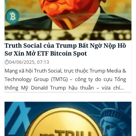
Truth Social của Trump Bất Ngờ Nộp Hồ
Sơ Xin Mở ETF Bitcoin Spot
⏱️04/06/2025, 07:13
Mạng xã hội Truth Social, trực thuộc Trump Media &
Technology Group (TMTG) – công ty do cựu Tổng
thống Mỹ Donald Trump hậu thuẫn – vừa chính
thức đệ trình hồ sơ lên Ủy ban Chứng khoán và Giao
dịch Mỹ (SEC) để xin phê duyệt quỹ ETF Bitcoin...