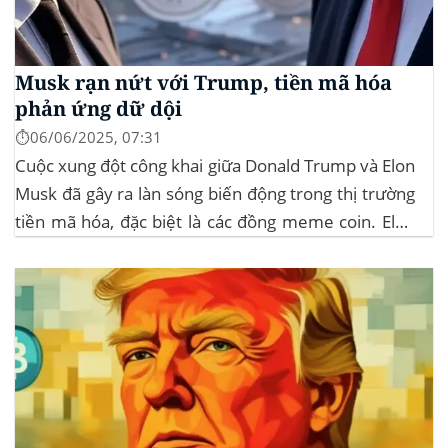
Musk rạn nứt với Trump, tiền mã hóa
phản ứng dữ dội
⏱️06/06/2025, 07:31
Cuộc xung đột công khai giữa Donald Trump và Elon
Musk đã gây ra làn sóng biến động trong thị trường
tiền mã hóa, đặc biệt là các đồng meme coin. Elon
Musk rời khỏi D.O.G.E. (Department of
Government Efficiency) và chỉ trích dự luật “Big
Beautiful Bill” của Trump,...