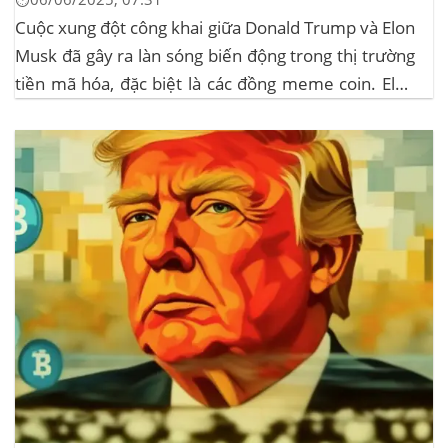
Cuộc xung đột công khai giữa Donald Trump và Elon
Musk đã gây ra làn sóng biến động trong thị trường
tiền mã hóa, đặc biệt là các đồng meme coin. Elon
Musk rời khỏi D.O.G.E. (Department of
Government Efficiency) và chỉ trích dự luật “Big
Beautiful Bill” của Trump,...