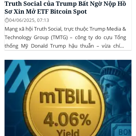
Truth Social của Trump Bất Ngờ Nộp Hồ
Sơ Xin Mở ETF Bitcoin Spot
⏱️04/06/2025, 07:13
Mạng xã hội Truth Social, trực thuộc Trump Media &
Technology Group (TMTG) – công ty do cựu Tổng
thống Mỹ Donald Trump hậu thuẫn – vừa chính
thức đệ trình hồ sơ lên Ủy ban Chứng khoán và Giao
dịch Mỹ (SEC) để xin phê duyệt quỹ ETF Bitcoin...