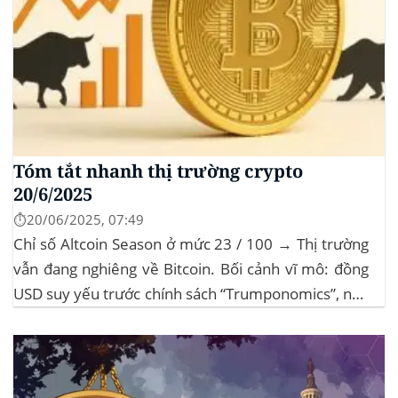
Tóm tắt nhanh thị trường crypto
20/6/2025
⏱️20/06/2025, 07:49
Chỉ số Altcoin Season ở mức 23 / 100 → Thị trường
vẫn đang nghiêng về Bitcoin. Bối cảnh vĩ mô: đồng
USD suy yếu trước chính sách “Trumponomics”, nhà
đầu tư tìm đến vàng và crypto như “nơi trú ẩn” mới.
Sự kiện Chi tiết Hack 100 triệu USD...