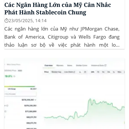
Các Ngân Hàng Lớn của Mỹ Cân Nhắc
Phát Hành Stablecoin Chung
⏱️23/05/2025, 14:14
Các ngân hàng lớn của Mỹ như JPMorgan Chase,
Bank of America, Citigroup và Wells Fargo đang
thảo luận sơ bộ về việc phát hành một loại
stablecoin chung. Động thái này nhằm đối phó với
sự cạnh tranh ngày càng tăng từ ngành công nghiệp
tiền điện tử. Các...