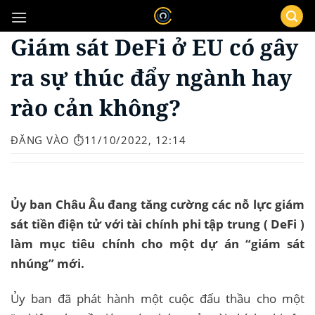
Bỏ
qua
Giám sát DeFi ở EU có gây
nội
dung
ra sự thúc đẩy ngành hay
rào cản không?
ĐĂNG VÀO
⏱️11/10/2022, 12:14
Ủy ban Châu Âu đang tăng cường các nỗ lực giám
sát tiền điện tử với tài chính phi tập trung ( DeFi )
làm mục tiêu chính cho một dự án “giám sát
nhúng” mới.
Ủy ban đã phát hành một cuộc đấu thầu cho một