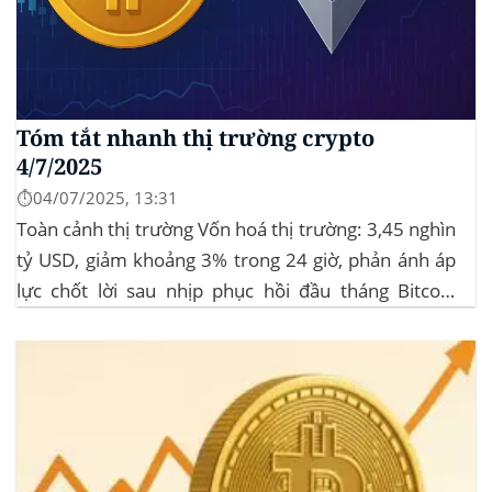
Tóm tắt nhanh thị trường crypto
4/7/2025
⏱️04/07/2025, 13:31
Toàn cảnh thị trường Vốn hoá thị trường: 3,45 nghìn
tỷ USD, giảm khoảng 3% trong 24 giờ, phản ánh áp
lực chốt lời sau nhịp phục hồi đầu tháng‍ Bitcoin
dominance: ở mức 63%, giữ vững vai trò dẫn dắt khi
altcoin điều chỉnh nhẹ. Tin tức nổi bật...