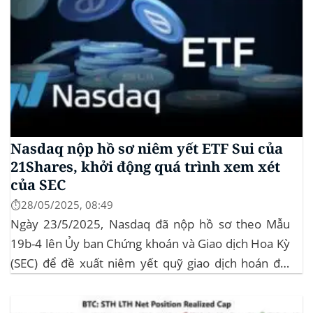
Nasdaq nộp hồ sơ niêm yết ETF Sui của
21Shares, khởi động quá trình xem xét
của SEC
⏱️28/05/2025, 08:49
Ngày 23/5/2025, Nasdaq đã nộp hồ sơ theo Mẫu
19b-4 lên Ủy ban Chứng khoán và Giao dịch Hoa Kỳ
(SEC) để đề xuất niêm yết quỹ giao dịch hoán đổi
(ETF) Sui của 21Shares. Động thái này khởi động quá
trình xem xét chính thức của SEC đối với...