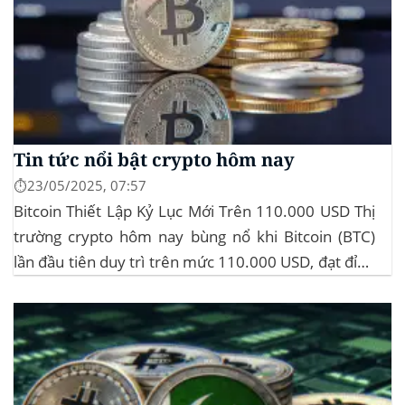
Tin tức nổi bật crypto hôm nay
⏱️23/05/2025, 07:57
Bitcoin Thiết Lập Kỷ Lục Mới Trên 110.000 USD Thị
trường crypto hôm nay bùng nổ khi Bitcoin (BTC)
lần đầu tiên duy trì trên mức 110.000 USD, đạt đỉnh
gần 112.000 USD, tăng hơn 3% trong 24 giờ. Đây là
mức giá cao nhất từ trước đến nay của...