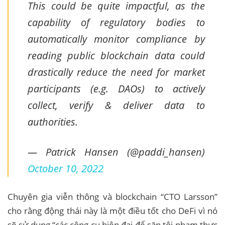
This could be quite impactful, as the
capability of regulatory bodies to
automatically monitor compliance by
reading public blockchain data could
drastically reduce the need for market
participants (e.g. DAOs) to actively
collect, verify & deliver data to
authorities.
— Patrick Hansen (@paddi_hansen)
October 10, 2022
Chuyên gia viễn thông và blockchain “CTO Larsson”
cho rằng động thái này là một điều tốt cho DeFi vì nó
sẽ sử dụng “các công cụ hiện đại để săn tội phạm thực