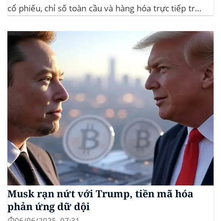
cổ phiếu, chỉ số toàn cầu và hàng hóa trực tiếp trên
ứng dụng của mình – đây là lần đầu tiên một sàn
giao dịch tiền mã hóa...
Musk rạn nứt với Trump, tiền mã hóa
phản ứng dữ dội
⏱️06/06/2025, 07:31