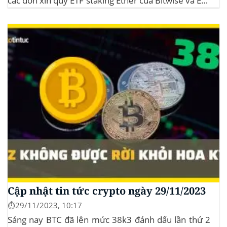
các đơn xin quỹ ETF staking Ether của Bitwise và ETF
XRP của Grayscale, dự kiến kéo dài đến tháng
10/2025 để thu thập thêm ý kiến công...
Cập nhật tin tức crypto ngày 29/11/2023
⏱️29/11/2023, 10:17
Sáng nay BTC đã lên mức 38k3 đánh dấu lần thứ 2