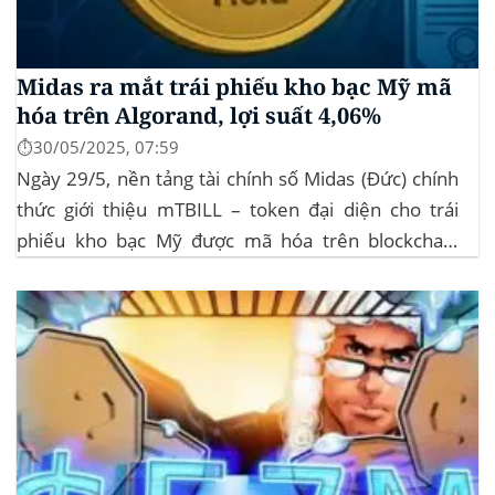
Midas ra mắt trái phiếu kho bạc Mỹ mã
hóa trên Algorand, lợi suất 4,06%
⏱️30/05/2025, 07:59
Ngày 29/5, nền tảng tài chính số Midas (Đức) chính
thức giới thiệu mTBILL – token đại diện cho trái
phiếu kho bạc Mỹ được mã hóa trên blockchain
Algorand, mang lại lợi suất ròng 4,06%/năm mà
không yêu cầu mức đầu tư tối thiểu. mTBILL được
bảo chứng bằng...