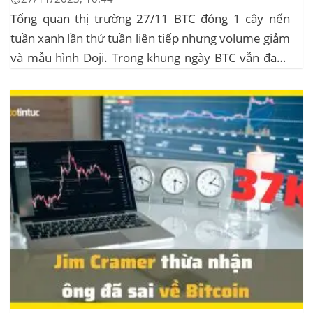
Tổng quan thị trường 27/11 BTC đóng 1 cây nến
tuần xanh lần thứ tuần liên tiếp nhưng volume giảm
và mẫu hình Doji. Trong khung ngày BTC vẫn đang
sideway trong vùng giá từ $35k đến $38k. Hơn 11
triệu đô Stablecoin bị rút khỏi các sàn giao dịch...