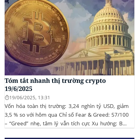
Tóm tắt nhanh thị trường crypto
19/6/2025
⏱️19/06/2025, 13:31
Vốn hóa toàn thị trường: 3,24 nghìn tỷ USD, giảm
3,5 % so với hôm qua Chỉ số Fear & Greed: 57/100
– “Greed” nhẹ, tâm lý vẫn tích cực Xu hướng: BTC
giữ vững 104 k USD sẽ củng cố đà đi ngang-tích lũy,