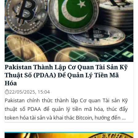
Pakistan Thành Lập Cơ Quan Tài Sản Kỹ
Thuật Số (PDAA) Để Quản Lý Tiền Mã
Hóa
⏱️22/05/2025, 15:04
Pakistan chính thức thành lập Cơ quan Tài sản Kỹ
thuật số PDAA để quản lý tiền mã hóa, thúc đẩy
token hóa tài sản và khai thác Bitcoin, hướng đến hệ
sinh thái crypto bền vững. Cơ quan Quản lý Tiền Mã
Hóa Mới tại Pakistan Chính phủ Pakistan...