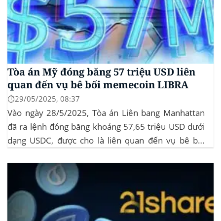
Tòa án Mỹ đóng băng 57 triệu USD liên
quan đến vụ bê bối memecoin LIBRA
⏱️29/05/2025, 08:37
Vào ngày 28/5/2025, Tòa án Liên bang Manhattan
đã ra lệnh đóng băng khoảng 57,65 triệu USD dưới
dạng USDC, được cho là liên quan đến vụ bê bối
memecoin LIBRA. Đây là một phần trong vụ kiện
tập thể do Burwick Law đại diện, cáo buộc các công
ty...