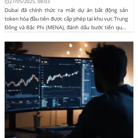
⏱️27/05/2025, 08:03
Dubai đã chính thức ra mắt dự án bất động sản
token hóa đầu tiên được cấp phép tại khu vực Trung
Đông và Bắc Phi (MENA), đánh dấu bước tiến quan
trọng trong việc ứng dụng công nghệ blockchain
vào lĩnh vực bất động sản. Dự án này là...