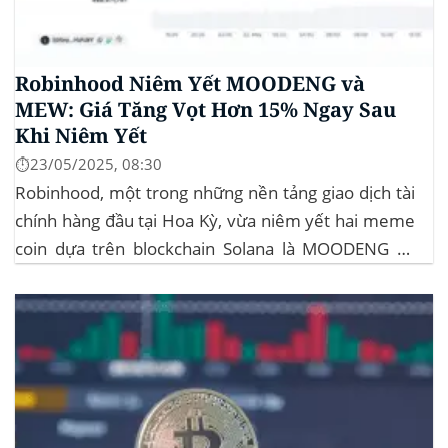
Robinhood Niêm Yết MOODENG và
MEW: Giá Tăng Vọt Hơn 15% Ngay Sau
Khi Niêm Yết
⏱️23/05/2025, 08:30
Robinhood, một trong những nền tảng giao dịch tài
chính hàng đầu tại Hoa Kỳ, vừa niêm yết hai meme
coin dựa trên blockchain Solana là MOODENG và
MEW. Thông tin này đã kích hoạt đợt tăng giá mạnh
mẽ cho cả hai đồng tiền số, với mức tăng hơn...