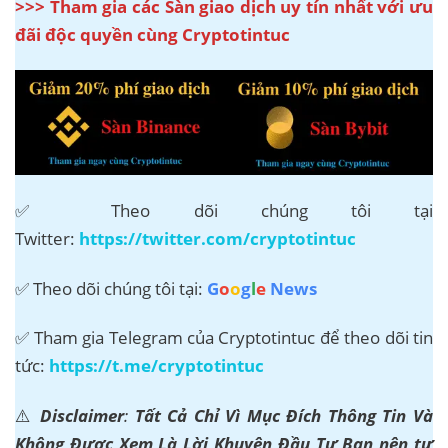
>>> Tham gia các Sàn giao dịch uy tín nhất với ưu
đãi độc quyền cùng Cryptotintuc
✅ Theo dõi chúng tôi tại
Twitter:
https://twitter.com/cryptotintuc
✅ Theo dõi chúng tôi tại:
G
o
o
g
l
e
News
✅ Tham gia Telegram của Cryptotintuc để theo dõi tin
tức:
https://t.me/cryptotintuc
⚠️
Disclaimer
:
Tất Cả Chỉ Vì Mục Đích Thông Tin Và
Không Được Xem Là Lời Khuyên Đầu Tư Bạn nên tự