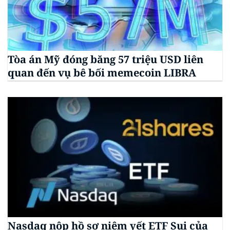
Tòa án Mỹ đóng băng 57 triệu USD liên
quan đến vụ bê bối memecoin LIBRA
Nasdaq nộp hồ sơ niêm yết ETF Sui của