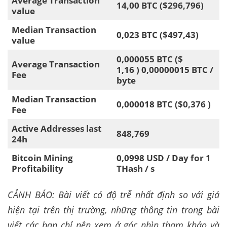
Average Transaction
14,00 BTC ($296,796)
value
Median Transaction
0,023 BTC ($497,43)
value
0,000055 BTC ($
Average Transaction
1,16 ) 0,00000015 BTC /
Fee
byte
Median Transaction
0,000018 BTC ($0,376 )
Fee
Active Addresses last
848,769
24h
Bitcoin Mining
0,0998 USD / Day for 1
Profitability
THash / s
CẢNH BÁO: Bài viết có độ trễ nhất định so với giá
hiện tại trên thị trường, những thông tin trong bài
viết các bạn chỉ nên xem ở góc nhìn tham khảo và