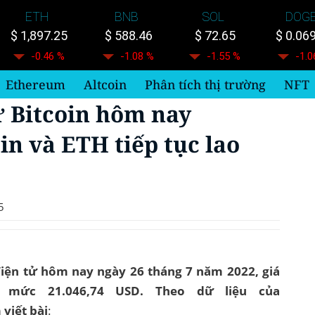
ETH
BNB
SOL
DOG
$ 1,897.25
$ 588.46
$ 72.65
$ 0.06
-0.46 %
-1.08 %
-1.55 %
-1.0
Ethereum
Altcoin
Phân tích thị trường
NFT
ử Bitcoin hôm nay
oin và ETH tiếp tục lao
5
 điện tử hôm nay ngày 26 tháng 7 năm 2022, giá
h mức 21.046,74 USD. Theo dữ liệu của
viết bài
: