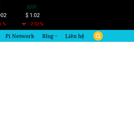
E
XRP
902
$ 1.02
6 %
-2.53 %
Pi Network
Blog
Liên hệ