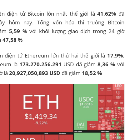
ền điện tử Bitcoin lớn nhất thế giới là
41,62%
đã
y hôm nay. Tổng vốn hóa thị trường Bitcoin
iảm
5,59 %
với khối lượng giao dịch trong 24 giờ
m
47,58 %
ền điện tử Ethereum lớn thứ hai thế giới là
17,9%
.
ereum là
173.270.256.291
USD đã giảm
8,36 %
với
ờ là
20,927,050,893
USD
đã giảm
18,52 %