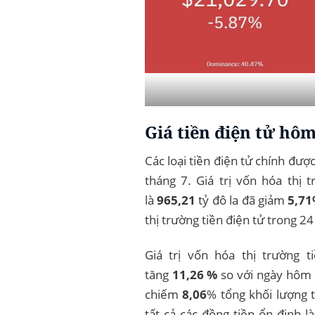
Giá tiền điện tử hô
Các loại tiền điện tử chính đượ
tháng 7. Giá trị vốn hóa thị t
là
965,21
tỷ đô la đã giảm
5,7
thị trường tiền điện tử trong 24
Giá trị vốn hóa thị trường 
tăng
11,26 %
so với ngày hôm q
chiếm
8,06
% tổng khối lượng t
tất cả các đồng tiền ổn định l