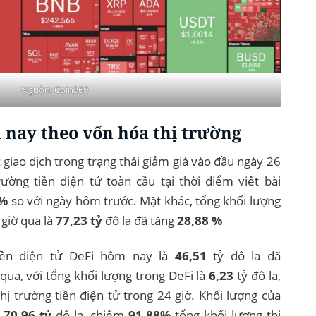
Nguồn: Coin360
m nay theo vốn hóa thị trường
c giao dịch trong trạng thái giảm giá vào đầu ngày 26
rường tiền điện tử toàn cầu tại thời điểm viết bài
1%
so với ngày hôm trước. Mặt khác, tổng khối lượng
 giờ qua là
77,23 tỷ
đô la đã tăng
28,88 %
tiền điện tử DeFi hôm nay là
46,51
tỷ đô la đã
ua, với tổng khối lượng trong DeFi là
6,23
tỷ đô la,
hị trường tiền điện tử trong 24 giờ. Khối lượng của
à
70,96 tỷ
đô la, chiếm
91,88%
tổng khối lượng thị