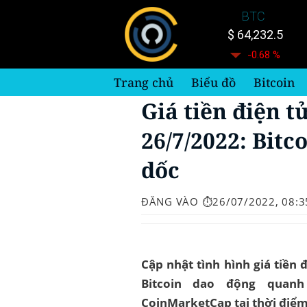
Bỏ
BTC
qua
$ 64,232.5
nội
-0.68 %
dung
Trang chủ
Biểu đồ
Bitcoin
Giá tiền điện t
26/7/2022: Bitc
dốc
ĐĂNG VÀO
⏱️26/07/2022, 08:3
Cập nhật tình hình giá tiền
Bitcoin dao động quan
CoinMarketCap tại thời điểm 