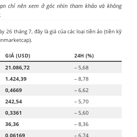
 bạn chỉ nên xem ở góc nhìn tham khảo và không
.
 26 tháng 7, đây là giá của các loại tiền ảo (tiền kỹ
oinmarketcap).
GIÁ (USD)
24H (%)
21.086,72
– 5,68
1.424,39
– 8,78
0,4669
– 6,62
242,54
– 5,70
0,3361
– 5,60
36,36
– 8,36
0,06169
– 6,74