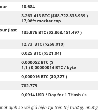
our
10.684
3.263.413 BTC ($68.722.835.939 )
17,08% market cap
our (last
135.976 BTC ($2.863.451.497 )
12,73 BTC ($268.010)
0,025 BTC ($521,04)
0,000052 BTC ($
1,1 ) 0,00000014 BTC / byte
0,000016 BTC ($0,327 )
782.779
0,0914 USD / Day for 1 THash / s
hất định so với giá hiện tại trên thị trường, những