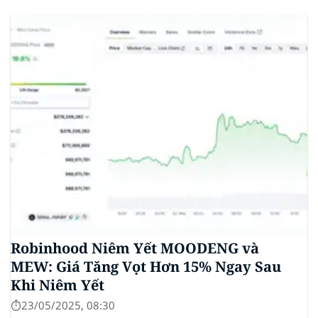
stablecoin chung. Động thái này nhằm đối phó với
sự cạnh tranh ngày càng tăng từ ngành công nghiệp
tiền điện tử. Các...
Robinhood Niêm Yết MOODENG và
MEW: Giá Tăng Vọt Hơn 15% Ngay Sau
Khi Niêm Yết
⏱️23/05/2025, 08:30