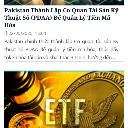
Pakistan Thành Lập Cơ Quan Tài Sản Kỹ
Thuật Số (PDAA) Để Quản Lý Tiền Mã
Hóa
⏱️22/05/2025, 15:04
Pakistan chính thức thành lập Cơ quan Tài sản Kỹ
thuật số PDAA để quản lý tiền mã hóa, thúc đẩy
token hóa tài sản và khai thác Bitcoin, hướng đến hệ
sinh thái crypto bền vững. Nội dung bài viếtDự báo
dài hạn cho giá Ripple: giảmPhân tích chỉ...