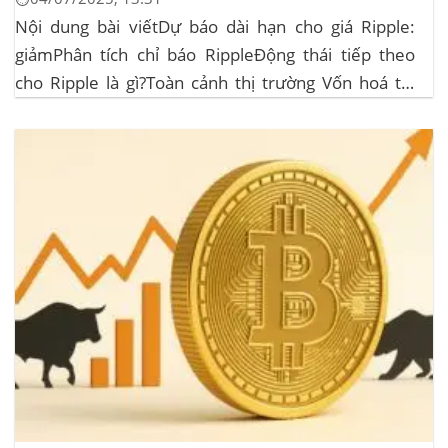
Nội dung bài viếtDự báo dài hạn cho giá Ripple:
giảmPhân tích chỉ báo RippleĐộng thái tiếp theo
cho Ripple là gì?Toàn cảnh thị trường Vốn hoá thị
trường: 3,45 nghìn tỷ USD, giảm khoảng 3% trong
24 giờ, phản ánh áp lực chốt lời sau nhịp phục hồi
đầu...