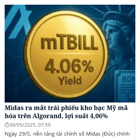
dịch Mỹ (SEC) để xin phê duyệt quỹ ETF Bitcoin...
Midas ra mắt trái phiếu kho bạc Mỹ mã
hóa trên Algorand, lợi suất 4,06%
⏱️30/05/2025, 07:59
Ngày 29/5, nền tảng tài chính số Midas (Đức) chính