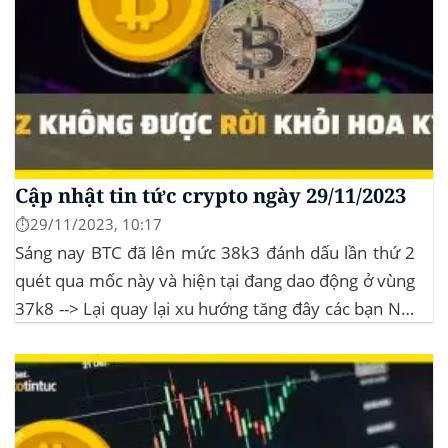
Cập nhật tin tức crypto ngày 29/11/2023
⏱️29/11/2023, 10:17
Sáng nay BTC đã lên mức 38k3 đánh dấu lần thứ 2
quét qua mốc này và hiện tại đang dao động ở vùng
37k8 --> Lại quay lại xu hướng tăng đây các bạn Nội
dung bài viếtDự báo dài hạn cho giá Ripple:
giảmPhân tích chỉ báo RippleĐộng...