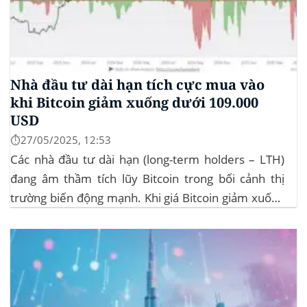
Nhà đầu tư dài hạn tích cực mua vào
khi Bitcoin giảm xuống dưới 109.000
USD
⏱️27/05/2025, 12:53
Các nhà đầu tư dài hạn (long-term holders – LTH)
đang âm thầm tích lũy Bitcoin trong bối cảnh thị
trường biến động mạnh. Khi giá Bitcoin giảm xuống
dưới 109.000 USD, hai đợt thanh lý lớn đã xảy ra,
khiến hơn 185 triệu USD vị thế mua bị xóa...