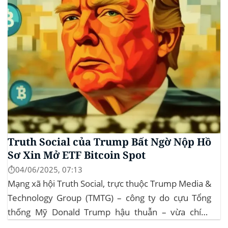
Truth Social của Trump Bất Ngờ Nộp Hồ
Sơ Xin Mở ETF Bitcoin Spot
⏱️04/06/2025, 07:13
Mạng xã hội Truth Social, trực thuộc Trump Media &
Technology Group (TMTG) – công ty do cựu Tổng
thống Mỹ Donald Trump hậu thuẫn – vừa chính
thức đệ trình hồ sơ lên Ủy ban Chứng khoán và Giao