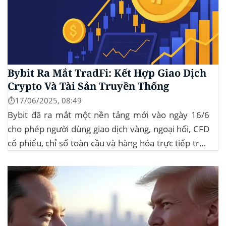
Bybit Ra Mắt TradFi: Kết Hợp Giao Dịch
Crypto Và Tài Sản Truyền Thống
⏱️17/06/2025, 08:49
Bybit đã ra mắt một nền tảng mới vào ngày 16/6
cho phép người dùng giao dịch vàng, ngoại hối, CFD
cổ phiếu, chỉ số toàn cầu và hàng hóa trực tiếp trên
ứng dụng của mình – đây là lần đầu tiên một sàn
giao dịch tiền mã hóa...