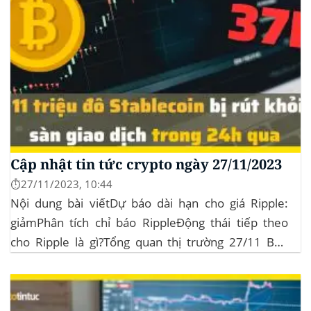
Cập nhật tin tức crypto ngày 27/11/2023
⏱️27/11/2023, 10:44
Nội dung bài viếtDự báo dài hạn cho giá Ripple:
giảmPhân tích chỉ báo RippleĐộng thái tiếp theo
cho Ripple là gì?Tổng quan thị trường 27/11 BTC
đóng 1 cây nến tuần xanh lần thứ tuần liên tiếp
nhưng volume giảm và mẫu hình Doji. Trong khung
ngày BTC vẫn...