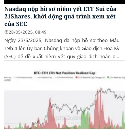
Nasdaq nộp hồ sơ niêm yết ETF Sui của
21Shares, khởi động quá trình xem xét
của SEC
⏱️28/05/2025, 08:49
Ngày 23/5/2025, Nasdaq đã nộp hồ sơ theo Mẫu
19b-4 lên Ủy ban Chứng khoán và Giao dịch Hoa Kỳ
(SEC) để đề xuất niêm yết quỹ giao dịch hoán đổi
(ETF) Sui của 21Shares. Động thái này khởi động quá
trình xem xét chính thức của SEC đối với...