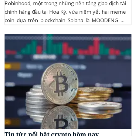
Robinhood, một trong những nền tảng giao dịch tài
chính hàng đầu tại Hoa Kỳ, vừa niêm yết hai meme
coin dựa trên blockchain Solana là MOODENG và
MEW. Thông tin này đã kích hoạt đợt tăng giá mạnh
mẽ cho cả hai đồng tiền số, với mức tăng hơn...
Tin tức nổi bật crypto hôm nay