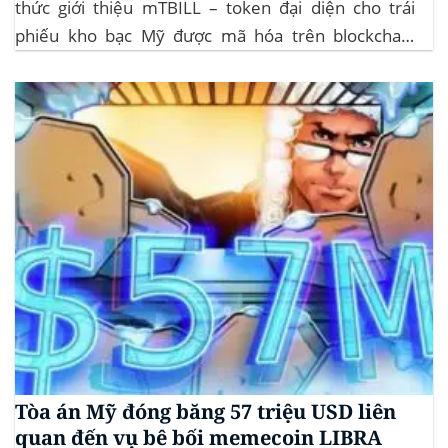
thức giới thiệu mTBILL – token đại diện cho trái
phiếu kho bạc Mỹ được mã hóa trên blockchain
Algorand, mang lại lợi suất ròng 4,06%/năm mà
không yêu cầu mức đầu tư tối thiểu. mTBILL được
bảo chứng bằng...
Tòa án Mỹ đóng băng 57 triệu USD liên
quan đến vụ bê bối memecoin LIBRA