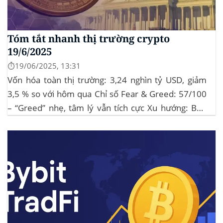
Tóm tắt nhanh thị trường crypto
19/6/2025
⏱️19/06/2025, 13:31
Vốn hóa toàn thị trường: 3,24 nghìn tỷ USD, giảm
3,5 % so với hôm qua Chỉ số Fear & Greed: 57/100
– “Greed” nhẹ, tâm lý vẫn tích cực Xu hướng: BTC
giữ vững 104 k USD sẽ củng cố đà đi ngang-tích lũy,
tạo bàn đạp cho altcoin...