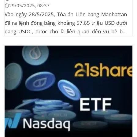
⏱️29/05/2025, 08:37
Vào ngày 28/5/2025, Tòa án Liên bang Manhattan
đã ra lệnh đóng băng khoảng 57,65 triệu USD dưới
dạng USDC, được cho là liên quan đến vụ bê bối
memecoin LIBRA. Đây là một phần trong vụ kiện
tập thể do Burwick Law đại diện, cáo buộc các công
ty...