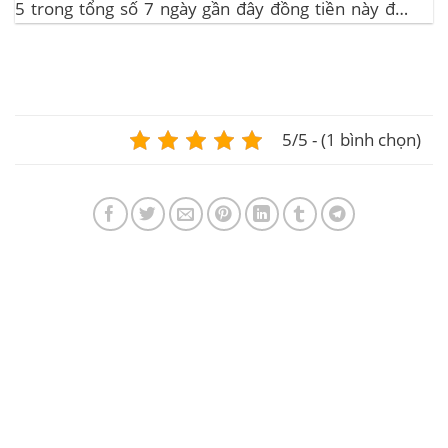
5 trong tổng số 7 ngày gần đây đồng tiền này đều
ghi nhận sự tăng trưởng. – Altcoin cũng đang gặp
phải sự suy giảm vào vào hôm...
5/5 - (1 bình chọn)