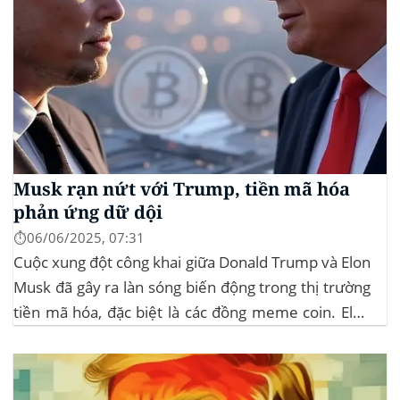
Musk rạn nứt với Trump, tiền mã hóa
phản ứng dữ dội
⏱️06/06/2025, 07:31
Cuộc xung đột công khai giữa Donald Trump và Elon
Musk đã gây ra làn sóng biến động trong thị trường
tiền mã hóa, đặc biệt là các đồng meme coin. Elon
Musk rời khỏi D.O.G.E. (Department of
Government Efficiency) và chỉ trích dự luật “Big
Beautiful Bill” của Trump,...