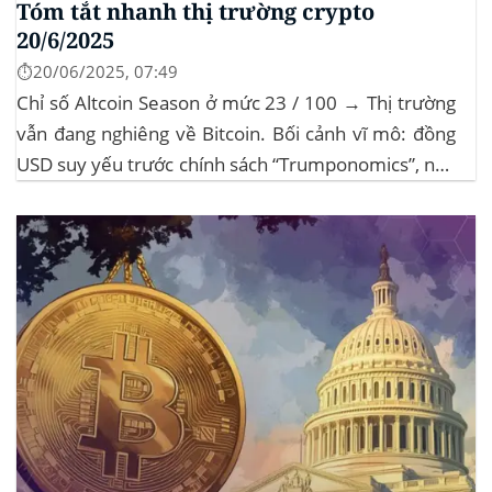
Tóm tắt nhanh thị trường crypto
20/6/2025
⏱️20/06/2025, 07:49
Chỉ số Altcoin Season ở mức 23 / 100 → Thị trường
vẫn đang nghiêng về Bitcoin. Bối cảnh vĩ mô: đồng
USD suy yếu trước chính sách “Trumponomics”, nhà
đầu tư tìm đến vàng và crypto như “nơi trú ẩn” mới.
Sự kiện Chi tiết Hack 100 triệu USD...