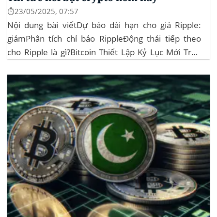
⏱️23/05/2025, 07:57
Nội dung bài viếtDự báo dài hạn cho giá Ripple:
giảmPhân tích chỉ báo RippleĐộng thái tiếp theo
cho Ripple là gì?Bitcoin Thiết Lập Kỷ Lục Mới Trên
110.000 USD Thị trường crypto hôm nay bùng nổ
khi Bitcoin (BTC) lần đầu tiên duy trì trên mức
110.000 USD, đạt...