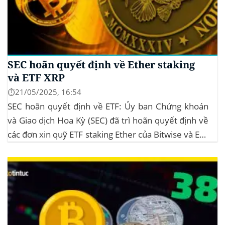
SEC hoãn quyết định về Ether staking
và ETF XRP
⏱️21/05/2025, 16:54
SEC hoãn quyết định về ETF: Ủy ban Chứng khoán
và Giao dịch Hoa Kỳ (SEC) đã trì hoãn quyết định về
các đơn xin quỹ ETF staking Ether của Bitwise và ETF
XRP của Grayscale, dự kiến kéo dài đến tháng
10/2025 để thu thập thêm ý kiến công...