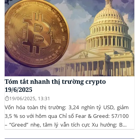
Tóm tắt nhanh thị trường crypto
19/6/2025
⏱️19/06/2025, 13:31
Vốn hóa toàn thị trường: 3,24 nghìn tỷ USD, giảm
3,5 % so với hôm qua Chỉ số Fear & Greed: 57/100
– “Greed” nhẹ, tâm lý vẫn tích cực Xu hướng: BTC
giữ vững 104 k USD sẽ củng cố đà đi ngang-tích lũy,