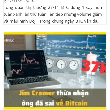
⏱️27/11/2023, 10:44
Tổng quan thị trường 27/11 BTC đóng 1 cây nến
tuần xanh lần thứ tuần liên tiếp nhưng volume giảm
và mẫu hình Doji. Trong khung ngày BTC vẫn đang
sideway trong vùng giá từ $35k đến $38k. Hơn 11
triệu đô Stablecoin bị rút khỏi các sàn giao dịch...