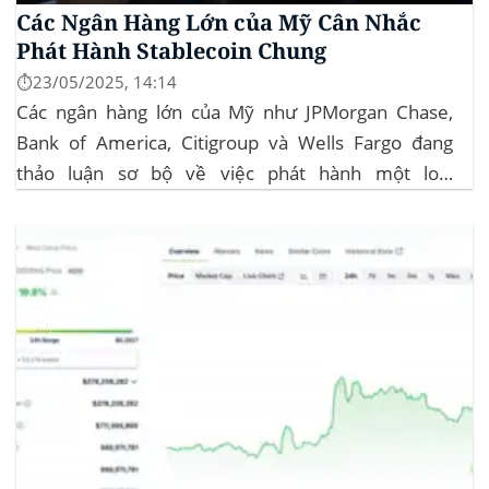
Các Ngân Hàng Lớn của Mỹ Cân Nhắc
Phát Hành Stablecoin Chung
⏱️23/05/2025, 14:14
Các ngân hàng lớn của Mỹ như JPMorgan Chase,
Bank of America, Citigroup và Wells Fargo đang
thảo luận sơ bộ về việc phát hành một loại
stablecoin chung. Động thái này nhằm đối phó với
sự cạnh tranh ngày càng tăng từ ngành công nghiệp
tiền điện tử. Các...