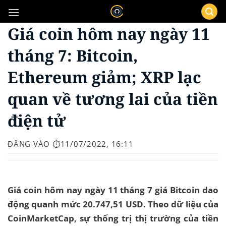
Bỏ
qua
Giá coin hôm nay ngày 11
nội
dung
tháng 7: Bitcoin,
Ethereum giảm; XRP lạc
quan về tương lai của tiền
điện tử
ĐĂNG VÀO
⏱️11/07/2022, 16:11
Giá coin hôm nay ngày 11 tháng 7 giá Bitcoin dao
động quanh mức 20.747,51 USD. Theo dữ liệu của
CoinMarketCap, sự thống trị thị trường của tiền