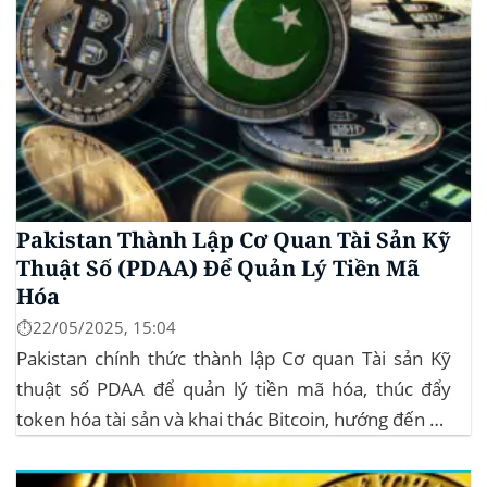
Pakistan Thành Lập Cơ Quan Tài Sản Kỹ
Thuật Số (PDAA) Để Quản Lý Tiền Mã
Hóa
⏱️22/05/2025, 15:04
Pakistan chính thức thành lập Cơ quan Tài sản Kỹ
thuật số PDAA để quản lý tiền mã hóa, thúc đẩy
token hóa tài sản và khai thác Bitcoin, hướng đến hệ
sinh thái crypto bền vững. Cơ quan Quản lý Tiền Mã
Hóa Mới tại Pakistan Chính phủ Pakistan...