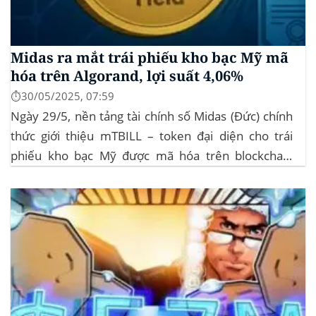
Midas ra mắt trái phiếu kho bạc Mỹ mã
hóa trên Algorand, lợi suất 4,06%
⏱️30/05/2025, 07:59
Ngày 29/5, nền tảng tài chính số Midas (Đức) chính
thức giới thiệu mTBILL – token đại diện cho trái
phiếu kho bạc Mỹ được mã hóa trên blockchain
Algorand, mang lại lợi suất ròng 4,06%/năm mà
không yêu cầu mức đầu tư tối thiểu. mTBILL được
bảo chứng bằng...