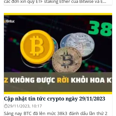
các đơn xin quỹ ETF staking Ether của Bitwise và ETF
XRP của Grayscale, dự kiến kéo dài đến tháng
10/2025 để thu thập thêm ý kiến công...
Cập nhật tin tức crypto ngày 29/11/2023
⏱️29/11/2023, 10:17
Sáng nay BTC đã lên mức 38k3 đánh dấu lần thứ 2