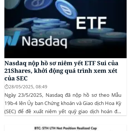
Nasdaq nộp hồ sơ niêm yết ETF Sui của
21Shares, khởi động quá trình xem xét
của SEC
⏱️28/05/2025, 08:49
Ngày 23/5/2025, Nasdaq đã nộp hồ sơ theo Mẫu
19b-4 lên Ủy ban Chứng khoán và Giao dịch Hoa Kỳ
(SEC) để đề xuất niêm yết quỹ giao dịch hoán đổi
(ETF) Sui của 21Shares. Động thái này khởi động quá
trình xem xét chính thức của SEC đối với...