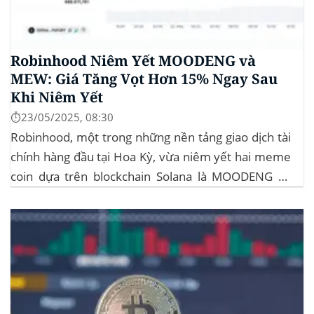
Robinhood Niêm Yết MOODENG và
MEW: Giá Tăng Vọt Hơn 15% Ngay Sau
Khi Niêm Yết
⏱️23/05/2025, 08:30
Robinhood, một trong những nền tảng giao dịch tài
chính hàng đầu tại Hoa Kỳ, vừa niêm yết hai meme
coin dựa trên blockchain Solana là MOODENG và
MEW. Thông tin này đã kích hoạt đợt tăng giá mạnh
mẽ cho cả hai đồng tiền số, với mức tăng hơn...