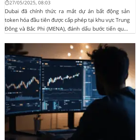
⏱️27/05/2025, 08:03
Dubai đã chính thức ra mắt dự án bất động sản
token hóa đầu tiên được cấp phép tại khu vực Trung
Đông và Bắc Phi (MENA), đánh dấu bước tiến quan
trọng trong việc ứng dụng công nghệ blockchain
vào lĩnh vực bất động sản. Dự án này là...