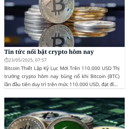
Tin tức nổi bật crypto hôm nay
⏱️23/05/2025, 07:57
Bitcoin Thiết Lập Kỷ Lục Mới Trên 110.000 USD Thị
trường crypto hôm nay bùng nổ khi Bitcoin (BTC)
lần đầu tiên duy trì trên mức 110.000 USD, đạt đỉnh
gần 112.000 USD, tăng hơn 3% trong 24 giờ. Đây là
mức giá cao nhất từ trước đến nay của...