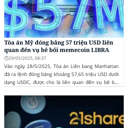
Tòa án Mỹ đóng băng 57 triệu USD liên
quan đến vụ bê bối memecoin LIBRA
⏱️29/05/2025, 08:37
Vào ngày 28/5/2025, Tòa án Liên bang Manhattan
đã ra lệnh đóng băng khoảng 57,65 triệu USD dưới
dạng USDC, được cho là liên quan đến vụ bê bối
memecoin LIBRA. Đây là một phần trong vụ kiện
tập thể do Burwick Law đại diện, cáo buộc các công
ty...