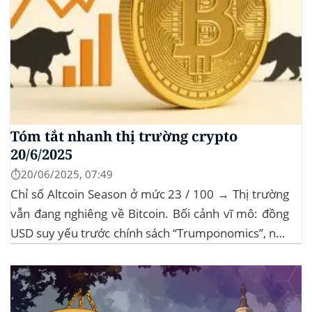
Tóm tắt nhanh thị trường crypto
20/6/2025
⏱️20/06/2025, 07:49
Chỉ số Altcoin Season ở mức 23 / 100 → Thị trường
vẫn đang nghiêng về Bitcoin. Bối cảnh vĩ mô: đồng
USD suy yếu trước chính sách “Trumponomics”, nhà
đầu tư tìm đến vàng và crypto như “nơi trú ẩn” mới.
Sự kiện Chi tiết Hack 100 triệu USD...