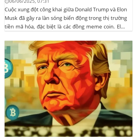
⏱️06/06/2025, 07:31
Cuộc xung đột công khai giữa Donald Trump và Elon
Musk đã gây ra làn sóng biến động trong thị trường
tiền mã hóa, đặc biệt là các đồng meme coin. Elon
Musk rời khỏi D.O.G.E. (Department of
Government Efficiency) và chỉ trích dự luật “Big
Beautiful Bill” của Trump,...