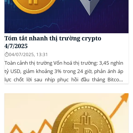
Tóm tắt nhanh thị trường crypto
4/7/2025
⏱️04/07/2025, 13:31
Toàn cảnh thị trường Vốn hoá thị trường: 3,45 nghìn
tỷ USD, giảm khoảng 3% trong 24 giờ, phản ánh áp
lực chốt lời sau nhịp phục hồi đầu tháng‍ Bitcoin
dominance: ở mức 63%, giữ vững vai trò dẫn dắt khi
altcoin điều chỉnh nhẹ. Tin tức nổi bật...