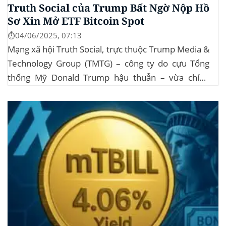
Truth Social của Trump Bất Ngờ Nộp Hồ
Sơ Xin Mở ETF Bitcoin Spot
⏱️04/06/2025, 07:13
Mạng xã hội Truth Social, trực thuộc Trump Media &
Technology Group (TMTG) – công ty do cựu Tổng
thống Mỹ Donald Trump hậu thuẫn – vừa chính
thức đệ trình hồ sơ lên Ủy ban Chứng khoán và Giao
dịch Mỹ (SEC) để xin phê duyệt quỹ ETF Bitcoin...