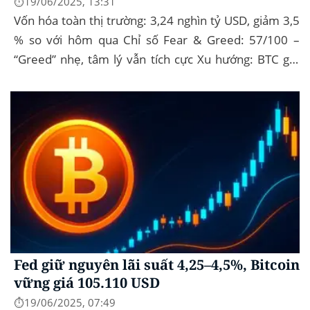
⏱️19/06/2025, 13:31
Vốn hóa toàn thị trường: 3,24 nghìn tỷ USD, giảm 3,5
% so với hôm qua Chỉ số Fear & Greed: 57/100 –
“Greed” nhẹ, tâm lý vẫn tích cực Xu hướng: BTC giữ
vững 104 k USD sẽ...
Fed giữ nguyên lãi suất 4,25–4,5%, Bitcoin
vững giá 105.110 USD
⏱️19/06/2025, 07:49