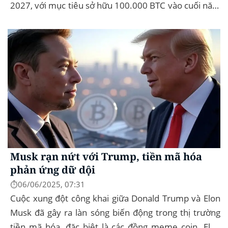
2027, với mục tiêu sở hữu 100.000 BTC vào cuối năm
2026. Để thực hiện kế hoạch này, họ...
Musk rạn nứt với Trump, tiền mã hóa
phản ứng dữ dội
⏱️06/06/2025, 07:31
Cuộc xung đột công khai giữa Donald Trump và Elon
Musk đã gây ra làn sóng biến động trong thị trường
tiền mã hóa, đặc biệt là các đồng meme coin. Elon