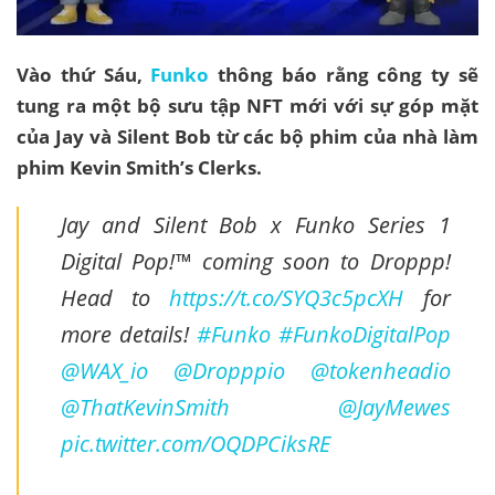
Vào thứ Sáu,
Funko
thông báo rằng công ty sẽ
tung ra một bộ sưu tập NFT mới với sự góp mặt
của Jay và Silent Bob từ các bộ phim của nhà làm
phim Kevin Smith’s Clerks.
Jay and Silent Bob x Funko Series 1
Digital Pop!™ coming soon to Droppp!
Head to
https://t.co/SYQ3c5pcXH
for
more details!
#Funko
#FunkoDigitalPop
@WAX_io
@Dropppio
@tokenheadio
@ThatKevinSmith
@JayMewes
pic.twitter.com/OQDPCiksRE