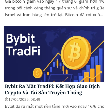
Gía bitcoin giảm vào ngày 17 tháng 6, giảm hơn 4%
trong bối cảnh căng thẳng quân sự và chính trị giữa
Israel và Iran bùng lên trở lại. Bitcoin đã rơi xuống
mức thấp nhất trong ngày là...
Bybit Ra Mắt TradFi: Kết Hợp Giao Dịch
Crypto Và Tài Sản Truyền Thống
⏱️17/06/2025, 08:49
Bybit đã ra mắt một nền tảng mới vào ngày 16/6 cho