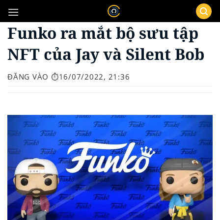
Bỏ
qua
Funko ra mắt bộ sưu tập
nội
dung
NFT của Jay và Silent Bob
ĐĂNG VÀO
⏱️16/07/2022, 21:36