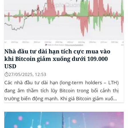
Nhà đầu tư dài hạn tích cực mua vào
khi Bitcoin giảm xuống dưới 109.000
USD
⏱️27/05/2025, 12:53
Các nhà đầu tư dài hạn (long-term holders – LTH)
đang âm thầm tích lũy Bitcoin trong bối cảnh thị
trường biến động mạnh. Khi giá Bitcoin giảm xuống
dưới 109.000 USD, hai đợt thanh lý lớn đã xảy ra,
khiến hơn 185 triệu USD vị thế mua bị xóa...