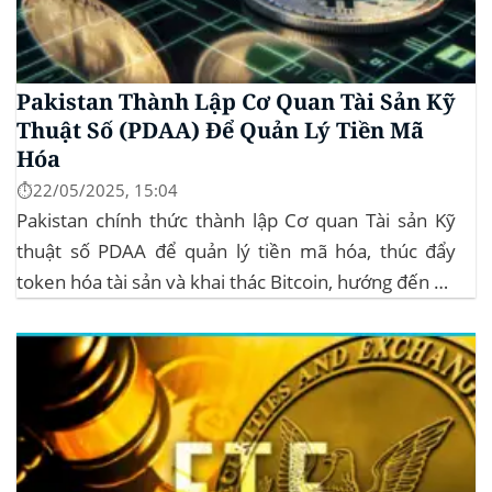
Pakistan Thành Lập Cơ Quan Tài Sản Kỹ
Thuật Số (PDAA) Để Quản Lý Tiền Mã
Hóa
⏱️22/05/2025, 15:04
Pakistan chính thức thành lập Cơ quan Tài sản Kỹ
thuật số PDAA để quản lý tiền mã hóa, thúc đẩy
token hóa tài sản và khai thác Bitcoin, hướng đến hệ
sinh thái crypto bền vững. Cơ quan Quản lý Tiền Mã
Hóa Mới tại Pakistan Chính phủ Pakistan...