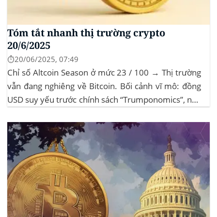
Tóm tắt nhanh thị trường crypto
20/6/2025
⏱️20/06/2025, 07:49
Chỉ số Altcoin Season ở mức 23 / 100 → Thị trường
vẫn đang nghiêng về Bitcoin. Bối cảnh vĩ mô: đồng
USD suy yếu trước chính sách “Trumponomics”, nhà
đầu tư tìm đến vàng và crypto như “nơi trú ẩn” mới.
Sự kiện Chi tiết Hack 100 triệu USD...