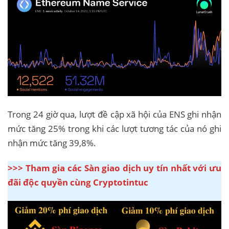
Trong 24 giờ qua, lượt đề cập xã hội của ENS ghi nhận
mức tăng 25% trong khi các lượt tương tác của nó ghi
nhận mức tăng 39,8%.
>>> Tham gia các Sàn giao dịch uy tín nhất với ưu
đãi độc quyền cùng Cryptotintuc