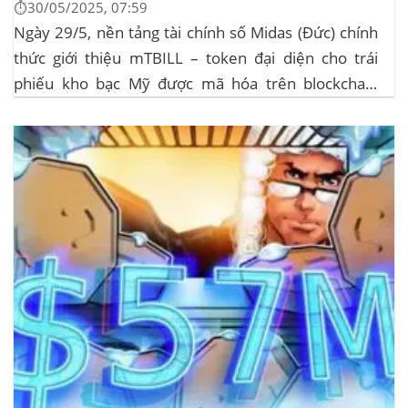
⏱️30/05/2025, 07:59
Ngày 29/5, nền tảng tài chính số Midas (Đức) chính
thức giới thiệu mTBILL – token đại diện cho trái
phiếu kho bạc Mỹ được mã hóa trên blockchain
Algorand, mang lại lợi suất ròng 4,06%/năm mà
không yêu cầu mức đầu tư tối thiểu. mTBILL được
bảo chứng bằng...