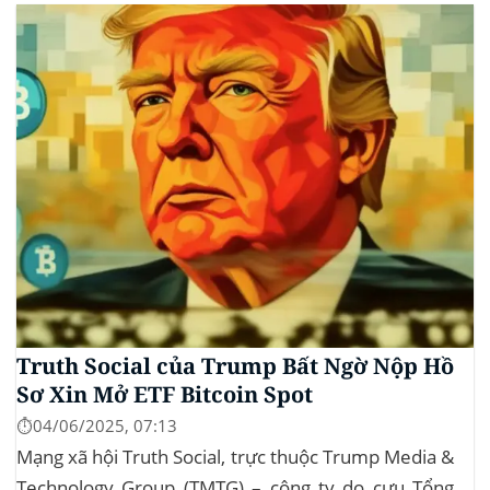
Government Efficiency) và chỉ trích dự luật “Big
Beautiful Bill” của Trump,...
Truth Social của Trump Bất Ngờ Nộp Hồ
Sơ Xin Mở ETF Bitcoin Spot
⏱️04/06/2025, 07:13
Mạng xã hội Truth Social, trực thuộc Trump Media &
Technology Group (TMTG) – công ty do cựu Tổng