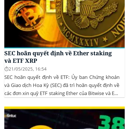
SEC hoãn quyết định về Ether staking
và ETF XRP
⏱️21/05/2025, 16:54
SEC hoãn quyết định về ETF: Ủy ban Chứng khoán
và Giao dịch Hoa Kỳ (SEC) đã trì hoãn quyết định về
các đơn xin quỹ ETF staking Ether của Bitwise và ETF
XRP của Grayscale, dự kiến kéo dài đến tháng
10/2025 để thu thập thêm ý kiến công...