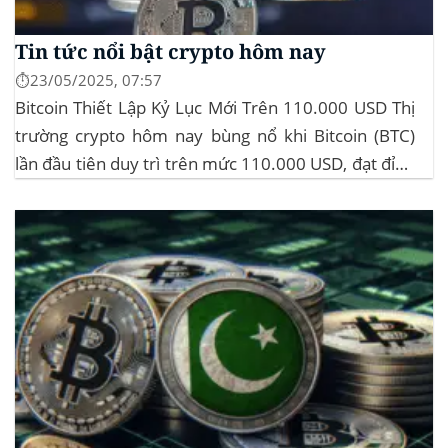
Tin tức nổi bật crypto hôm nay
⏱️23/05/2025, 07:57
Bitcoin Thiết Lập Kỷ Lục Mới Trên 110.000 USD Thị
trường crypto hôm nay bùng nổ khi Bitcoin (BTC)
lần đầu tiên duy trì trên mức 110.000 USD, đạt đỉnh
gần 112.000 USD, tăng hơn 3% trong 24 giờ. Đây là
mức giá cao nhất từ trước đến nay của...