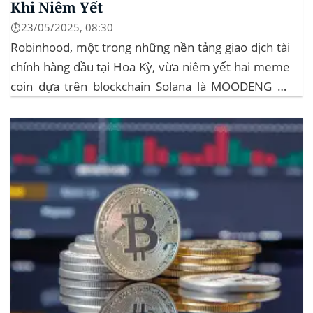
Khi Niêm Yết
⏱️23/05/2025, 08:30
Robinhood, một trong những nền tảng giao dịch tài
chính hàng đầu tại Hoa Kỳ, vừa niêm yết hai meme
coin dựa trên blockchain Solana là MOODENG và
MEW. Thông tin này đã kích hoạt đợt tăng giá mạnh
mẽ cho cả hai đồng tiền số, với mức tăng hơn...