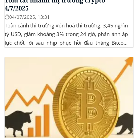
Tóm tắt nhanh thị trường crypto
4/7/2025
⏱️04/07/2025, 13:31
Toàn cảnh thị trường Vốn hoá thị trường: 3,45 nghìn
tỷ USD, giảm khoảng 3% trong 24 giờ, phản ánh áp
lực chốt lời sau nhịp phục hồi đầu tháng‍ Bitcoin
dominance: ở mức 63%, giữ vững vai trò dẫn dắt khi
altcoin điều chỉnh nhẹ. Tin tức nổi bật...