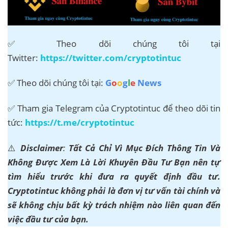
✅ Theo dõi chúng tôi tại
Twitter:
https://twitter.com/cryptotintuc
✅ Theo dõi chúng tôi tại:
G
o
o
g
l
e
News
✅ Tham gia Telegram của Cryptotintuc để theo dõi tin
tức:
https://t.me/cryptotintuc
⚠️
Disclaimer
:
Tất Cả Chỉ Vì Mục Đích Thông Tin Và
Không Được Xem Là Lời Khuyên Đầu Tư Bạn nên tự
tìm hiểu trước khi đưa ra quyết định đầu tư.
Cryptotintuc không phải là đơn vị tư vấn tài chính và
sẽ không chịu bất kỳ trách nhiệm nào liên quan đến
việc đầu tư của bạn.