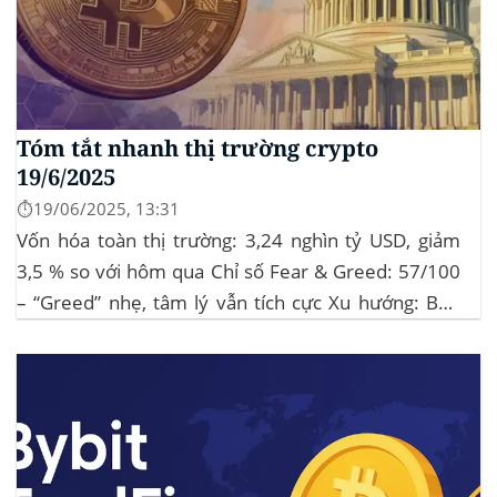
Tóm tắt nhanh thị trường crypto
19/6/2025
⏱️19/06/2025, 13:31
Vốn hóa toàn thị trường: 3,24 nghìn tỷ USD, giảm
3,5 % so với hôm qua Chỉ số Fear & Greed: 57/100
– “Greed” nhẹ, tâm lý vẫn tích cực Xu hướng: BTC
giữ vững 104 k USD sẽ củng cố đà đi ngang-tích lũy,
tạo bàn đạp cho altcoin...