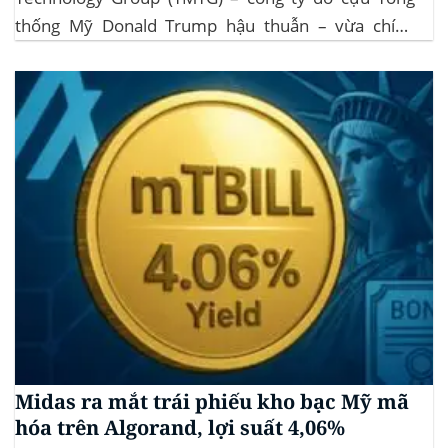
thống Mỹ Donald Trump hậu thuẫn – vừa chính
thức đệ trình hồ sơ lên Ủy ban Chứng khoán và Giao
dịch Mỹ (SEC) để xin phê duyệt quỹ ETF Bitcoin...
Midas ra mắt trái phiếu kho bạc Mỹ mã
hóa trên Algorand, lợi suất 4,06%