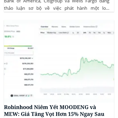
Bank of America, Citigroup và Wells Fargo đang
thảo luận sơ bộ về việc phát hành một loại
stablecoin chung. Động thái này nhằm đối phó với
sự cạnh tranh ngày càng tăng từ ngành công nghiệp
tiền điện tử. Các...
Robinhood Niêm Yết MOODENG và
MEW: Giá Tăng Vọt Hơn 15% Ngay Sau