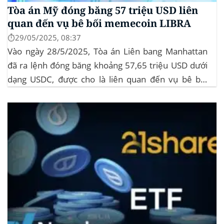
Tòa án Mỹ đóng băng 57 triệu USD liên
quan đến vụ bê bối memecoin LIBRA
⏱️29/05/2025, 08:37
Vào ngày 28/5/2025, Tòa án Liên bang Manhattan
đã ra lệnh đóng băng khoảng 57,65 triệu USD dưới
dạng USDC, được cho là liên quan đến vụ bê bối
memecoin LIBRA. Đây là một phần trong vụ kiện
tập thể do Burwick Law đại diện, cáo buộc các công
ty...