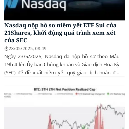
Nasdaq nộp hồ sơ niêm yết ETF Sui của
21Shares, khởi động quá trình xem xét
của SEC
⏱️28/05/2025, 08:49
Ngày 23/5/2025, Nasdaq đã nộp hồ sơ theo Mẫu
19b-4 lên Ủy ban Chứng khoán và Giao dịch Hoa Kỳ
(SEC) để đề xuất niêm yết quỹ giao dịch hoán đổi
(ETF) Sui của 21Shares. Động thái này khởi động quá
trình xem xét chính thức của SEC đối với...