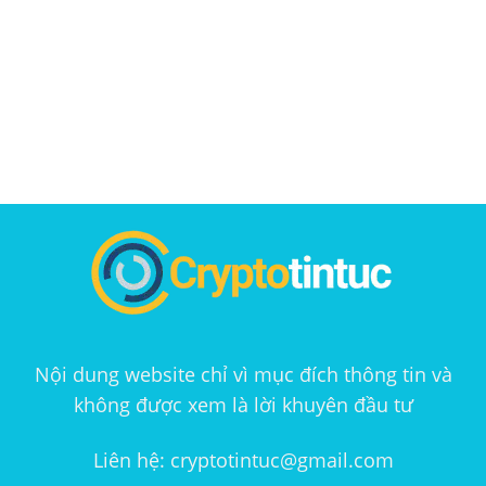
Nội dung website chỉ vì mục đích thông tin và
không được xem là lời khuyên đầu tư
Liên hệ: cryptotintuc@gmail.com