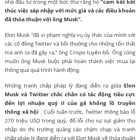
nhà đầu tư trong một bức thư rằng họ
“cam kết kết
thúc việc sáp nhập với mức giá và các điều khoản
đã thỏa thuận với ông Musk”.
Elon Musk “đã vi phạm nghĩa vụ ủy thác của mình với
các cổ đông Twitter và bồi thường cho những tổn thất
mà anh ta đã gây ra,” ông Crispo tuyên bố. Ông cũng
muốn ông Musk buộc phải hoàn thành việc mua lại
thông qua quá trình hành động.
Những tranh chấp pháp lý đang diễn ra giữa
Elon
Musk và Twitter chắc chắn có tác động tiêu cực
đến lợi nhuận quý II của gã khổng lồ truyền
thông xã hội
. Cuối tuần trước, Twitter thông báo lỗ
270 triệu USD trong quý, đổ lỗi cho sự sụt giảm thu
nhập do thị trường quảng cáo chậm chạp và tranh
chấp pháp lý đang diễn ra với Elon Musk về thỏa thuận