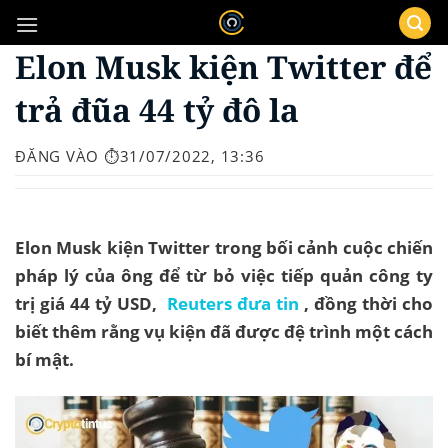
Bỏ
qua
Elon Musk kiện Twitter để
nội
dung
trả đũa 44 tỷ đô la
ĐĂNG VÀO
⏱️31/07/2022, 13:36
Elon Musk kiện Twitter trong bối cảnh cuộc chiến
pháp lý của ông để từ bỏ việc tiếp quản công ty
trị giá 44 tỷ USD,
Reuters đưa tin
, đồng thời cho
biết thêm rằng vụ kiện đã được đệ trình một cách
bí mật.