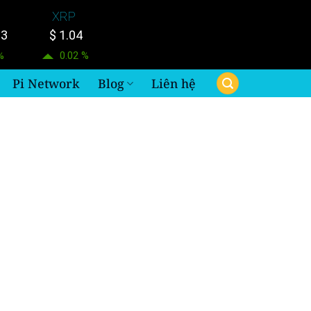
XRP
33
$ 1.04
%
0.02 %
Pi Network
Blog
Liên hệ