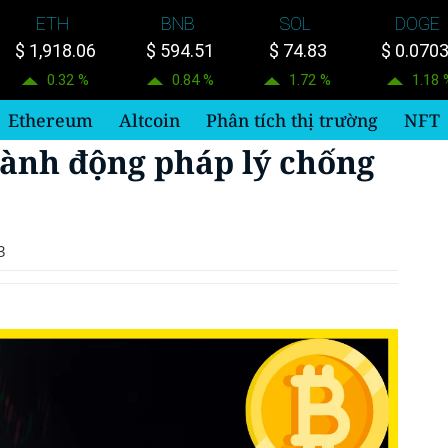
ETH
BNB
SOL
DOGE
$ 1,918.06
$ 594.51
$ 74.83
$ 0.070
0.32 %
0.84 %
1.72 %
1.18 
Ethereum
Altcoin
Phân tích thị trường
NFT
ành động pháp lý chống
3