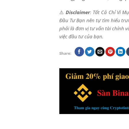
⚠️
Disclaimer
: Tất Cả Chỉ Vì 
Đầu Tư Bạn nên tự tìm hiểu trư
phải là đơn vị tư vấn tài chính 
việc đầu tư của bạn.
Share: