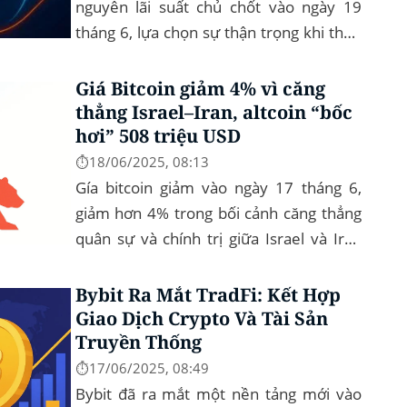
nguyên lãi suất chủ chốt vào ngày 19
tháng 6, lựa chọn sự thận trọng khi theo
dõi lạm phát dai dẳng và những bất ổn
toàn cầu. Bitcoin (BTC) hầu...
Giá Bitcoin giảm 4% vì căng
thẳng Israel–Iran, altcoin “bốc
hơi” 508 triệu USD
⏱️18/06/2025, 08:13
Gía bitcoin giảm vào ngày 17 tháng 6,
giảm hơn 4% trong bối cảnh căng thẳng
quân sự và chính trị giữa Israel và Iran
bùng lên trở lại. Bitcoin đã rơi xuống
mức thấp nhất trong ngày là...
Bybit Ra Mắt TradFi: Kết Hợp
Giao Dịch Crypto Và Tài Sản
Truyền Thống
⏱️17/06/2025, 08:49
Bybit đã ra mắt một nền tảng mới vào