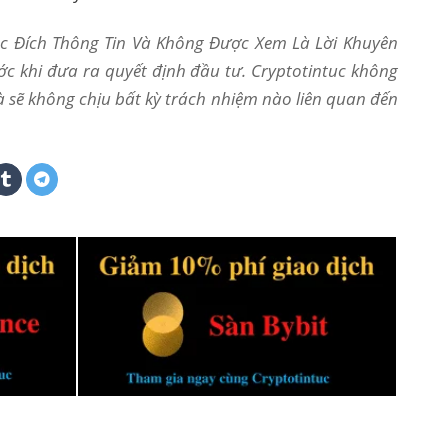
Mục Đích Thông Tin Và Không Được Xem Là Lời Khuyên
ớc khi đưa ra quyết định đầu tư. Cryptotintuc không
và sẽ không chịu bất kỳ trách nhiệm nào liên quan đến