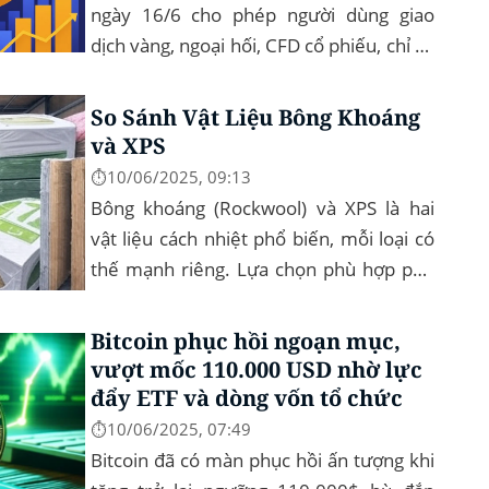
ngày 16/6 cho phép người dùng giao
dịch vàng, ngoại hối, CFD cổ phiếu, chỉ số
toàn cầu và hàng hóa trực tiếp trên ứng
dụng của mình – đây...
So Sánh Vật Liệu Bông Khoáng
và XPS
⏱️10/06/2025, 09:13
Bông khoáng (Rockwool) và XPS là hai
vật liệu cách nhiệt phổ biến, mỗi loại có
thế mạnh riêng. Lựa chọn phù hợp phụ
thuộc vào yêu cầu cụ thể của công trình,
như chống cháy, cách âm, hay...
Bitcoin phục hồi ngoạn mục,
vượt mốc 110.000 USD nhờ lực
đẩy ETF và dòng vốn tổ chức
⏱️10/06/2025, 07:49
Bitcoin đã có màn phục hồi ấn tượng khi