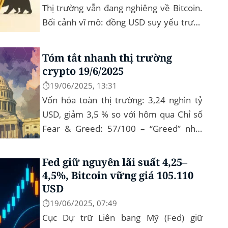
Thị trường vẫn đang nghiêng về Bitcoin.
Bối cảnh vĩ mô: đồng USD suy yếu trước
chính sách “Trumponomics”, nhà đầu tư
tìm đến vàng và crypto như “nơi...
Tóm tắt nhanh thị trường
crypto 19/6/2025
⏱️19/06/2025, 13:31
Vốn hóa toàn thị trường: 3,24 nghìn tỷ
USD, giảm 3,5 % so với hôm qua Chỉ số
Fear & Greed: 57/100 – “Greed” nhẹ,
tâm lý vẫn tích cực Xu hướng: BTC giữ
vững 104 k USD sẽ...
Fed giữ nguyên lãi suất 4,25–
4,5%, Bitcoin vững giá 105.110
USD
⏱️19/06/2025, 07:49
Cục Dự trữ Liên bang Mỹ (Fed) giữ