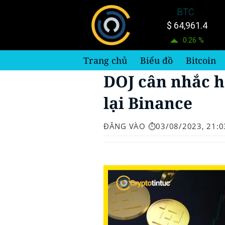
Bỏ
BTC
qua
$ 64,961.4
nội
0.26 %
dung
Trang chủ
Biểu đồ
Bitcoin
DOJ cân nhắc h
lại Binance
ĐĂNG VÀO
⏱️03/08/2023, 21:0