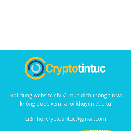
Nội dung website chỉ vì mục đích thông tin và
không được xem là lời khuyên đầu tư
Liên hệ: cryptotintuc@gmail.com