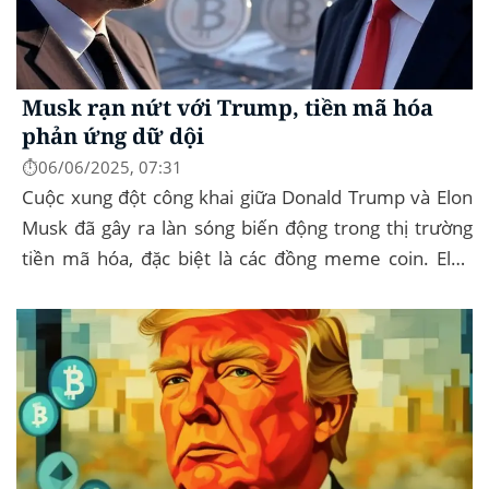
Musk rạn nứt với Trump, tiền mã hóa
phản ứng dữ dội
⏱️06/06/2025, 07:31
Cuộc xung đột công khai giữa Donald Trump và Elon
Musk đã gây ra làn sóng biến động trong thị trường
tiền mã hóa, đặc biệt là các đồng meme coin. Elon
Musk rời khỏi D.O.G.E. (Department of
Government...