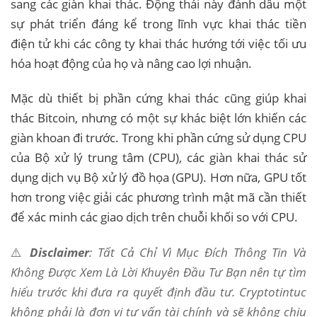
sang các giàn khai thác. Động thái này đánh dấu một
sự phát triển đáng kể trong lĩnh vực khai thác tiền
điện tử khi các công ty khai thác hướng tới việc tối ưu
hóa hoạt động của họ và nâng cao lợi nhuận.
Mặc dù thiết bị phần cứng khai thác cũng giúp khai
thác Bitcoin, nhưng có một sự khác biệt lớn khiến các
giàn khoan đi trước. Trong khi phần cứng sử dụng CPU
của Bộ xử lý trung tâm (CPU), các giàn khai thác sử
dụng dịch vụ Bộ xử lý đồ họa (GPU). Hơn nữa, GPU tốt
hơn trong việc giải các phương trình mật mã cần thiết
để xác minh các giao dịch trên chuỗi khối so với CPU.
⚠️
Disclaimer
: Tất Cả Chỉ Vì Mục Đích Thông Tin Và
Không Được Xem Là Lời Khuyên Đầu Tư Bạn nên tự tìm
hiểu trước khi đưa ra quyết định đầu tư. Cryptotintuc
không phải là đơn vị tư vấn tài chính và sẽ không chịu