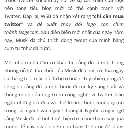
trước Twitter khi anh ấy hỏi về sự cần thiết của một
nền tảng tiểu blog mới có thể cạnh tranh với
Twitter. Đáp lại, WSB đã nhận xét rằng “
chỉ cần mua
twitter
” và
đề xuất thay đổi logo con chim
thành Dogecoin
. Sau diễn biến mới nhất của ngày hôm
nay, Musk đã chú thích dòng tweet của mình bằng
cụm từ “như đã hứa”.
Một nhóm nhà đầu cơ khác tin rằng đó là một trong
những nỗ lực tàn khốc của Musk để chơi trò đùa ngày
cá tháng tư – mặc dù đã bị trì hoãn. Tuy nhiên, ít người
cũng tin rằng đó là một bước đi cực kỳ sáng suốt và
thông minh của ông trùm công nghệ, vì Twitter tràn
ngập những trò đùa và chơi khăm thuộc mọi quy mô
trong các ngành vào ngày 1 tháng 4. Người ta nghi ngờ
rằng Musk đã cố tình thực hiện trò chơi khăm này quá
muộn để gây ngạc nhiên cho hàng triệu người dùng