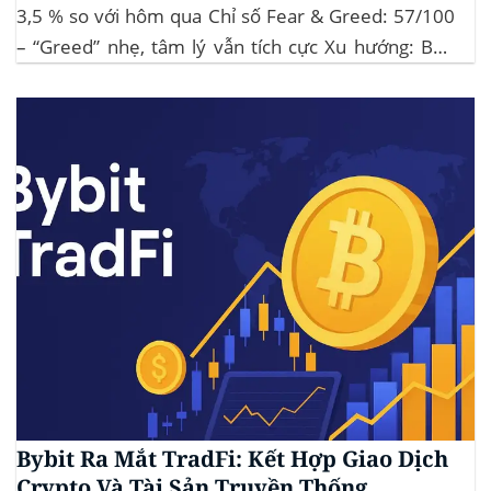
3,5 % so với hôm qua Chỉ số Fear & Greed: 57/100
– “Greed” nhẹ, tâm lý vẫn tích cực Xu hướng: BTC
giữ vững 104 k USD sẽ củng cố đà đi ngang-tích lũy,
tạo bàn đạp cho altcoin...
Bybit Ra Mắt TradFi: Kết Hợp Giao Dịch
Crypto Và Tài Sản Truyền Thống