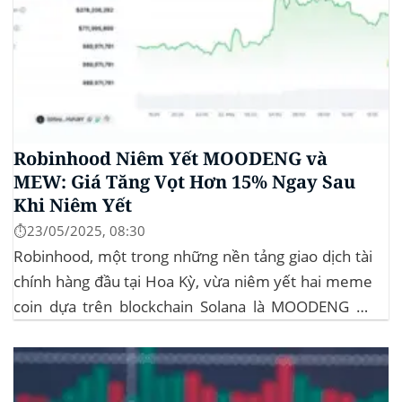
Robinhood Niêm Yết MOODENG và
MEW: Giá Tăng Vọt Hơn 15% Ngay Sau
Khi Niêm Yết
⏱️23/05/2025, 08:30
Robinhood, một trong những nền tảng giao dịch tài
chính hàng đầu tại Hoa Kỳ, vừa niêm yết hai meme
coin dựa trên blockchain Solana là MOODENG và
MEW. Thông tin này đã kích hoạt đợt tăng giá mạnh
mẽ cho cả hai đồng tiền số, với mức tăng hơn...