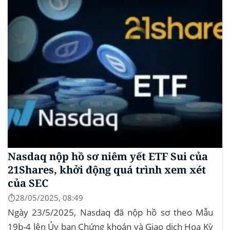
ty...
Nasdaq nộp hồ sơ niêm yết ETF Sui của
21Shares, khởi động quá trình xem xét
của SEC
⏱️28/05/2025, 08:49
Ngày 23/5/2025, Nasdaq đã nộp hồ sơ theo Mẫu
19b-4 lên Ủy ban Chứng khoán và Giao dịch Hoa Kỳ