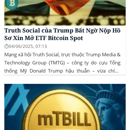
Truth Social của Trump Bất Ngờ Nộp Hồ
Sơ Xin Mở ETF Bitcoin Spot
⏱️04/06/2025, 07:13
Mạng xã hội Truth Social, trực thuộc Trump Media &
Technology Group (TMTG) – công ty do cựu Tổng
thống Mỹ Donald Trump hậu thuẫn – vừa chính
thức đệ trình hồ sơ lên Ủy ban Chứng khoán và Giao
dịch Mỹ (SEC) để xin phê duyệt quỹ ETF Bitcoin...