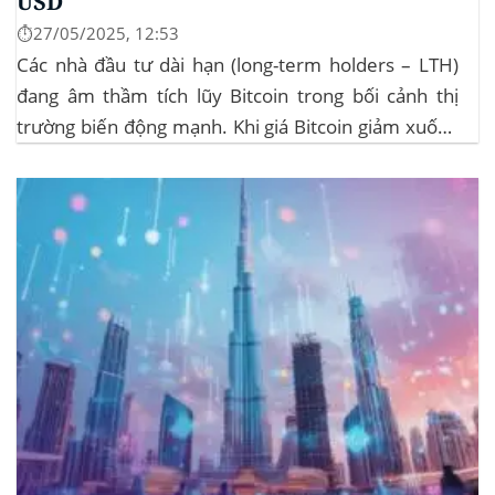
USD
⏱️27/05/2025, 12:53
Các nhà đầu tư dài hạn (long-term holders – LTH)
đang âm thầm tích lũy Bitcoin trong bối cảnh thị
trường biến động mạnh. Khi giá Bitcoin giảm xuống
dưới 109.000 USD, hai đợt thanh lý lớn đã xảy ra,
khiến hơn 185 triệu USD vị thế mua bị xóa...