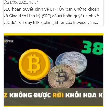
⏱️21/05/2025, 16:54
SEC hoãn quyết định về ETF: Ủy ban Chứng khoán
và Giao dịch Hoa Kỳ (SEC) đã trì hoãn quyết định về
các đơn xin quỹ ETF staking Ether của Bitwise và ETF
XRP của Grayscale, dự kiến kéo dài đến tháng
10/2025 để thu thập thêm ý kiến công...