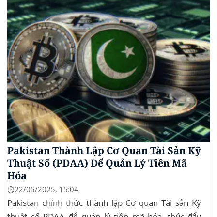
Pakistan Thành Lập Cơ Quan Tài Sản Kỹ
Thuật Số (PDAA) Để Quản Lý Tiền Mã
Hóa
⏱️22/05/2025, 15:04
Pakistan chính thức thành lập Cơ quan Tài sản Kỹ
thuật số PDAA để quản lý tiền mã hóa, thúc đẩy