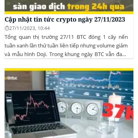
Cập nhật tin tức crypto ngày 27/11/2023
⏱️27/11/2023, 10:44
Tổng quan thị trường 27/11 BTC đóng 1 cây nến
tuần xanh lần thứ tuần liên tiếp nhưng volume giảm
và mẫu hình Doji. Trong khung ngày BTC vẫn đang
sideway trong vùng giá từ $35k đến $38k. Hơn 11
triệu đô Stablecoin bị rút khỏi các sàn giao dịch...