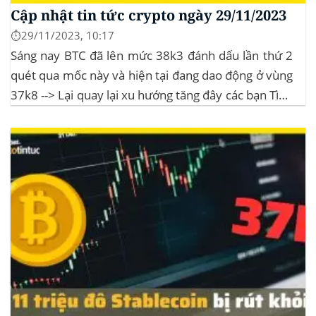
Cập nhật tin tức crypto ngày 29/11/2023
⏱️29/11/2023, 10:17
Sáng nay BTC đã lên mức 38k3 đánh dấu lần thứ 2
quét qua mốc này và hiện tại đang dao động ở vùng
37k8 --> Lại quay lại xu hướng tăng đây các bạn Tình
hình thị trường Lịch sử Bitcoin Halving Khi việc giảm
một nửa Bitcoin làm...