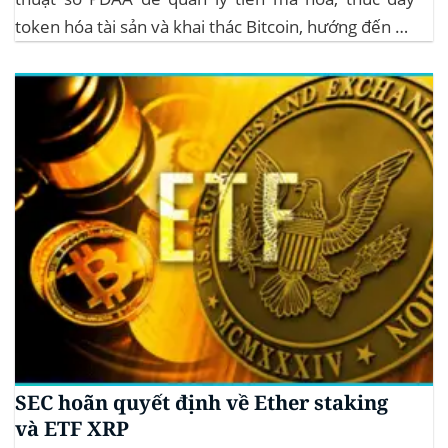
token hóa tài sản và khai thác Bitcoin, hướng đến hệ
sinh thái crypto bền vững. Cơ quan Quản lý Tiền Mã
Hóa Mới tại Pakistan Chính phủ Pakistan...
SEC hoãn quyết định về Ether staking
và ETF XRP