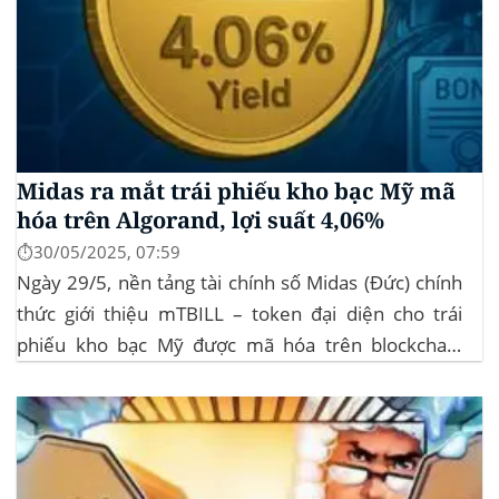
Midas ra mắt trái phiếu kho bạc Mỹ mã
hóa trên Algorand, lợi suất 4,06%
⏱️30/05/2025, 07:59
Ngày 29/5, nền tảng tài chính số Midas (Đức) chính
thức giới thiệu mTBILL – token đại diện cho trái
phiếu kho bạc Mỹ được mã hóa trên blockchain
Algorand, mang lại lợi suất ròng 4,06%/năm mà
không yêu cầu mức đầu tư tối thiểu. mTBILL được
bảo chứng bằng...