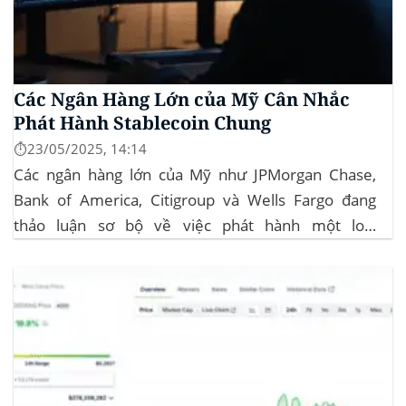
Các Ngân Hàng Lớn của Mỹ Cân Nhắc
Phát Hành Stablecoin Chung
⏱️23/05/2025, 14:14
Các ngân hàng lớn của Mỹ như JPMorgan Chase,
Bank of America, Citigroup và Wells Fargo đang
thảo luận sơ bộ về việc phát hành một loại
stablecoin chung. Động thái này nhằm đối phó với
sự cạnh tranh ngày càng tăng từ ngành công nghiệp
tiền điện tử. Các...