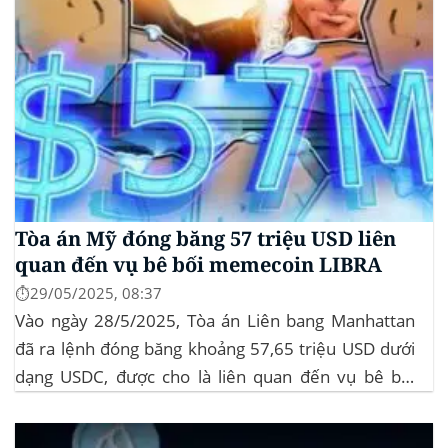
Tòa án Mỹ đóng băng 57 triệu USD liên
quan đến vụ bê bối memecoin LIBRA
⏱️29/05/2025, 08:37
Vào ngày 28/5/2025, Tòa án Liên bang Manhattan
đã ra lệnh đóng băng khoảng 57,65 triệu USD dưới
dạng USDC, được cho là liên quan đến vụ bê bối
memecoin LIBRA. Đây là một phần trong vụ kiện
tập thể do Burwick Law đại diện, cáo buộc các công