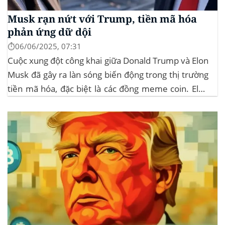
Musk rạn nứt với Trump, tiền mã hóa
phản ứng dữ dội
⏱️06/06/2025, 07:31
Cuộc xung đột công khai giữa Donald Trump và Elon
Musk đã gây ra làn sóng biến động trong thị trường
tiền mã hóa, đặc biệt là các đồng meme coin. Elon
Musk rời khỏi D.O.G.E. (Department of
Government Efficiency) và chỉ trích dự luật “Big
Beautiful Bill” của Trump,...