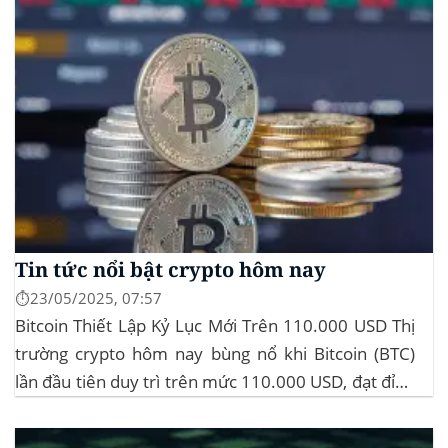
Tin tức nổi bật crypto hôm nay
⏱️23/05/2025, 07:57
Bitcoin Thiết Lập Kỷ Lục Mới Trên 110.000 USD Thị
trường crypto hôm nay bùng nổ khi Bitcoin (BTC)
lần đầu tiên duy trì trên mức 110.000 USD, đạt đỉnh
gần 112.000 USD, tăng hơn 3% trong 24 giờ. Đây là
mức giá cao nhất từ trước đến nay của...