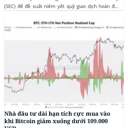
(SEC) để đề xuất niêm yết quỹ giao dịch hoán đổi
(ETF) Sui của 21Shares. Động thái này khởi động quá
trình xem xét chính thức của SEC đối với...
Nhà đầu tư dài hạn tích cực mua vào
khi Bitcoin giảm xuống dưới 109.000