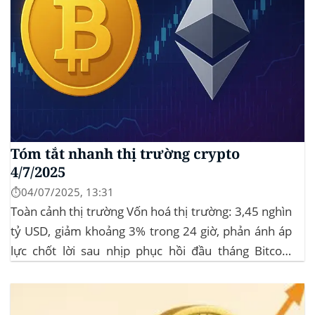
Tóm tắt nhanh thị trường crypto
4/7/2025
⏱️04/07/2025, 13:31
Toàn cảnh thị trường Vốn hoá thị trường: 3,45 nghìn
tỷ USD, giảm khoảng 3% trong 24 giờ, phản ánh áp
lực chốt lời sau nhịp phục hồi đầu tháng‍ Bitcoin
dominance: ở mức 63%, giữ vững vai trò dẫn dắt khi
altcoin điều chỉnh nhẹ. Tin tức nổi bật...