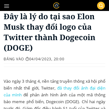
Bỏ
qua
Đây là lý do tại sao Elon
nội
dung
Musk thay đổi logo của
Twitter thành Dogecoin
(DOGE)
ĐĂNG VÀO
⏱️04/04/2023, 20:00
Vào ngày 3 tháng 4, nền tảng truyền thông xã hội phổ
biến nhất thế giới, Twitter,
đã thay đổi ảnh đại diện
của mình
để phản ánh hình ảnh của một mã thông
báo meme phổ biến, Dogecoin (DOGE). Chỉ hai ngày
trước đó, Giám đốc điều hành 51 tuổi của Twitter và