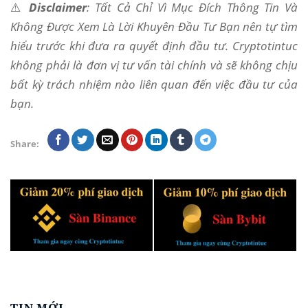
⚠️
Disclaimer
: Tất Cả Chỉ Vì Mục Đích Thông Tin Và
Không Được Xem Là Lời Khuyên Đầu Tư Bạn nên tự tìm
hiểu trước khi đưa ra quyết định đầu tư. Cryptotintuc
không phải là đơn vị tư vấn tài chính và sẽ không chịu
bất kỳ trách nhiệm nào liên quan đến việc đầu tư của
bạn.
Share:
TIN MỚI