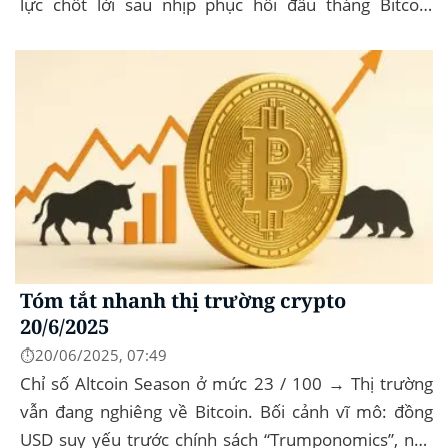
lực chốt lời sau nhịp phục hồi đầu tháng‍ Bitcoin
dominance: ở mức 63%, giữ vững vai trò...
Tóm tắt nhanh thị trường crypto
20/6/2025
⏱️20/06/2025, 07:49
Chỉ số Altcoin Season ở mức 23 / 100 → Thị trường
vẫn đang nghiêng về Bitcoin. Bối cảnh vĩ mô: đồng
USD suy yếu trước chính sách “Trumponomics”, nhà