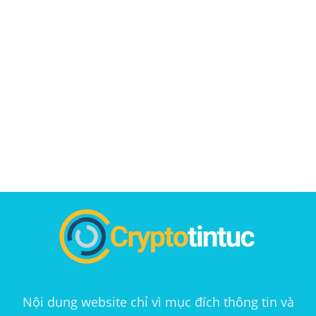
Nội dung website chỉ vì mục đích thông tin và