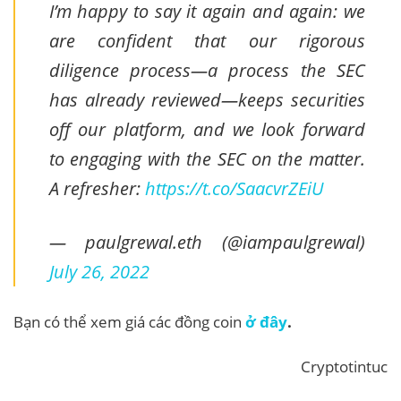
I’m happy to say it again and again: we
are confident that our rigorous
diligence process—a process the SEC
has already reviewed—keeps securities
off our platform, and we look forward
to engaging with the SEC on the matter.
A refresher:
https://t.co/SaacvrZEiU
— paulgrewal.eth (@iampaulgrewal)
July 26, 2022
Bạn có thể xem giá các đồng coin
ở đây
.
Cryptotintuc