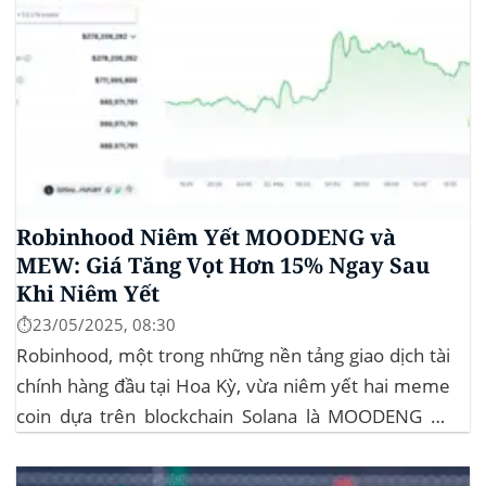
Robinhood Niêm Yết MOODENG và
MEW: Giá Tăng Vọt Hơn 15% Ngay Sau
Khi Niêm Yết
⏱️23/05/2025, 08:30
Robinhood, một trong những nền tảng giao dịch tài
chính hàng đầu tại Hoa Kỳ, vừa niêm yết hai meme
coin dựa trên blockchain Solana là MOODENG và
MEW. Thông tin này đã kích hoạt đợt tăng giá mạnh
mẽ cho cả hai đồng tiền số, với mức tăng hơn...