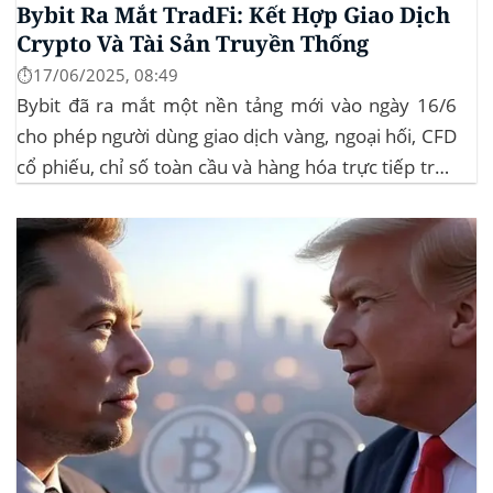
Bybit Ra Mắt TradFi: Kết Hợp Giao Dịch
Crypto Và Tài Sản Truyền Thống
⏱️17/06/2025, 08:49
Bybit đã ra mắt một nền tảng mới vào ngày 16/6
cho phép người dùng giao dịch vàng, ngoại hối, CFD
cổ phiếu, chỉ số toàn cầu và hàng hóa trực tiếp trên
ứng dụng của mình – đây là lần đầu tiên một sàn
giao dịch tiền mã hóa...