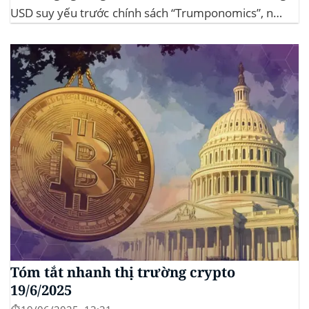
USD suy yếu trước chính sách “Trumponomics”, nhà
đầu tư tìm đến vàng và crypto như “nơi trú ẩn” mới.
Sự kiện Chi tiết Hack 100 triệu USD...
Tóm tắt nhanh thị trường crypto
19/6/2025