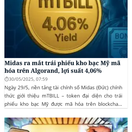
Midas ra mắt trái phiếu kho bạc Mỹ mã
hóa trên Algorand, lợi suất 4,06%
⏱️30/05/2025, 07:59
Ngày 29/5, nền tảng tài chính số Midas (Đức) chính
thức giới thiệu mTBILL – token đại diện cho trái
phiếu kho bạc Mỹ được mã hóa trên blockchain
Algorand, mang lại lợi suất ròng 4,06%/năm mà
không yêu cầu mức đầu tư tối thiểu. mTBILL được
bảo chứng bằng...