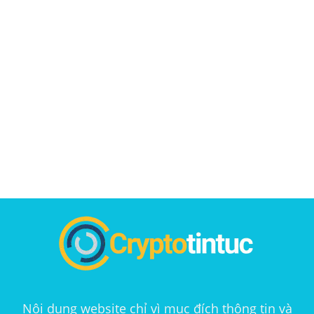
Nội dung website chỉ vì mục đích thông tin và