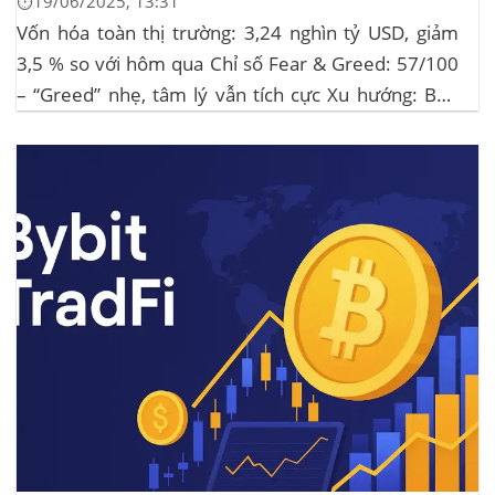
⏱️19/06/2025, 13:31
Vốn hóa toàn thị trường: 3,24 nghìn tỷ USD, giảm
3,5 % so với hôm qua Chỉ số Fear & Greed: 57/100
– “Greed” nhẹ, tâm lý vẫn tích cực Xu hướng: BTC
giữ vững 104 k USD sẽ củng cố đà đi ngang-tích lũy,
tạo bàn đạp cho altcoin...