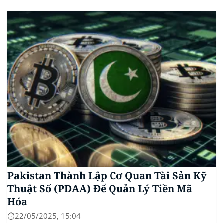
gần 112.000 USD, tăng hơn 3% trong 24 giờ. Đây là
mức giá cao nhất từ trước đến nay của...
Pakistan Thành Lập Cơ Quan Tài Sản Kỹ
Thuật Số (PDAA) Để Quản Lý Tiền Mã
Hóa
⏱️22/05/2025, 15:04