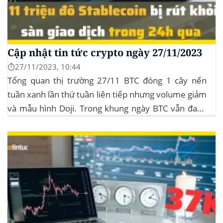
Cập nhật tin tức crypto ngày 27/11/2023
⏱️27/11/2023, 10:44
Tổng quan thị trường 27/11 BTC đóng 1 cây nến
tuần xanh lần thứ tuần liên tiếp nhưng volume giảm
và mẫu hình Doji. Trong khung ngày BTC vẫn đang
sideway trong vùng giá từ $35k đến $38k. Hơn 11
triệu đô Stablecoin bị rút khỏi các sàn giao dịch...