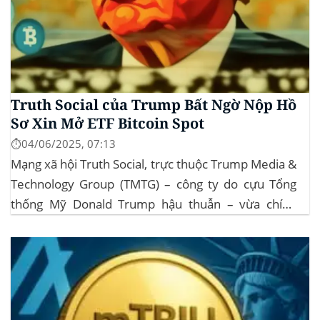
Truth Social của Trump Bất Ngờ Nộp Hồ
Sơ Xin Mở ETF Bitcoin Spot
⏱️04/06/2025, 07:13
Mạng xã hội Truth Social, trực thuộc Trump Media &
Technology Group (TMTG) – công ty do cựu Tổng
thống Mỹ Donald Trump hậu thuẫn – vừa chính
thức đệ trình hồ sơ lên Ủy ban Chứng khoán và Giao
dịch Mỹ (SEC) để xin phê duyệt quỹ ETF Bitcoin...