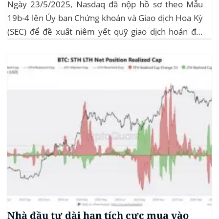
Ngày 23/5/2025, Nasdaq đã nộp hồ sơ theo Mẫu
19b-4 lên Ủy ban Chứng khoán và Giao dịch Hoa Kỳ
(SEC) để đề xuất niêm yết quỹ giao dịch hoán đổi
(ETF) Sui của 21Shares. Động thái này khởi động quá
trình xem xét chính thức của SEC đối với...
Nhà đầu tư dài hạn tích cực mua vào