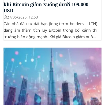
khi Bitcoin giảm xuống dưới 109.000
USD
⏱️27/05/2025, 12:53
Các nhà đầu tư dài hạn (long-term holders – LTH)
đang âm thầm tích lũy Bitcoin trong bối cảnh thị
trường biến động mạnh. Khi giá Bitcoin giảm xuống
dưới 109.000 USD, hai đợt thanh lý lớn đã xảy ra,
khiến hơn 185 triệu USD vị thế mua bị xóa...