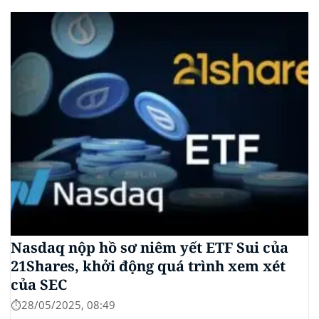
tập thể do Burwick Law đại diện, cáo buộc các công
ty...
Nasdaq nộp hồ sơ niêm yết ETF Sui của
21Shares, khởi động quá trình xem xét
của SEC
⏱️28/05/2025, 08:49