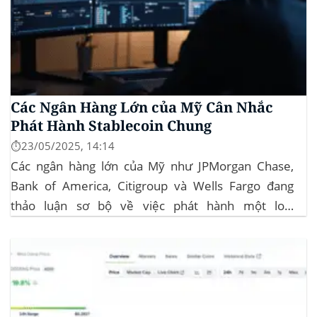
Các Ngân Hàng Lớn của Mỹ Cân Nhắc
Phát Hành Stablecoin Chung
⏱️23/05/2025, 14:14
Các ngân hàng lớn của Mỹ như JPMorgan Chase,
Bank of America, Citigroup và Wells Fargo đang
thảo luận sơ bộ về việc phát hành một loại
stablecoin chung. Động thái này nhằm đối phó với
sự cạnh tranh ngày càng tăng từ ngành công nghiệp
tiền điện tử. Các...