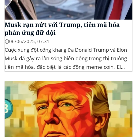
Musk rạn nứt với Trump, tiền mã hóa
phản ứng dữ dội
⏱️06/06/2025, 07:31
Cuộc xung đột công khai giữa Donald Trump và Elon
Musk đã gây ra làn sóng biến động trong thị trường
tiền mã hóa, đặc biệt là các đồng meme coin. Elon
Musk rời khỏi D.O.G.E. (Department of
Government Efficiency) và chỉ trích dự luật “Big
Beautiful Bill” của Trump,...