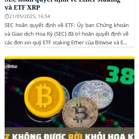
và ETF XRP
⏱️21/05/2025, 16:54
SEC hoãn quyết định về ETF: Ủy ban Chứng khoán
và Giao dịch Hoa Kỳ (SEC) đã trì hoãn quyết định về
các đơn xin quỹ ETF staking Ether của Bitwise và ETF
XRP của Grayscale, dự kiến kéo dài đến tháng
10/2025 để thu thập thêm ý kiến công...