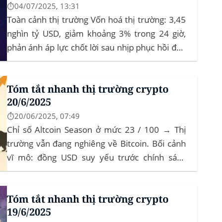
⏱️04/07/2025, 13:31
Toàn cảnh thị trường Vốn hoá thị trường: 3,45
nghìn tỷ USD, giảm khoảng 3% trong 24 giờ,
phản ánh áp lực chốt lời sau nhịp phục hồi đầu
tháng‍ Bitcoin dominance: ở mức 63%, giữ
vững vai trò dẫn dắt khi altcoin điều chỉnh nhẹ.
Tóm tắt nhanh thị trường crypto
Tin tức nổi bật...
20/6/2025
⏱️20/06/2025, 07:49
Chỉ số Altcoin Season ở mức 23 / 100 → Thị
trường vẫn đang nghiêng về Bitcoin. Bối cảnh
vĩ mô: đồng USD suy yếu trước chính sách
“Trumponomics”, nhà đầu tư tìm đến vàng và
crypto như “nơi trú ẩn” mới. Sự kiện Chi tiết
Tóm tắt nhanh thị trường crypto
Hack 100 triệu USD...
19/6/2025