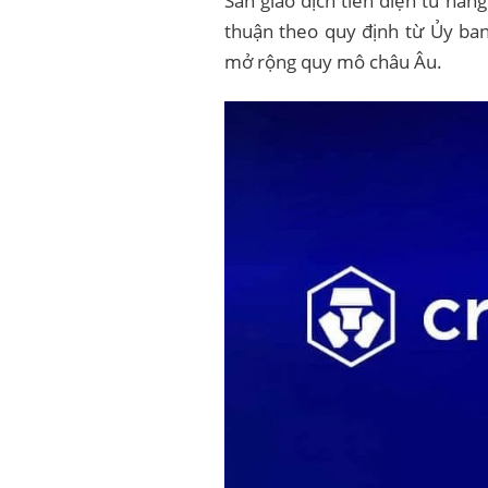
Sàn giao dịch tiền điện tử hà
thuận theo quy định từ Ủy ban
mở rộng quy mô châu Âu.