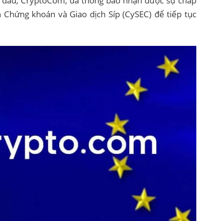
ng đầu, CryptoCom, đã thông báo nhận được sự chấp
 Chứng khoán và Giao dịch Síp (CySEC) để tiếp tục