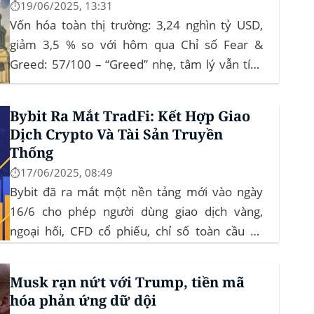
⏱️19/06/2025, 13:31
Vốn hóa toàn thị trường: 3,24 nghìn tỷ USD,
giảm 3,5 % so với hôm qua Chỉ số Fear &
Greed: 57/100 – “Greed” nhẹ, tâm lý vẫn tích
cực Xu hướng: BTC giữ vững 104 k USD sẽ
củng cố đà đi ngang-tích lũy, tạo bàn đạp cho
Bybit Ra Mắt TradFi: Kết Hợp Giao
altcoin...
Dịch Crypto Và Tài Sản Truyền
Thống
⏱️17/06/2025, 08:49
Bybit đã ra mắt một nền tảng mới vào ngày
16/6 cho phép người dùng giao dịch vàng,
ngoại hối, CFD cổ phiếu, chỉ số toàn cầu và
hàng hóa trực tiếp trên ứng dụng của mình –
đây là lần đầu tiên một sàn giao dịch tiền mã
Musk rạn nứt với Trump, tiền mã
hóa...
hóa phản ứng dữ dội