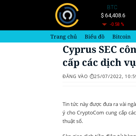
Bỏ
BTC
qua
$ 64,408.6
nội
-0.58 %
dung
Trang chủ
Biểu đồ
Bitcoin
Cyprus SEC cô
cấp các dịch vụ
ĐĂNG VÀO
⏱️25/07/2022, 10:5
Tin tức này được đưa ra vài ng
ý cho CryptoCom cung cấp các 
thuật số.