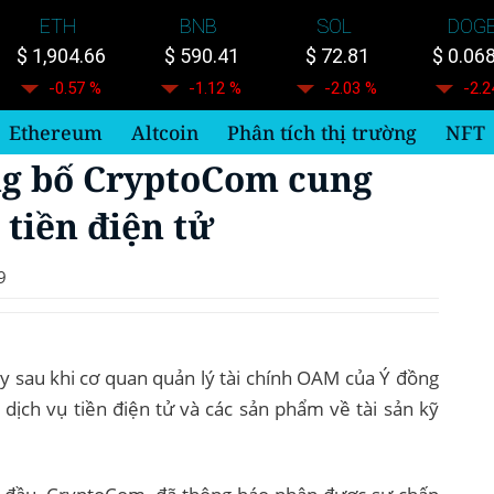
ETH
BNB
SOL
DOG
$ 1,904.66
$ 590.41
$ 72.81
$ 0.06
-0.57 %
-1.12 %
-2.03 %
-2.2
Ethereum
Altcoin
Phân tích thị trường
NFT
ng bố CryptoCom cung
 tiền điện tử
9
ày sau khi cơ quan quản lý tài chính OAM của Ý đồng
dịch vụ tiền điện tử và các sản phẩm về tài sản kỹ