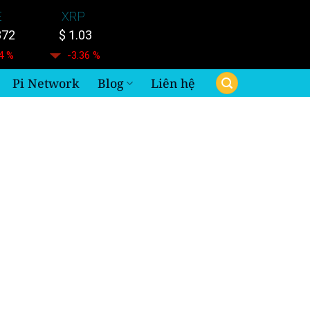
E
XRP
872
$ 1.03
4 %
-3.36 %
Pi Network
Blog
Liên hệ