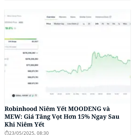
stablecoin chung. Động thái này nhằm đối phó với
sự cạnh tranh ngày càng tăng từ ngành công nghiệp
tiền điện tử. Các...
Robinhood Niêm Yết MOODENG và
MEW: Giá Tăng Vọt Hơn 15% Ngay Sau
Khi Niêm Yết
⏱️23/05/2025, 08:30