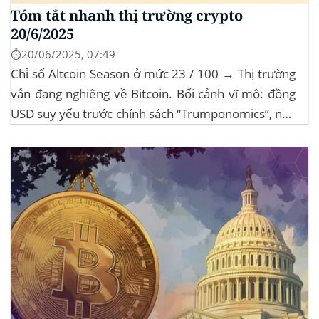
Tóm tắt nhanh thị trường crypto
20/6/2025
⏱️20/06/2025, 07:49
Chỉ số Altcoin Season ở mức 23 / 100 → Thị trường
vẫn đang nghiêng về Bitcoin. Bối cảnh vĩ mô: đồng
USD suy yếu trước chính sách “Trumponomics”, nhà
đầu tư tìm đến vàng và crypto như “nơi trú ẩn” mới.
Sự kiện Chi tiết Hack 100 triệu USD...