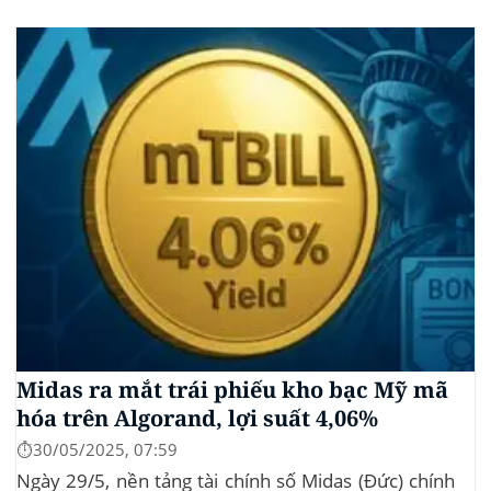
thức đệ trình hồ sơ lên Ủy ban Chứng khoán và Giao
dịch Mỹ (SEC) để xin phê duyệt quỹ ETF Bitcoin...
Midas ra mắt trái phiếu kho bạc Mỹ mã
hóa trên Algorand, lợi suất 4,06%
⏱️30/05/2025, 07:59
Ngày 29/5, nền tảng tài chính số Midas (Đức) chính