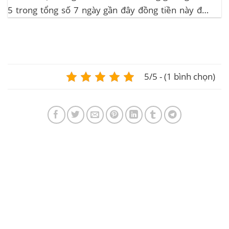
5 trong tổng số 7 ngày gần đây đồng tiền này đều
ghi nhận sự tăng trưởng. – Altcoin cũng đang gặp
phải sự suy giảm vào vào hôm...
5/5 - (1 bình chọn)