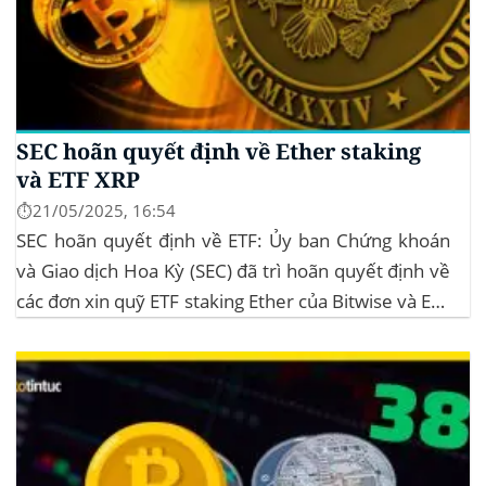
SEC hoãn quyết định về Ether staking
và ETF XRP
⏱️21/05/2025, 16:54
SEC hoãn quyết định về ETF: Ủy ban Chứng khoán
và Giao dịch Hoa Kỳ (SEC) đã trì hoãn quyết định về
các đơn xin quỹ ETF staking Ether của Bitwise và ETF
XRP của Grayscale, dự kiến kéo dài đến tháng
10/2025 để thu thập thêm ý kiến công...