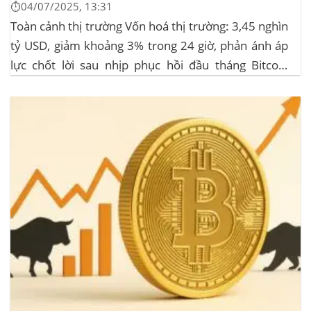
⏱️04/07/2025, 13:31
Toàn cảnh thị trường Vốn hoá thị trường: 3,45 nghìn
tỷ USD, giảm khoảng 3% trong 24 giờ, phản ánh áp
lực chốt lời sau nhịp phục hồi đầu tháng‍ Bitcoin
dominance: ở mức 63%, giữ vững vai trò dẫn dắt khi
altcoin điều chỉnh nhẹ. Tin tức nổi bật...