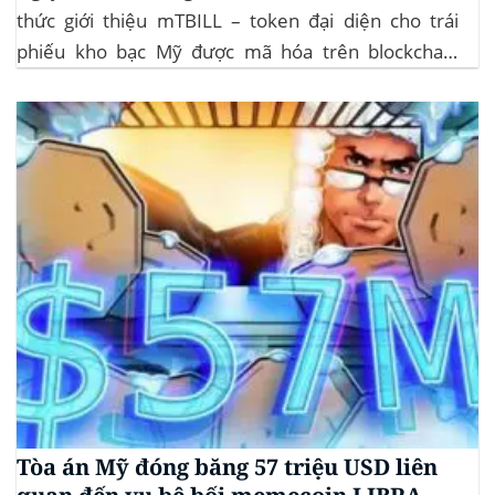
thức giới thiệu mTBILL – token đại diện cho trái
phiếu kho bạc Mỹ được mã hóa trên blockchain
Algorand, mang lại lợi suất ròng 4,06%/năm mà
không yêu cầu mức đầu tư tối thiểu. mTBILL được
bảo chứng bằng...
Tòa án Mỹ đóng băng 57 triệu USD liên