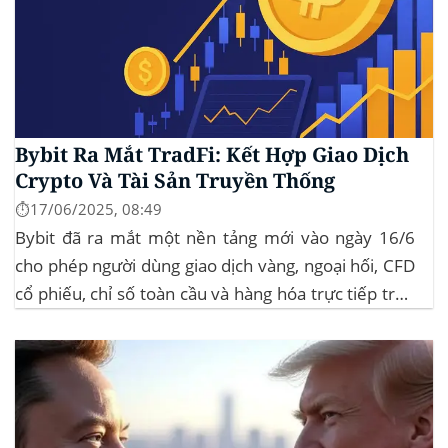
Bybit Ra Mắt TradFi: Kết Hợp Giao Dịch
Crypto Và Tài Sản Truyền Thống
⏱️17/06/2025, 08:49
Bybit đã ra mắt một nền tảng mới vào ngày 16/6
cho phép người dùng giao dịch vàng, ngoại hối, CFD
cổ phiếu, chỉ số toàn cầu và hàng hóa trực tiếp trên
ứng dụng của mình – đây là lần đầu tiên một sàn
giao dịch tiền mã hóa...