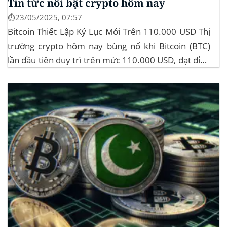
Tin tức nổi bật crypto hôm nay
⏱️23/05/2025, 07:57
Bitcoin Thiết Lập Kỷ Lục Mới Trên 110.000 USD Thị
trường crypto hôm nay bùng nổ khi Bitcoin (BTC)
lần đầu tiên duy trì trên mức 110.000 USD, đạt đỉnh
gần 112.000 USD, tăng hơn 3% trong 24 giờ. Đây là
mức giá cao nhất từ trước đến nay của...