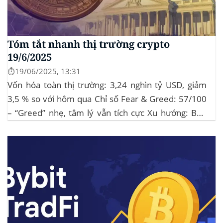
Tóm tắt nhanh thị trường crypto
19/6/2025
⏱️19/06/2025, 13:31
Vốn hóa toàn thị trường: 3,24 nghìn tỷ USD, giảm
3,5 % so với hôm qua Chỉ số Fear & Greed: 57/100
– “Greed” nhẹ, tâm lý vẫn tích cực Xu hướng: BTC
giữ vững 104 k USD sẽ củng cố đà đi ngang-tích lũy,
tạo bàn đạp cho altcoin...