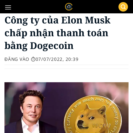
Bỏ
qua
Công ty của Elon Musk
nội
dung
chấp nhận thanh toán
bằng Dogecoin
ĐĂNG VÀO
⏱️07/07/2022, 20:39