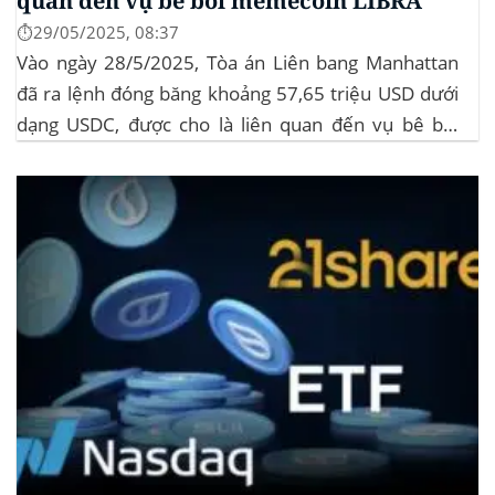
quan đến vụ bê bối memecoin LIBRA
⏱️29/05/2025, 08:37
Vào ngày 28/5/2025, Tòa án Liên bang Manhattan
đã ra lệnh đóng băng khoảng 57,65 triệu USD dưới
dạng USDC, được cho là liên quan đến vụ bê bối
memecoin LIBRA. Đây là một phần trong vụ kiện
tập thể do Burwick Law đại diện, cáo buộc các công
ty...