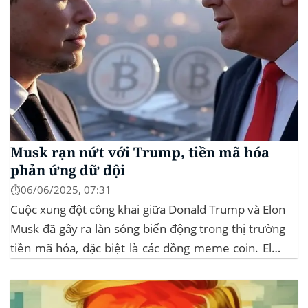
Musk rạn nứt với Trump, tiền mã hóa
phản ứng dữ dội
⏱️06/06/2025, 07:31
Cuộc xung đột công khai giữa Donald Trump và Elon
Musk đã gây ra làn sóng biến động trong thị trường
tiền mã hóa, đặc biệt là các đồng meme coin. Elon
Musk rời khỏi D.O.G.E. (Department of
Government Efficiency) và chỉ trích dự luật “Big
Beautiful Bill” của Trump,...