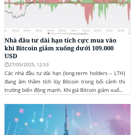
Nhà đầu tư dài hạn tích cực mua vào
khi Bitcoin giảm xuống dưới 109.000
USD
⏱️27/05/2025, 12:53
Các nhà đầu tư dài hạn (long-term holders – LTH)
đang âm thầm tích lũy Bitcoin trong bối cảnh thị
trường biến động mạnh. Khi giá Bitcoin giảm xuống
dưới 109.000 USD, hai đợt thanh lý lớn đã xảy ra,
khiến hơn 185 triệu USD vị thế mua bị xóa...