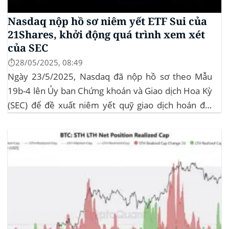
Nasdaq nộp hồ sơ niêm yết ETF Sui của
21Shares, khởi động quá trình xem xét
của SEC
⏱️28/05/2025, 08:49
Ngày 23/5/2025, Nasdaq đã nộp hồ sơ theo Mẫu
19b-4 lên Ủy ban Chứng khoán và Giao dịch Hoa Kỳ
(SEC) để đề xuất niêm yết quỹ giao dịch hoán đổi
(ETF) Sui của 21Shares. Động thái này khởi động quá
trình xem xét chính thức của SEC đối với...