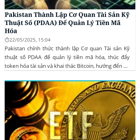
Pakistan Thành Lập Cơ Quan Tài Sản Kỹ
Thuật Số (PDAA) Để Quản Lý Tiền Mã
Hóa
⏱️22/05/2025, 15:04
Pakistan chính thức thành lập Cơ quan Tài sản Kỹ
thuật số PDAA để quản lý tiền mã hóa, thúc đẩy
token hóa tài sản và khai thác Bitcoin, hướng đến hệ
sinh thái crypto bền vững. Cơ quan Quản lý Tiền Mã
Hóa Mới tại Pakistan Chính phủ Pakistan...