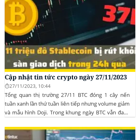
Cập nhật tin tức crypto ngày 27/11/2023
⏱️27/11/2023, 10:44
Tổng quan thị trường 27/11 BTC đóng 1 cây nến
tuần xanh lần thứ tuần liên tiếp nhưng volume giảm
và mẫu hình Doji. Trong khung ngày BTC vẫn đang
sideway trong vùng giá từ $35k đến $38k. Hơn 11
triệu đô Stablecoin bị rút khỏi các sàn giao dịch...