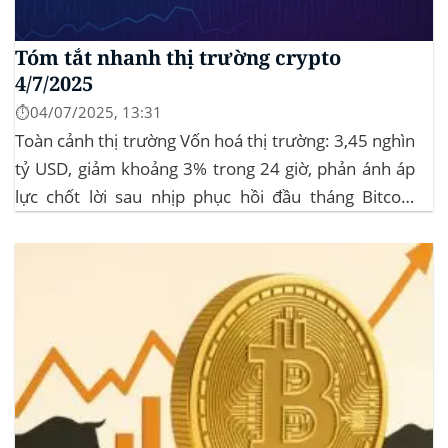
Tóm tắt nhanh thị trường crypto
4/7/2025
⏱️04/07/2025, 13:31
Toàn cảnh thị trường Vốn hoá thị trường: 3,45 nghìn
tỷ USD, giảm khoảng 3% trong 24 giờ, phản ánh áp
lực chốt lời sau nhịp phục hồi đầu tháng‍ Bitcoin
dominance: ở mức 63%, giữ vững vai trò dẫn dắt khi
altcoin điều chỉnh nhẹ. Tin tức nổi bật...