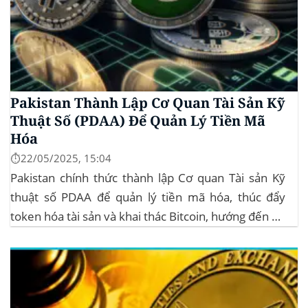
Pakistan Thành Lập Cơ Quan Tài Sản Kỹ
Thuật Số (PDAA) Để Quản Lý Tiền Mã
Hóa
⏱️22/05/2025, 15:04
Pakistan chính thức thành lập Cơ quan Tài sản Kỹ
thuật số PDAA để quản lý tiền mã hóa, thúc đẩy
token hóa tài sản và khai thác Bitcoin, hướng đến hệ
sinh thái crypto bền vững. Cơ quan Quản lý Tiền Mã
Hóa Mới tại Pakistan Chính phủ Pakistan...