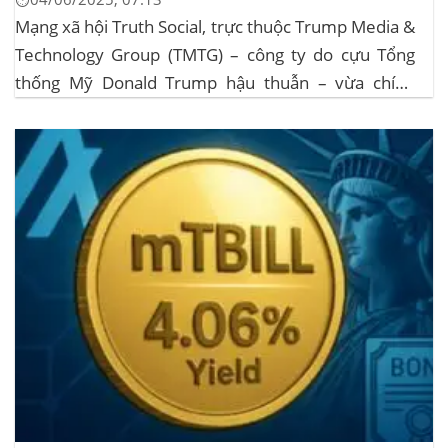
Mạng xã hội Truth Social, trực thuộc Trump Media &
Technology Group (TMTG) – công ty do cựu Tổng
thống Mỹ Donald Trump hậu thuẫn – vừa chính
thức đệ trình hồ sơ lên Ủy ban Chứng khoán và Giao
dịch Mỹ (SEC) để xin phê duyệt quỹ ETF Bitcoin...