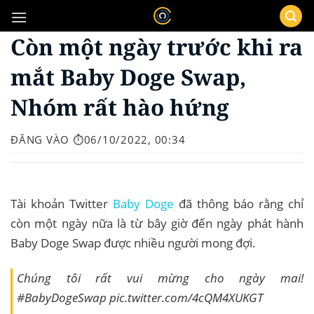
Bỏ
qua
Còn một ngày trước khi ra
nội
dung
mắt Baby Doge Swap,
Nhóm rất hào hứng
ĐĂNG VÀO
⏱️06/10/2022, 00:34
Tài khoản Twitter
Baby Doge
đã thông báo rằng chỉ
còn một ngày nữa là từ bây giờ đến ngày phát hành
Baby Doge Swap được nhiều người mong đợi.
Chúng tôi rất vui mừng cho ngày mai!
#BabyDogeSwap pic.twitter.com/4cQM4XUKGT