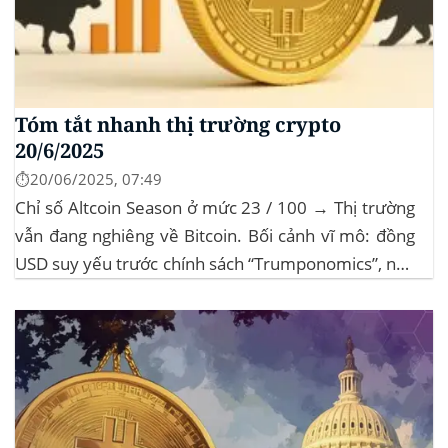
Tóm tắt nhanh thị trường crypto
20/6/2025
⏱️20/06/2025, 07:49
Chỉ số Altcoin Season ở mức 23 / 100 → Thị trường
vẫn đang nghiêng về Bitcoin. Bối cảnh vĩ mô: đồng
USD suy yếu trước chính sách “Trumponomics”, nhà
đầu tư tìm đến vàng và crypto như “nơi trú ẩn” mới.
Sự kiện Chi tiết Hack 100 triệu USD...