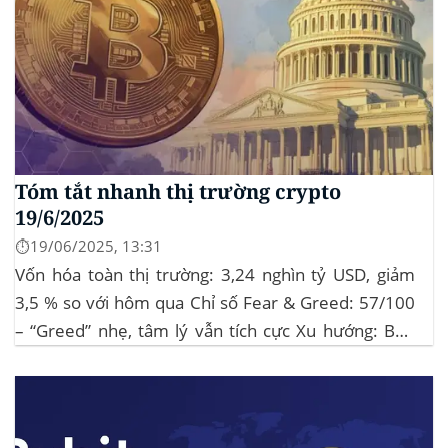
Tóm tắt nhanh thị trường crypto
19/6/2025
⏱️19/06/2025, 13:31
Vốn hóa toàn thị trường: 3,24 nghìn tỷ USD, giảm
3,5 % so với hôm qua Chỉ số Fear & Greed: 57/100
– “Greed” nhẹ, tâm lý vẫn tích cực Xu hướng: BTC
giữ vững 104 k USD sẽ củng cố đà đi ngang-tích lũy,
tạo bàn đạp cho altcoin...