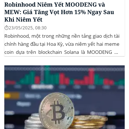
Robinhood Niêm Yết MOODENG và
MEW: Giá Tăng Vọt Hơn 15% Ngay Sau
Khi Niêm Yết
⏱️23/05/2025, 08:30
Robinhood, một trong những nền tảng giao dịch tài
chính hàng đầu tại Hoa Kỳ, vừa niêm yết hai meme
coin dựa trên blockchain Solana là MOODENG và
MEW. Thông tin này đã kích hoạt đợt tăng giá mạnh
mẽ cho cả hai đồng tiền số, với mức tăng hơn...