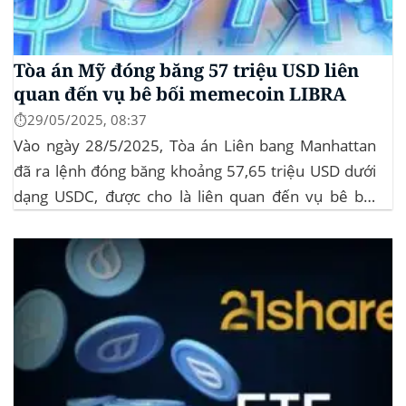
Tòa án Mỹ đóng băng 57 triệu USD liên
quan đến vụ bê bối memecoin LIBRA
⏱️29/05/2025, 08:37
Vào ngày 28/5/2025, Tòa án Liên bang Manhattan
đã ra lệnh đóng băng khoảng 57,65 triệu USD dưới
dạng USDC, được cho là liên quan đến vụ bê bối
memecoin LIBRA. Đây là một phần trong vụ kiện
tập thể do Burwick Law đại diện, cáo buộc các công
ty...