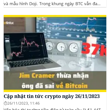
và mẫu hình Doji. Trong khung ngày BTC vẫn đang
sideway trong vùng giá từ $35k đến $38k. Hơn 11
triệu đô Stablecoin bị rút khỏi các sàn giao dịch...
Cập nhật tin tức crypto ngày 26/11/2023
⏱️26/11/2023, 11:46
Vốn hóa thị trường tiền điện tử toàn cầu là $1.44T.