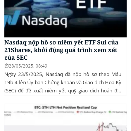
Nasdaq nộp hồ sơ niêm yết ETF Sui của
21Shares, khởi động quá trình xem xét
của SEC
⏱️28/05/2025, 08:49
Ngày 23/5/2025, Nasdaq đã nộp hồ sơ theo Mẫu
19b-4 lên Ủy ban Chứng khoán và Giao dịch Hoa Kỳ
(SEC) để đề xuất niêm yết quỹ giao dịch hoán đổi
(ETF) Sui của 21Shares. Động thái này khởi động quá
trình xem xét chính thức của SEC đối với...