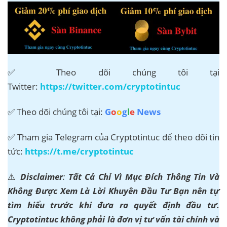
✅ Theo dõi chúng tôi tại
Twitter:
https://twitter.com/cryptotintuc
✅ Theo dõi chúng tôi tại:
G
o
o
g
l
e
News
✅ Tham gia Telegram của Cryptotintuc để theo dõi tin
tức:
https://t.me/cryptotintuc
⚠️
Disclaimer
:
Tất Cả Chỉ Vì Mục Đích Thông Tin Và
Không Được Xem Là Lời Khuyên Đầu Tư Bạn nên tự
tìm hiểu trước khi đưa ra quyết định đầu tư.
Cryptotintuc không phải là đơn vị tư vấn tài chính và