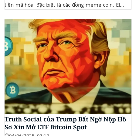
tiền mã hóa, đặc biệt là các đồng meme coin. Elon
Musk rời khỏi D.O.G.E. (Department of
Government Efficiency) và chỉ trích dự luật “Big
Beautiful Bill” của Trump,...
Truth Social của Trump Bất Ngờ Nộp Hồ
Sơ Xin Mở ETF Bitcoin Spot
⏱️04/06/2025, 07:13