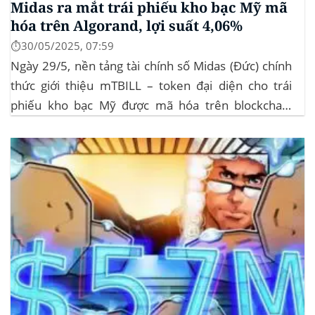
Midas ra mắt trái phiếu kho bạc Mỹ mã
hóa trên Algorand, lợi suất 4,06%
⏱️30/05/2025, 07:59
Ngày 29/5, nền tảng tài chính số Midas (Đức) chính
thức giới thiệu mTBILL – token đại diện cho trái
phiếu kho bạc Mỹ được mã hóa trên blockchain
Algorand, mang lại lợi suất ròng 4,06%/năm mà
không yêu cầu mức đầu tư tối thiểu. mTBILL được
bảo chứng bằng...