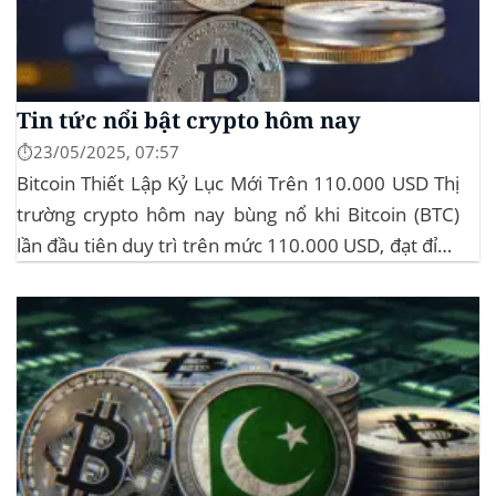
Tin tức nổi bật crypto hôm nay
⏱️23/05/2025, 07:57
Bitcoin Thiết Lập Kỷ Lục Mới Trên 110.000 USD Thị
trường crypto hôm nay bùng nổ khi Bitcoin (BTC)
lần đầu tiên duy trì trên mức 110.000 USD, đạt đỉnh
gần 112.000 USD, tăng hơn 3% trong 24 giờ. Đây là
mức giá cao nhất từ trước đến nay của...