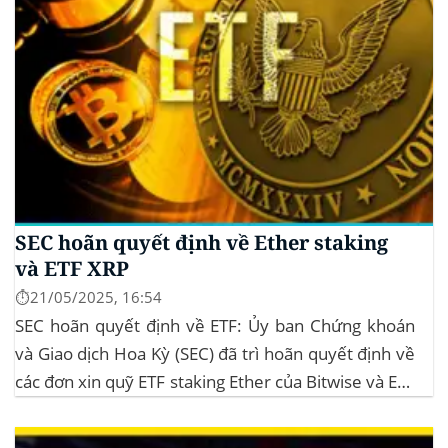
SEC hoãn quyết định về Ether staking
và ETF XRP
⏱️21/05/2025, 16:54
SEC hoãn quyết định về ETF: Ủy ban Chứng khoán
và Giao dịch Hoa Kỳ (SEC) đã trì hoãn quyết định về
các đơn xin quỹ ETF staking Ether của Bitwise và ETF
XRP của Grayscale, dự kiến kéo dài đến tháng
10/2025 để thu thập thêm ý kiến công...