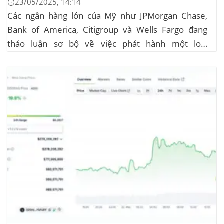
⏱️23/05/2025, 14:14
Các ngân hàng lớn của Mỹ như JPMorgan Chase,
Bank of America, Citigroup và Wells Fargo đang
thảo luận sơ bộ về việc phát hành một loại
stablecoin chung. Động thái này nhằm đối phó với
sự cạnh tranh ngày càng tăng từ ngành công nghiệp
tiền điện tử. Các...