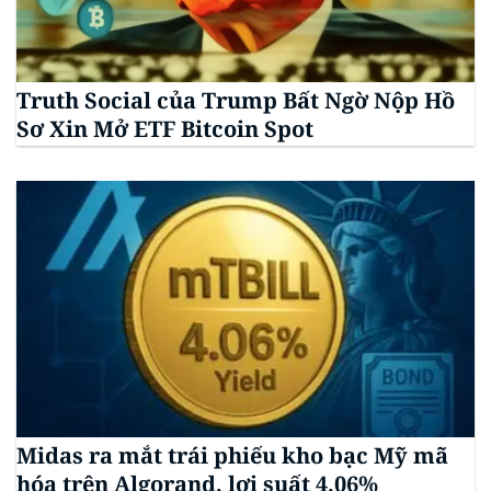
Truth Social của Trump Bất Ngờ Nộp Hồ
Sơ Xin Mở ETF Bitcoin Spot
Midas ra mắt trái phiếu kho bạc Mỹ mã
hóa trên Algorand, lợi suất 4,06%