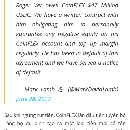
Roger Ver owes CoinFLEX $47 Million
USDC. We have a written contract with
him obligating him to personally
guarantee any negative equity on his
CoinFLEX account and top up margin
regularly. He has been in default of this
agreement and we have served a notice
of default.
— Mark Lamb 💪 (@MarkDavidLamb)
June 28, 2022
Sau khi ngừng rút tiền, CoinFLEX lần đầu tiên tuyên bố
rằng họ dự định tạo ra một loại tiền mới có tên