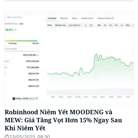
stablecoin chung. Động thái này nhằm đối phó với
sự cạnh tranh ngày càng tăng từ ngành công nghiệp
tiền điện tử. Các...
Robinhood Niêm Yết MOODENG và
MEW: Giá Tăng Vọt Hơn 15% Ngay Sau
Khi Niêm Yết
⏱️23/05/2025, 08:30