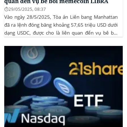
quan đến vụ bê bối memecoin LIBRA
⏱️29/05/2025, 08:37
Vào ngày 28/5/2025, Tòa án Liên bang Manhattan
đã ra lệnh đóng băng khoảng 57,65 triệu USD dưới
dạng USDC, được cho là liên quan đến vụ bê bối
memecoin LIBRA. Đây là một phần trong vụ kiện
tập thể do Burwick Law đại diện, cáo buộc các công
ty...