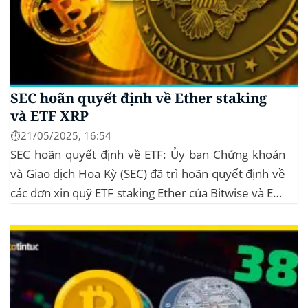
SEC hoãn quyết định về Ether staking
và ETF XRP
⏱️21/05/2025, 16:54
SEC hoãn quyết định về ETF: Ủy ban Chứng khoán
và Giao dịch Hoa Kỳ (SEC) đã trì hoãn quyết định về
các đơn xin quỹ ETF staking Ether của Bitwise và ETF
XRP của Grayscale, dự kiến kéo dài đến tháng
10/2025 để thu thập thêm ý kiến công...