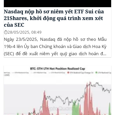
Nasdaq nộp hồ sơ niêm yết ETF Sui của
21Shares, khởi động quá trình xem xét
của SEC
⏱️28/05/2025, 08:49
Ngày 23/5/2025, Nasdaq đã nộp hồ sơ theo Mẫu
19b-4 lên Ủy ban Chứng khoán và Giao dịch Hoa Kỳ
(SEC) để đề xuất niêm yết quỹ giao dịch hoán đổi
(ETF) Sui của 21Shares. Động thái này khởi động quá
trình xem xét chính thức của SEC đối với...