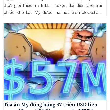
thức giới thiệu mTBILL – token đại diện cho trái
phiếu kho bạc Mỹ được mã hóa trên blockchain
Algorand, mang lại lợi suất ròng 4,06%/năm mà
không yêu cầu mức đầu tư tối thiểu. mTBILL được
bảo chứng bằng...
Tòa án Mỹ đóng băng 57 triệu USD liên