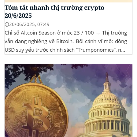
Tóm tắt nhanh thị trường crypto
20/6/2025
⏱️20/06/2025, 07:49
Chỉ số Altcoin Season ở mức 23 / 100 → Thị trường
vẫn đang nghiêng về Bitcoin. Bối cảnh vĩ mô: đồng
USD suy yếu trước chính sách “Trumponomics”, nhà
đầu tư tìm đến vàng và crypto như “nơi trú ẩn” mới.
Sự kiện Chi tiết Hack 100 triệu USD...