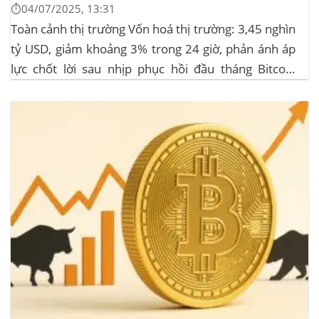
⏱️04/07/2025, 13:31
Toàn cảnh thị trường Vốn hoá thị trường: 3,45 nghìn
tỷ USD, giảm khoảng 3% trong 24 giờ, phản ánh áp
lực chốt lời sau nhịp phục hồi đầu tháng‍ Bitcoin
dominance: ở mức 63%, giữ vững vai trò dẫn dắt khi
altcoin điều chỉnh nhẹ. Tin tức nổi bật...