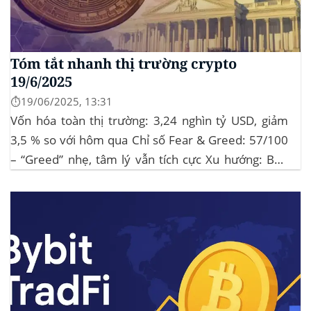
Tóm tắt nhanh thị trường crypto
19/6/2025
⏱️19/06/2025, 13:31
Vốn hóa toàn thị trường: 3,24 nghìn tỷ USD, giảm
3,5 % so với hôm qua Chỉ số Fear & Greed: 57/100
– “Greed” nhẹ, tâm lý vẫn tích cực Xu hướng: BTC
giữ vững 104 k USD sẽ củng cố đà đi ngang-tích lũy,
tạo bàn đạp cho altcoin...