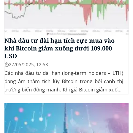
Nhà đầu tư dài hạn tích cực mua vào
khi Bitcoin giảm xuống dưới 109.000
USD
⏱️27/05/2025, 12:53
Các nhà đầu tư dài hạn (long-term holders – LTH)
đang âm thầm tích lũy Bitcoin trong bối cảnh thị
trường biến động mạnh. Khi giá Bitcoin giảm xuống
dưới 109.000 USD, hai đợt thanh lý lớn đã xảy ra,
khiến hơn 185 triệu USD vị thế mua bị xóa...