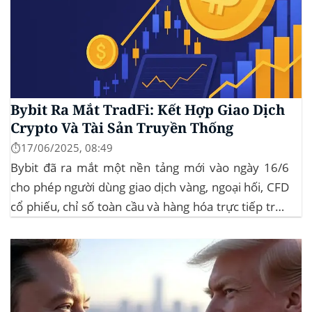
Bybit Ra Mắt TradFi: Kết Hợp Giao Dịch
Crypto Và Tài Sản Truyền Thống
⏱️17/06/2025, 08:49
Bybit đã ra mắt một nền tảng mới vào ngày 16/6
cho phép người dùng giao dịch vàng, ngoại hối, CFD
cổ phiếu, chỉ số toàn cầu và hàng hóa trực tiếp trên
ứng dụng của mình – đây là lần đầu tiên một sàn
giao dịch tiền mã hóa...