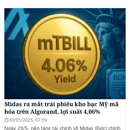
thức đệ trình hồ sơ lên Ủy ban Chứng khoán và Giao
dịch Mỹ (SEC) để xin phê duyệt quỹ ETF Bitcoin...
Midas ra mắt trái phiếu kho bạc Mỹ mã
hóa trên Algorand, lợi suất 4,06%
⏱️30/05/2025, 07:59
Ngày 29/5, nền tảng tài chính số Midas (Đức) chính