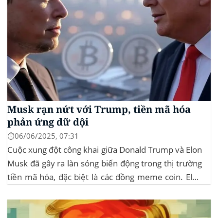
Musk rạn nứt với Trump, tiền mã hóa
phản ứng dữ dội
⏱️06/06/2025, 07:31
Cuộc xung đột công khai giữa Donald Trump và Elon
Musk đã gây ra làn sóng biến động trong thị trường
tiền mã hóa, đặc biệt là các đồng meme coin. Elon
Musk rời khỏi D.O.G.E. (Department of
Government Efficiency) và chỉ trích dự luật “Big
Beautiful Bill” của Trump,...