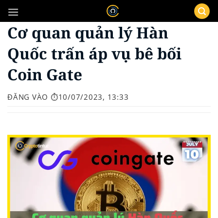
Bỏ
qua
Cơ quan quản lý Hàn
nội
dung
Quốc trấn áp vụ bê bối
Coin Gate
ĐĂNG VÀO
⏱️10/07/2023, 13:33