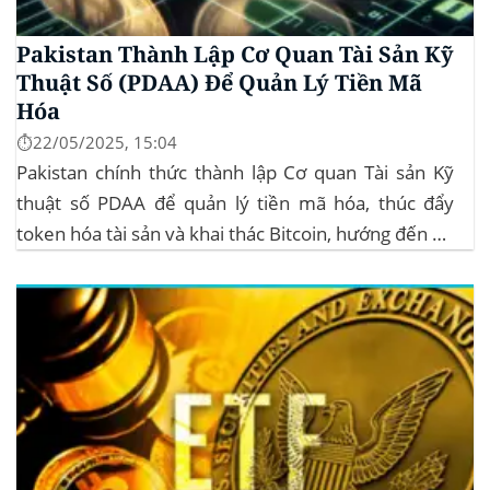
Pakistan Thành Lập Cơ Quan Tài Sản Kỹ
Thuật Số (PDAA) Để Quản Lý Tiền Mã
Hóa
⏱️22/05/2025, 15:04
Pakistan chính thức thành lập Cơ quan Tài sản Kỹ
thuật số PDAA để quản lý tiền mã hóa, thúc đẩy
token hóa tài sản và khai thác Bitcoin, hướng đến hệ
sinh thái crypto bền vững. Cơ quan Quản lý Tiền Mã
Hóa Mới tại Pakistan Chính phủ Pakistan...