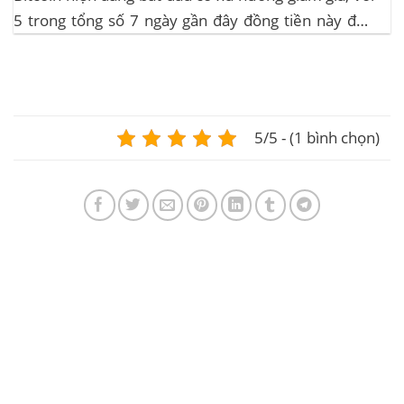
5 trong tổng số 7 ngày gần đây đồng tiền này đều
ghi nhận sự tăng trưởng. – Altcoin cũng đang gặp
phải sự suy giảm vào vào hôm...
5/5 - (1 bình chọn)