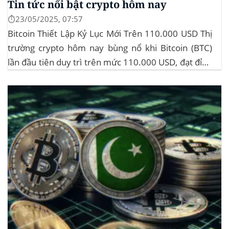
Tin tức nổi bật crypto hôm nay
⏱️23/05/2025, 07:57
Bitcoin Thiết Lập Kỷ Lục Mới Trên 110.000 USD Thị
trường crypto hôm nay bùng nổ khi Bitcoin (BTC)
lần đầu tiên duy trì trên mức 110.000 USD, đạt đỉnh
gần 112.000 USD, tăng hơn 3% trong 24 giờ. Đây là
mức giá cao nhất từ trước đến nay của...