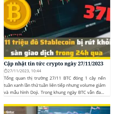
Cập nhật tin tức crypto ngày 27/11/2023
⏱️27/11/2023, 10:44
Tổng quan thị trường 27/11 BTC đóng 1 cây nến
tuần xanh lần thứ tuần liên tiếp nhưng volume giảm
và mẫu hình Doji. Trong khung ngày BTC vẫn đang
sideway trong vùng giá từ $35k đến $38k. Hơn 11
triệu đô Stablecoin bị rút khỏi các sàn giao dịch...