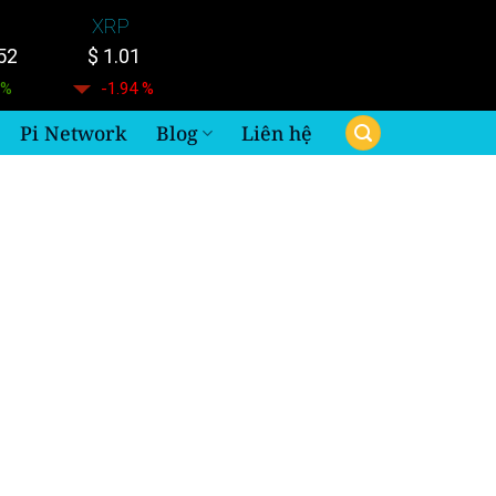
XRP
52
$ 1.01
 %
-1.94 %
Pi Network
Blog
Liên hệ