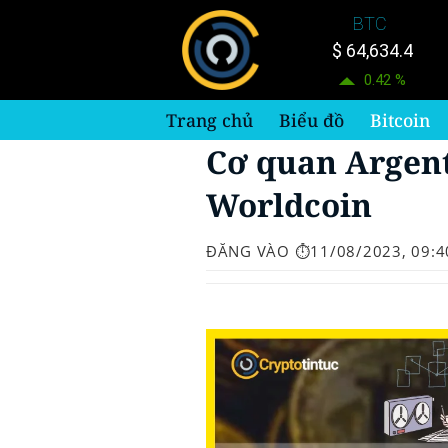
Bỏ
BTC
qua
$ 64,634.4
nội
0.42 %
dung
Trang chủ
Biểu đồ
Bitcoin
Cơ quan Argent
Worldcoin
ĐĂNG VÀO
⏱️11/08/2023, 09:4