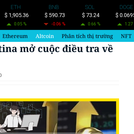
ETH
BNB
SOL
DOGE
$ 1,905.36
$ 590.73
$ 73.24
$ 0.069
0.05 %
-0.06 %
0.66 %
1.27
Ethereum
Altcoin
Phân tích thị trường
NFT
ina mở cuộc điều tra về
0