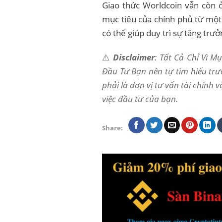
Giao thức Worldcoin vẫn còn ở
mục tiêu của chính phủ từ một
có thể giúp duy trì sự tăng trưở
⚠️
Disclaimer
: Tất Cả Chỉ Vì 
Đầu Tư Bạn nên tự tìm hiểu trư
phải là đơn vị tư vấn tài chính 
việc đầu tư của bạn.
Share: