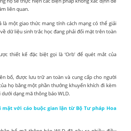
ằng họ sẽ thực hiện các biện pháp không xác định để
tâm liên quan.
 là một giao thức mang tính cách mạng có thể giải
 về dữ liệu sinh trắc học đang phải đối mặt trên toàn
ợc thiết kế đặc biệt gọi là ‘Orb’ để quét mắt của
ên bố, được lưu trữ an toàn và cung cấp cho người
 của họ bằng một phần thưởng khuyến khích đi kèm
i dưới dạng mã thông báo WLD.
i mặt với cáo buộc gian lận từ Bộ Tư pháp Hoa
 phân bổ mã thông báo WLD đã gây ra nhiều điều