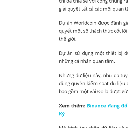
chí đã chia sẻ với công chúng r
giải quyết tất cả các mối quan 
Dự án Worldcoin được đánh giá
quyết một số thách thức cốt lõi
thế giới.
Dự án sử dụng một thiết bị đư
những cá nhân quan tâm.
Những dữ liệu này, như đã tuy
dùng quyền kiểm soát dữ liệu
bao gồm một vài Đô la được gử
Xem thêm:
Binance đang đố
Kỳ
Mô hình thu thập dữ liệu và