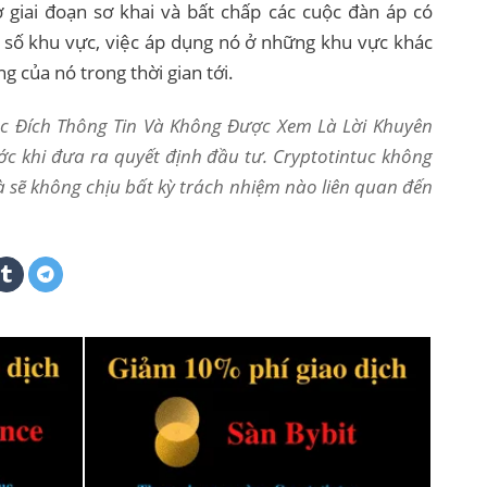
 giai đoạn sơ khai và bất chấp các cuộc đàn áp có
 số khu vực, việc áp dụng nó ở những khu vực khác
ng của nó trong thời gian tới.
Mục Đích Thông Tin Và Không Được Xem Là Lời Khuyên
ớc khi đưa ra quyết định đầu tư. Cryptotintuc không
và sẽ không chịu bất kỳ trách nhiệm nào liên quan đến