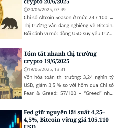
crypto 20/6/2025
⏱️20/06/2025, 07:49
Chỉ số Altcoin Season ở mức 23 / 100 →
Thị trường vẫn đang nghiêng về Bitcoin.
Bối cảnh vĩ mô: đồng USD suy yếu trước
chính sách “Trumponomics”, nhà đầu tư
tìm đến vàng và crypto như “nơi...
Tóm tắt nhanh thị trường
crypto 19/6/2025
⏱️19/06/2025, 13:31
Vốn hóa toàn thị trường: 3,24 nghìn tỷ
USD, giảm 3,5 % so với hôm qua Chỉ số
Fear & Greed: 57/100 – “Greed” nhẹ,
tâm lý vẫn tích cực Xu hướng: BTC giữ
vững 104 k USD sẽ...
Fed giữ nguyên lãi suất 4,25–
4,5%, Bitcoin vững giá 105.110
USD