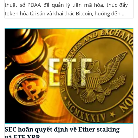
thuật số PDAA để quản lý tiền mã hóa, thúc đẩy
token hóa tài sản và khai thác Bitcoin, hướng đến hệ
sinh thái crypto bền vững. Cơ quan Quản lý Tiền Mã
Hóa Mới tại Pakistan Chính phủ Pakistan...
SEC hoãn quyết định về Ether staking
và ETF XRP