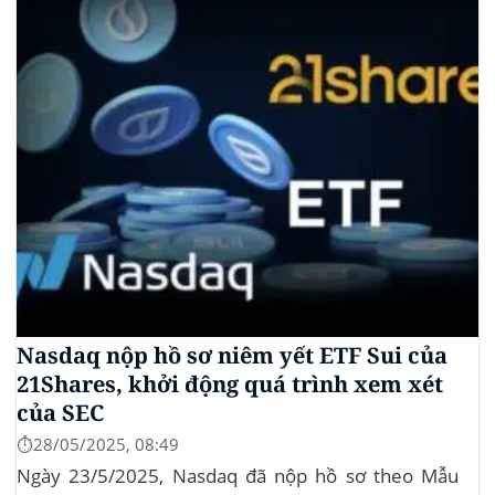
tập thể do Burwick Law đại diện, cáo buộc các công
ty...
Nasdaq nộp hồ sơ niêm yết ETF Sui của
21Shares, khởi động quá trình xem xét
của SEC
⏱️28/05/2025, 08:49
Ngày 23/5/2025, Nasdaq đã nộp hồ sơ theo Mẫu