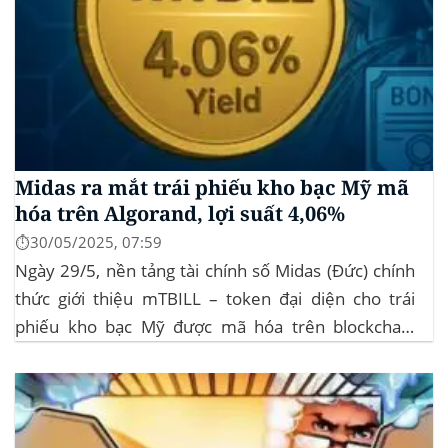
Midas ra mắt trái phiếu kho bạc Mỹ mã
hóa trên Algorand, lợi suất 4,06%
⏱️30/05/2025, 07:59
Ngày 29/5, nền tảng tài chính số Midas (Đức) chính
thức giới thiệu mTBILL – token đại diện cho trái
phiếu kho bạc Mỹ được mã hóa trên blockchain
Algorand, mang lại lợi suất ròng 4,06%/năm mà
không yêu cầu mức đầu tư tối thiểu. mTBILL được
bảo chứng bằng...