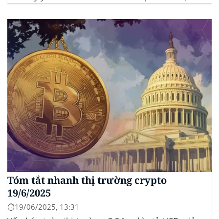
đầu tư tìm đến vàng và crypto như “nơi trú ẩn” mới.
Sự kiện Chi tiết Hack 100 triệu USD...
Tóm tắt nhanh thị trường crypto
19/6/2025
⏱️19/06/2025, 13:31