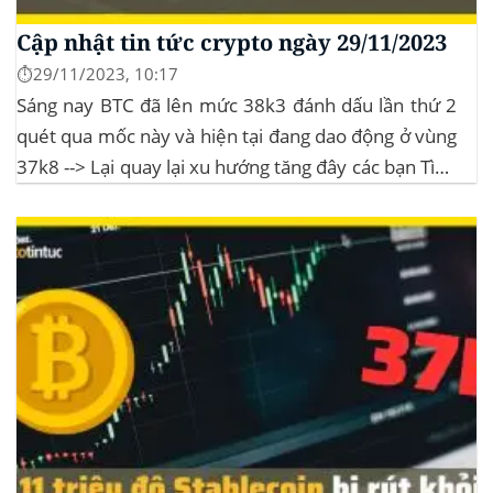
Cập nhật tin tức crypto ngày 29/11/2023
⏱️29/11/2023, 10:17
Sáng nay BTC đã lên mức 38k3 đánh dấu lần thứ 2
quét qua mốc này và hiện tại đang dao động ở vùng
37k8 --> Lại quay lại xu hướng tăng đây các bạn Tình
hình thị trường Lịch sử Bitcoin Halving Khi việc giảm
một nửa Bitcoin làm...