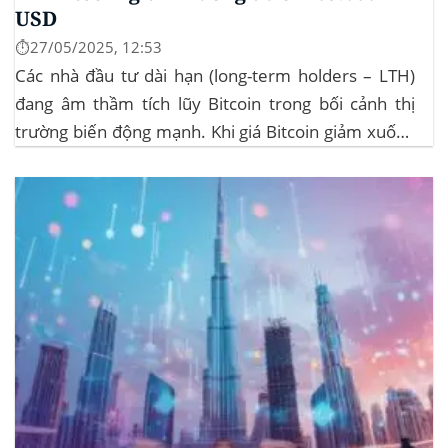
USD
⏱️27/05/2025, 12:53
Các nhà đầu tư dài hạn (long-term holders – LTH)
đang âm thầm tích lũy Bitcoin trong bối cảnh thị
trường biến động mạnh. Khi giá Bitcoin giảm xuống
dưới 109.000 USD, hai đợt thanh lý lớn đã xảy ra,
khiến hơn 185 triệu USD vị thế mua bị xóa...