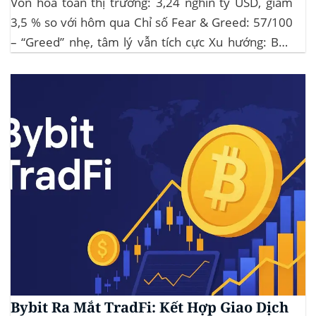
Vốn hóa toàn thị trường: 3,24 nghìn tỷ USD, giảm
3,5 % so với hôm qua Chỉ số Fear & Greed: 57/100
– “Greed” nhẹ, tâm lý vẫn tích cực Xu hướng: BTC
giữ vững 104 k USD sẽ củng cố đà đi ngang-tích lũy,
tạo bàn đạp cho altcoin...
Bybit Ra Mắt TradFi: Kết Hợp Giao Dịch