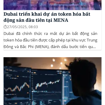
Dubai triển khai dự án token hóa bất
động sản đầu tiên tại MENA
⏱️27/05/2025, 08:03
Dubai đã chính thức ra mắt dự án bất động sản
token hóa đầu tiên được cấp phép tại khu vực Trung
Đông và Bắc Phi (MENA), đánh dấu bước tiến quan
trọng trong việc ứng dụng công nghệ blockchain
vào lĩnh vực bất động sản. Dự án này là...