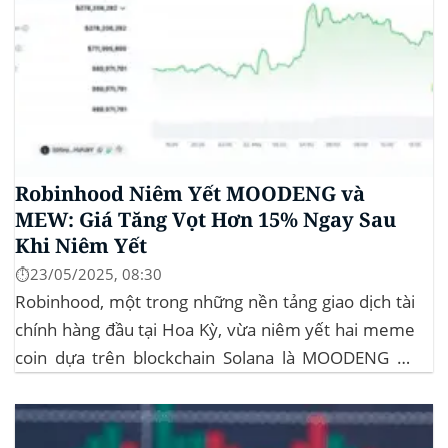
Robinhood Niêm Yết MOODENG và
MEW: Giá Tăng Vọt Hơn 15% Ngay Sau
Khi Niêm Yết
⏱️23/05/2025, 08:30
Robinhood, một trong những nền tảng giao dịch tài
chính hàng đầu tại Hoa Kỳ, vừa niêm yết hai meme
coin dựa trên blockchain Solana là MOODENG và
MEW. Thông tin này đã kích hoạt đợt tăng giá mạnh
mẽ cho cả hai đồng tiền số, với mức tăng hơn...