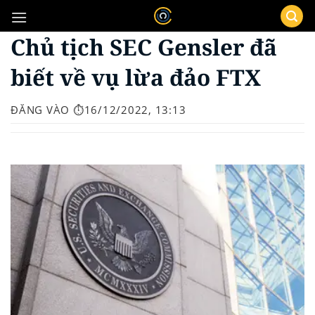
Bỏ
qua
Chủ tịch SEC Gensler đã
nội
dung
biết về vụ lừa đảo FTX
ĐĂNG VÀO
⏱️16/12/2022, 13:13