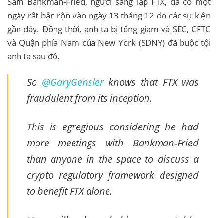
Sam Bankman-Fried, người sáng lập FTX, đã có một
ngày rất bận rộn vào ngày 13 tháng 12 do các sự kiện
gần đây. Đồng thời, anh ta bị tống giam và SEC, CFTC
và Quận phía Nam của New York (SDNY) đã buộc tội
anh ta sau đó.
So
@GaryGensler
knows that FTX was
fraudulent from its inception.
This is egregious considering he had
more meetings with Bankman-Fried
than anyone in the space to discuss a
crypto regulatory framework designed
to benefit FTX alone.