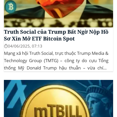
Truth Social của Trump Bất Ngờ Nộp Hồ
Sơ Xin Mở ETF Bitcoin Spot
⏱️04/06/2025, 07:13
Mạng xã hội Truth Social, trực thuộc Trump Media &
Technology Group (TMTG) – công ty do cựu Tổng
thống Mỹ Donald Trump hậu thuẫn – vừa chính
thức đệ trình hồ sơ lên Ủy ban Chứng khoán và Giao
dịch Mỹ (SEC) để xin phê duyệt quỹ ETF Bitcoin...