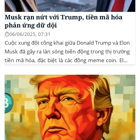
Musk rạn nứt với Trump, tiền mã hóa
phản ứng dữ dội
⏱️06/06/2025, 07:31
Cuộc xung đột công khai giữa Donald Trump và Elon
Musk đã gây ra làn sóng biến động trong thị trường
tiền mã hóa, đặc biệt là các đồng meme coin. Elon
Musk rời khỏi D.O.G.E. (Department of
Government Efficiency) và chỉ trích dự luật “Big
Beautiful Bill” của Trump,...