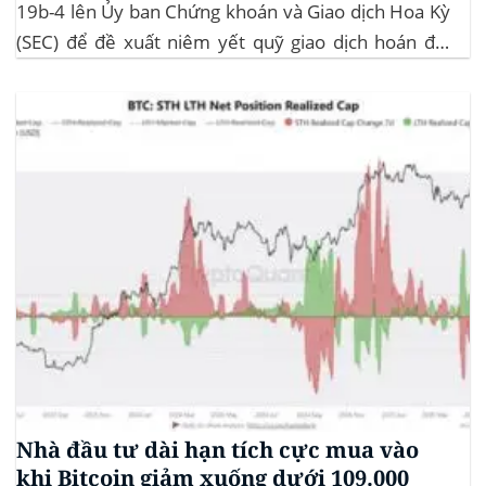
19b-4 lên Ủy ban Chứng khoán và Giao dịch Hoa Kỳ
(SEC) để đề xuất niêm yết quỹ giao dịch hoán đổi
(ETF) Sui của 21Shares. Động thái này khởi động quá
trình xem xét chính thức của SEC đối với...
Nhà đầu tư dài hạn tích cực mua vào
khi Bitcoin giảm xuống dưới 109.000