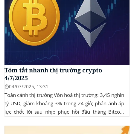
Tóm tắt nhanh thị trường crypto
4/7/2025
⏱️04/07/2025, 13:31
Toàn cảnh thị trường Vốn hoá thị trường: 3,45 nghìn
tỷ USD, giảm khoảng 3% trong 24 giờ, phản ánh áp
lực chốt lời sau nhịp phục hồi đầu tháng‍ Bitcoin
dominance: ở mức 63%, giữ vững vai trò dẫn dắt khi
altcoin điều chỉnh nhẹ. Tin tức nổi bật...