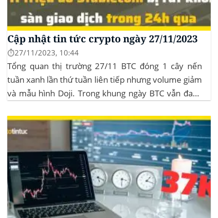
Cập nhật tin tức crypto ngày 27/11/2023
⏱️27/11/2023, 10:44
Tổng quan thị trường 27/11 BTC đóng 1 cây nến
tuần xanh lần thứ tuần liên tiếp nhưng volume giảm
và mẫu hình Doji. Trong khung ngày BTC vẫn đang
sideway trong vùng giá từ $35k đến $38k. Hơn 11
triệu đô Stablecoin bị rút khỏi các sàn giao dịch...