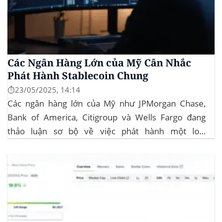
Các Ngân Hàng Lớn của Mỹ Cân Nhắc
Phát Hành Stablecoin Chung
⏱️23/05/2025, 14:14
Các ngân hàng lớn của Mỹ như JPMorgan Chase,
Bank of America, Citigroup và Wells Fargo đang
thảo luận sơ bộ về việc phát hành một loại
stablecoin chung. Động thái này nhằm đối phó với
sự cạnh tranh ngày càng tăng từ ngành công nghiệp
tiền điện tử. Các...