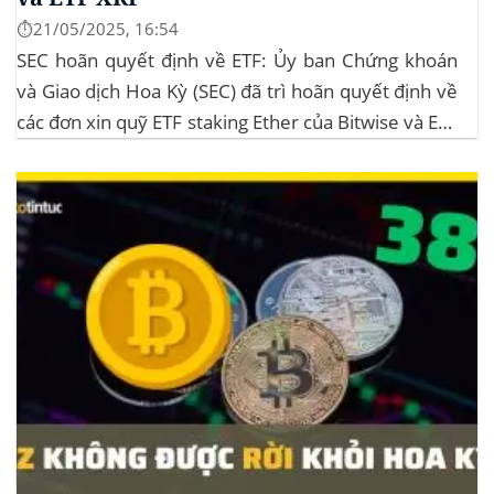
⏱️21/05/2025, 16:54
SEC hoãn quyết định về ETF: Ủy ban Chứng khoán
và Giao dịch Hoa Kỳ (SEC) đã trì hoãn quyết định về
các đơn xin quỹ ETF staking Ether của Bitwise và ETF
XRP của Grayscale, dự kiến kéo dài đến tháng
10/2025 để thu thập thêm ý kiến công...