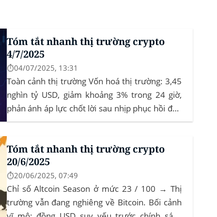
Tóm tắt nhanh thị trường crypto
4/7/2025
⏱️04/07/2025, 13:31
Toàn cảnh thị trường Vốn hoá thị trường: 3,45
nghìn tỷ USD, giảm khoảng 3% trong 24 giờ,
phản ánh áp lực chốt lời sau nhịp phục hồi đầu
tháng‍ Bitcoin dominance: ở mức 63%, giữ
vững vai trò dẫn dắt khi altcoin điều chỉnh nhẹ.
Tóm tắt nhanh thị trường crypto
Tin tức nổi bật...
20/6/2025
⏱️20/06/2025, 07:49
Chỉ số Altcoin Season ở mức 23 / 100 → Thị
trường vẫn đang nghiêng về Bitcoin. Bối cảnh
vĩ mô: đồng USD suy yếu trước chính sách