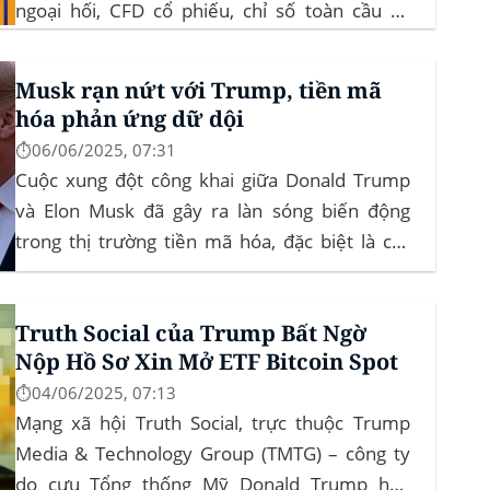
ngoại hối, CFD cổ phiếu, chỉ số toàn cầu và
hàng hóa trực tiếp trên ứng dụng của mình –
đây là lần đầu tiên một sàn giao dịch tiền mã
Musk rạn nứt với Trump, tiền mã
hóa...
hóa phản ứng dữ dội
⏱️06/06/2025, 07:31
Cuộc xung đột công khai giữa Donald Trump
và Elon Musk đã gây ra làn sóng biến động
trong thị trường tiền mã hóa, đặc biệt là các
đồng meme coin. Elon Musk rời khỏi D.O.G.E.
(Department of Government Efficiency) và chỉ
Truth Social của Trump Bất Ngờ
trích dự luật “Big Beautiful Bill” của Trump,...
Nộp Hồ Sơ Xin Mở ETF Bitcoin Spot
⏱️04/06/2025, 07:13
Mạng xã hội Truth Social, trực thuộc Trump
Media & Technology Group (TMTG) – công ty
do cựu Tổng thống Mỹ Donald Trump hậu