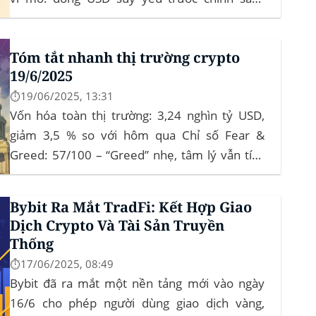
“Trumponomics”, nhà đầu tư tìm đến vàng và
crypto như “nơi trú ẩn” mới. Sự kiện Chi tiết
Tóm tắt nhanh thị trường crypto
Hack 100 triệu USD...
19/6/2025
⏱️19/06/2025, 13:31
Vốn hóa toàn thị trường: 3,24 nghìn tỷ USD,
giảm 3,5 % so với hôm qua Chỉ số Fear &
Greed: 57/100 – “Greed” nhẹ, tâm lý vẫn tích
cực Xu hướng: BTC giữ vững 104 k USD sẽ
củng cố đà đi ngang-tích lũy, tạo bàn đạp cho
Bybit Ra Mắt TradFi: Kết Hợp Giao
altcoin...
Dịch Crypto Và Tài Sản Truyền
Thống
⏱️17/06/2025, 08:49
Bybit đã ra mắt một nền tảng mới vào ngày
16/6 cho phép người dùng giao dịch vàng,