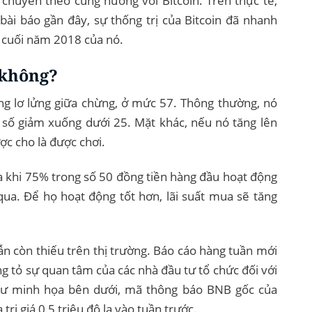
 chuyển theo cùng hướng với Bitcoin. Trên thực tế,
i báo gần đây, sự thống trị của Bitcoin đã nhanh
 cuối năm 2018 của nó.
 không?
ang lơ lửng giữa chừng, ở mức 57. Thông thường, nó
ỉ số giảm xuống dưới 25. Mặt khác, nếu nó tăng lên
ợc cho là được chơi.
a khi 75% trong số 50 đồng tiền hàng đầu hoạt động
qua. Để họ hoạt động tốt hơn, lãi suất mua sẽ tăng
ẫn còn thiếu trên thị trường. Báo cáo hàng tuần mới
g tỏ sự quan tâm của các nhà đầu tư tổ chức đối với
hư minh họa bên dưới, mã thông báo BNB gốc của
trị giá 0,5 triệu đô la vào tuần trước.