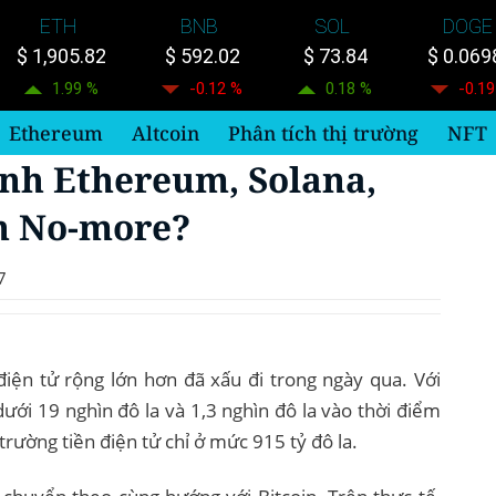
ETH
BNB
SOL
DOGE
$ 1,905.82
$ 592.02
$ 73.84
$ 0.069
1.99 %
-0.12 %
0.18 %
-0.19
Ethereum
Altcoin
Phân tích thị trường
NFT
ánh Ethereum, Solana,
n No-more?
7
 điện tử rộng lớn hơn đã xấu đi trong ngày qua. Với
ưới 19 nghìn đô la và 1,3 nghìn đô la vào thời điểm
ị trường tiền điện tử chỉ ở mức 915 tỷ đô la.