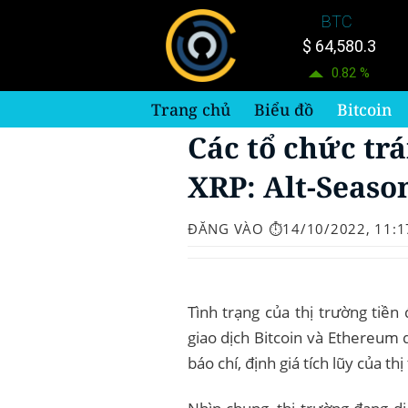
Bỏ
BTC
qua
$ 64,580.3
nội
0.82 %
dung
Trang chủ
Biểu đồ
Bitcoin
Các tổ chức tr
XRP: Alt-Seaso
ĐĂNG VÀO
⏱️14/10/2022, 11:1
Tình trạng của thị trường tiền
giao dịch Bitcoin và Ethereum d
báo chí, định giá tích lũy của th