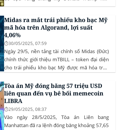
thuẫn – vừa chính thức đệ trình hồ sơ lên Ủy
ban Chứng khoán và Giao dịch Mỹ (SEC) để xin
Midas ra mắt trái phiếu kho bạc Mỹ
phê duyệt quỹ ETF Bitcoin...
mã hóa trên Algorand, lợi suất
4,06%
⏱️30/05/2025, 07:59
Ngày 29/5, nền tảng tài chính số Midas (Đức)
chính thức giới thiệu mTBILL – token đại diện
cho trái phiếu kho bạc Mỹ được mã hóa trên
blockchain Algorand, mang lại lợi suất ròng
4,06%/năm mà không yêu cầu mức đầu tư tối
Tòa án Mỹ đóng băng 57 triệu USD
thiểu. mTBILL được bảo chứng bằng...
liên quan đến vụ bê bối memecoin
LIBRA
⏱️29/05/2025, 08:37
Vào ngày 28/5/2025, Tòa án Liên bang
Manhattan đã ra lệnh đóng băng khoảng 57,65