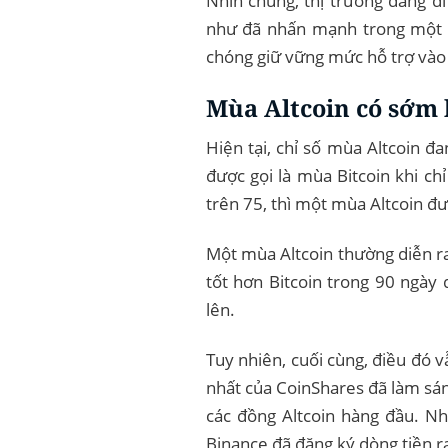
Nhìn chung, thị trường đang di
như đã nhấn mạnh trong một bà
chóng giữ vững mức hỗ trợ vào
Mùa Altcoin có sớm
Hiện tại, chỉ số mùa Altcoin đ
được gọi là mùa Bitcoin khi ch
trên 75, thì một mùa Altcoin đư
Một mùa Altcoin thường diễn r
tốt hơn Bitcoin trong 90 ngày 
lên.
Tuy nhiên, cuối cùng, điều đó v
nhất của CoinShares đã làm sán
các đồng Altcoin hàng đầu. N
Binance đã đăng ký dòng tiền ra 