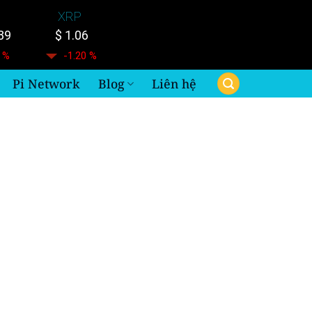
XRP
89
$ 1.06
 %
-1.20 %
Pi Network
Blog
Liên hệ