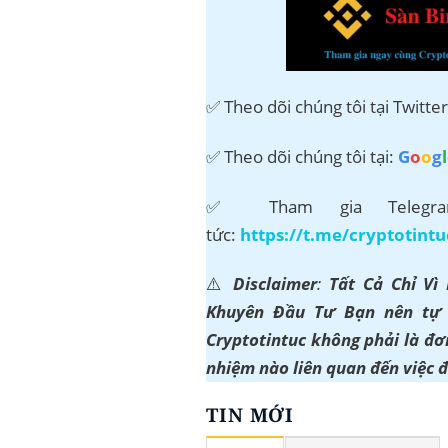
✅ Theo dõi chúng tôi tại Twitte
✅ Theo dõi chúng tôi tại:
G
o
o
g
l
✅ Tham gia Telegram
tức:
https://t.me/cryptotintu
⚠️
Disclaimer
:
Tất Cả Chỉ Vì
Khuyên Đầu Tư Bạn nên tự t
Cryptotintuc không phải là đơn
nhiệm nào liên quan đến việc 
TIN MỚI