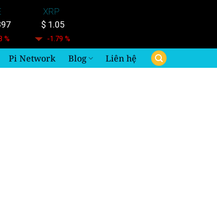
E
XRP
897
$ 1.05
8 %
-1.79 %
Pi Network
Blog
Liên hệ