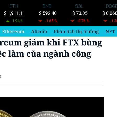
ETH
BNB
SOL
DOG
$ 1,911.11
$ 592.40
$ 73.35
$ 0.06
1.94 %
-1.65 %
-0.76 %
-1.3
Ethereum
Altcoin
Phân tích thị trường
NFT
ereum giảm khi FTX bùng
iệc làm của ngành công
7