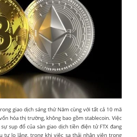
trong giao dịch sáng thứ Năm cùng với tất cả 10 mã
vốn hóa thị trường, không bao gồm stablecoin. Việc
i sự sụp đổ của sàn giao dịch tiền điện tử FTX đang
 tư lo lắng, trong khi việc sa thải nhân viên trong