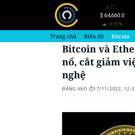
Bỏ
BTC
qua
$ 64,660.0
nội
0.35 %
dung
Trang chủ
Biểu đồ
Bitcoin
Bitcoin và Eth
nổ, cắt giảm v
nghệ
ĐĂNG VÀO
⏱️17/11/2022, 12:3