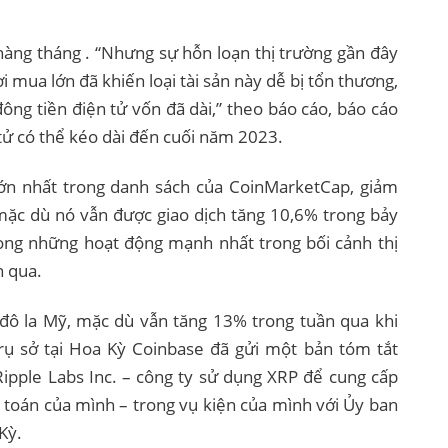
hàng tháng . “Nhưng sự hỗn loạn thị trường gần đây
mua lớn đã khiến loại tài sản này dễ bị tổn thương,
ng tiền điện tử vốn đã dài,” theo báo cáo, báo cáo
 tử có thể kéo dài đến cuối năm 2023.
 lớn nhất trong danh sách của CoinMarketCap, giảm
mặc dù nó vẫn được giao dịch tăng 10,6% trong bảy
rong những hoạt động mạnh nhất trong bối cảnh thị
n qua.
đô la Mỹ, mặc dù vẫn tăng 13% trong tuần qua khi
 trụ sở tại Hoa Kỳ Coinbase đã gửi một bản tóm tắt
Ripple Labs Inc. – công ty sử dụng XRP để cung cấp
 toán của mình – trong vụ kiện của mình với Ủy ban
Kỳ.