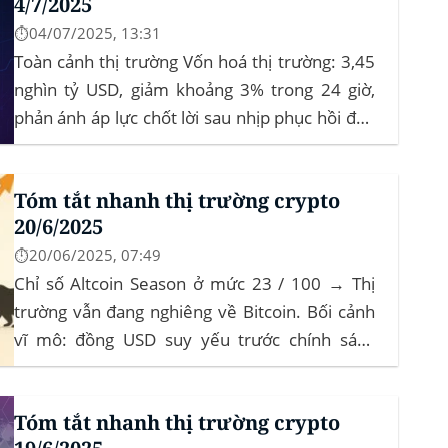
4/7/2025
⏱️04/07/2025, 13:31
Toàn cảnh thị trường Vốn hoá thị trường: 3,45
nghìn tỷ USD, giảm khoảng 3% trong 24 giờ,
phản ánh áp lực chốt lời sau nhịp phục hồi đầu
tháng‍ Bitcoin dominance: ở mức 63%, giữ
vững vai trò dẫn dắt khi altcoin điều chỉnh nhẹ.
Tóm tắt nhanh thị trường crypto
Tin tức nổi bật...
20/6/2025
⏱️20/06/2025, 07:49
Chỉ số Altcoin Season ở mức 23 / 100 → Thị
trường vẫn đang nghiêng về Bitcoin. Bối cảnh
vĩ mô: đồng USD suy yếu trước chính sách
“Trumponomics”, nhà đầu tư tìm đến vàng và
crypto như “nơi trú ẩn” mới. Sự kiện Chi tiết
Tóm tắt nhanh thị trường crypto
Hack 100 triệu USD...