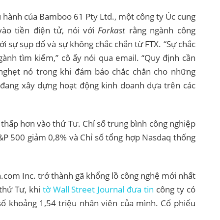
 hành của Bamboo 61 Pty Ltd., một công ty Úc cung
ào tiền điện tử, nói với
Forkast
rằng ngành công
ới sự sụp đổ và sự không chắc chắn từ FTX. “Sự chắc
gành tìm kiếm,” cô ấy nói qua email. “Quy định cần
nghẹt nó trong khi đảm bảo chắc chắn cho những
 đang xây dựng hoạt động kinh doanh dựa trên các
thấp hơn vào thứ Tư. Chỉ số trung bình công nghiệp
&P 500 giảm 0,8% và Chỉ số tổng hợp Nasdaq thống
.com Inc. trở thành gã khổng lồ công nghệ mới nhất
 thứ Tư, khi
tờ Wall Street Journal đưa tin
công ty có
 số khoảng 1,54 triệu nhân viên của mình. Cổ phiếu