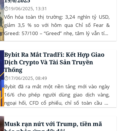
19/6/2025
⏱️19/06/2025, 13:31
Vốn hóa toàn thị trường: 3,24 nghìn tỷ USD,
giảm 3,5 % so với hôm qua Chỉ số Fear &
Greed: 57/100 – “Greed” nhẹ, tâm lý vẫn tích
cực Xu hướng: BTC giữ vững 104 k USD sẽ
củng cố đà đi ngang-tích lũy, tạo bàn đạp cho
Bybit Ra Mắt TradFi: Kết Hợp Giao
altcoin...
Dịch Crypto Và Tài Sản Truyền
Thống
⏱️17/06/2025, 08:49
Bybit đã ra mắt một nền tảng mới vào ngày
16/6 cho phép người dùng giao dịch vàng,
ngoại hối, CFD cổ phiếu, chỉ số toàn cầu và
hàng hóa trực tiếp trên ứng dụng của mình –
đây là lần đầu tiên một sàn giao dịch tiền mã
Musk rạn nứt với Trump, tiền mã
hóa...