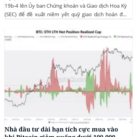
19b-4 lên Ủy ban Chứng khoán và Giao dịch Hoa Kỳ
(SEC) để đề xuất niêm yết quỹ giao dịch hoán đổi
(ETF) Sui của 21Shares. Động thái này khởi động quá
trình xem xét chính thức của SEC đối với...
Nhà đầu tư dài hạn tích cực mua vào