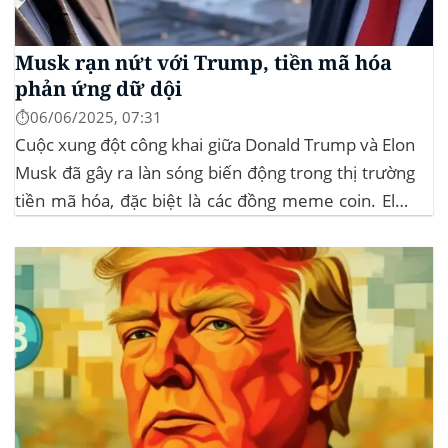
Musk rạn nứt với Trump, tiền mã hóa
phản ứng dữ dội
⏱️06/06/2025, 07:31
Cuộc xung đột công khai giữa Donald Trump và Elon
Musk đã gây ra làn sóng biến động trong thị trường
tiền mã hóa, đặc biệt là các đồng meme coin. Elon
Musk rời khỏi D.O.G.E. (Department of
Government Efficiency) và chỉ trích dự luật “Big
Beautiful Bill” của Trump,...