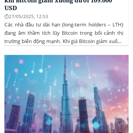
khi Bitcoin giảm xuống dưới 109.000
USD
⏱️27/05/2025, 12:53
Các nhà đầu tư dài hạn (long-term holders – LTH)
đang âm thầm tích lũy Bitcoin trong bối cảnh thị
trường biến động mạnh. Khi giá Bitcoin giảm xuống
dưới 109.000 USD, hai đợt thanh lý lớn đã xảy ra,
khiến hơn 185 triệu USD vị thế mua bị xóa...