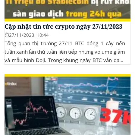
Cập nhật tin tức crypto ngày 27/11/2023
⏱️27/11/2023, 10:44
Tổng quan thị trường 27/11 BTC đóng 1 cây nến
tuần xanh lần thứ tuần liên tiếp nhưng volume giảm
và mẫu hình Doji. Trong khung ngày BTC vẫn đang
sideway trong vùng giá từ $35k đến $38k. Hơn 11
triệu đô Stablecoin bị rút khỏi các sàn giao dịch...