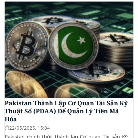
mức giá cao nhất từ trước đến nay của...
Pakistan Thành Lập Cơ Quan Tài Sản Kỹ
Thuật Số (PDAA) Để Quản Lý Tiền Mã
Hóa
⏱️22/05/2025, 15:04
Pakistan chính thức thành lập Cơ quan Tài sản Kỹ