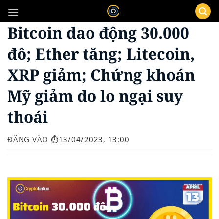
Bỏ
qua
Bitcoin dao động 30.000
nội
dung
đô; Ether tăng; Litecoin,
XRP giảm; Chứng khoán
Mỹ giảm do lo ngại suy
thoái
ĐĂNG VÀO
⏱️13/04/2023, 13:00