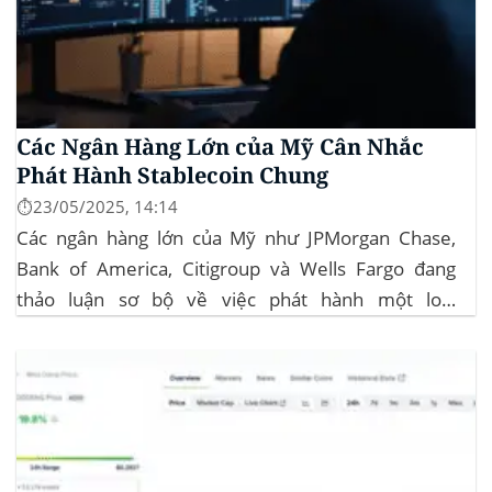
Các Ngân Hàng Lớn của Mỹ Cân Nhắc
Phát Hành Stablecoin Chung
⏱️23/05/2025, 14:14
Các ngân hàng lớn của Mỹ như JPMorgan Chase,
Bank of America, Citigroup và Wells Fargo đang
thảo luận sơ bộ về việc phát hành một loại
stablecoin chung. Động thái này nhằm đối phó với
sự cạnh tranh ngày càng tăng từ ngành công nghiệp
tiền điện tử. Các...