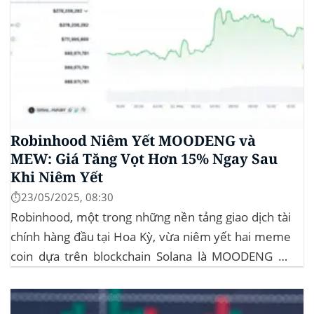
Robinhood Niêm Yết MOODENG và
MEW: Giá Tăng Vọt Hơn 15% Ngay Sau
Khi Niêm Yết
⏱️23/05/2025, 08:30
Robinhood, một trong những nền tảng giao dịch tài
chính hàng đầu tại Hoa Kỳ, vừa niêm yết hai meme
coin dựa trên blockchain Solana là MOODENG và
MEW. Thông tin này đã kích hoạt đợt tăng giá mạnh
mẽ cho cả hai đồng tiền số, với mức tăng hơn...