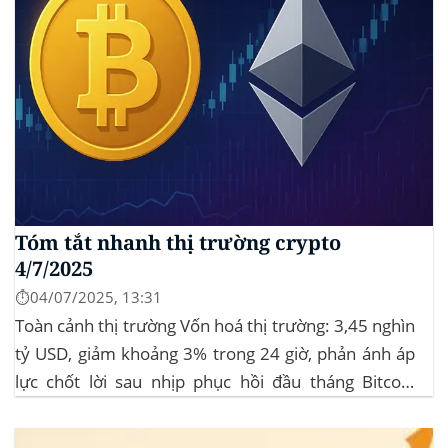
Tóm tắt nhanh thị trường crypto
4/7/2025
⏱️04/07/2025, 13:31
Toàn cảnh thị trường Vốn hoá thị trường: 3,45 nghìn
tỷ USD, giảm khoảng 3% trong 24 giờ, phản ánh áp
lực chốt lời sau nhịp phục hồi đầu tháng‍ Bitcoin
dominance: ở mức 63%, giữ vững vai trò dẫn dắt khi
altcoin điều chỉnh nhẹ. Tin tức nổi bật...