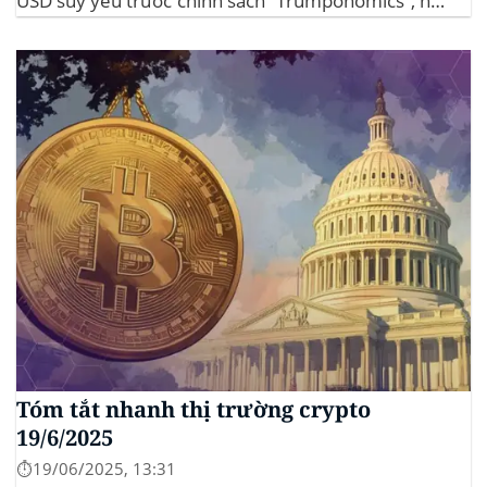
USD suy yếu trước chính sách “Trumponomics”, nhà
đầu tư tìm đến vàng và crypto như “nơi trú ẩn” mới.
Sự kiện Chi tiết Hack 100 triệu USD...
Tóm tắt nhanh thị trường crypto
19/6/2025
⏱️19/06/2025, 13:31