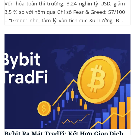
Vốn hóa toàn thị trường: 3,24 nghìn tỷ USD, giảm
3,5 % so với hôm qua Chỉ số Fear & Greed: 57/100
– “Greed” nhẹ, tâm lý vẫn tích cực Xu hướng: BTC
giữ vững 104 k USD sẽ củng cố đà đi ngang-tích lũy,
tạo bàn đạp cho altcoin...
Bybit Ra Mắt TradFi: Kết Hợp Giao Dịch