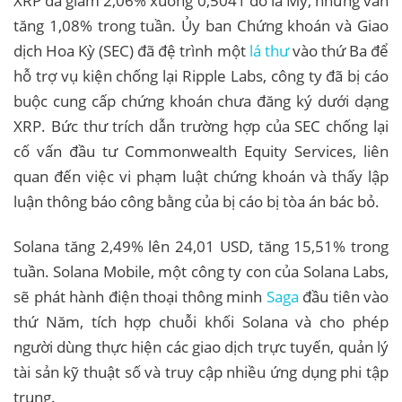
XRP đã giảm 2,06% xuống 0,5041 đô la Mỹ, nhưng vẫn
tăng 1,08% trong tuần. Ủy ban Chứng khoán và Giao
dịch Hoa Kỳ (SEC) đã đệ trình một
lá thư
vào thứ Ba để
hỗ trợ vụ kiện chống lại Ripple Labs, công ty đã bị cáo
buộc cung cấp chứng khoán chưa đăng ký dưới dạng
XRP. Bức thư trích dẫn trường hợp của SEC chống lại
cố vấn đầu tư Commonwealth Equity Services, liên
quan đến việc vi phạm luật chứng khoán và thấy lập
luận thông báo công bằng của bị cáo bị tòa án bác bỏ.
Solana tăng 2,49% lên 24,01 USD, tăng 15,51% trong
tuần. Solana Mobile, một công ty con của Solana Labs,
sẽ phát hành điện thoại thông minh
Saga
đầu tiên vào
thứ Năm, tích hợp chuỗi khối Solana và cho phép
người dùng thực hiện các giao dịch trực tuyến, quản lý
tài sản kỹ thuật số và truy cập nhiều ứng dụng phi tập
trung.