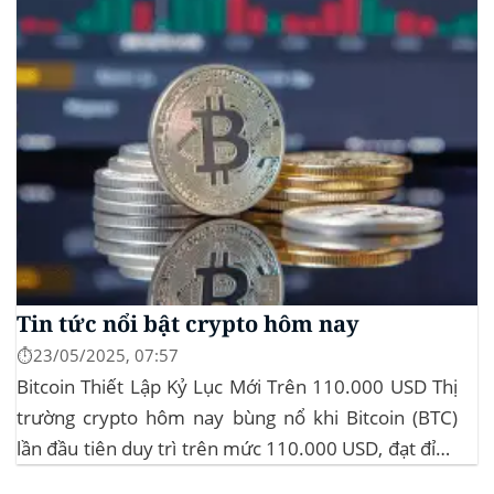
Tin tức nổi bật crypto hôm nay
⏱️23/05/2025, 07:57
Bitcoin Thiết Lập Kỷ Lục Mới Trên 110.000 USD Thị
trường crypto hôm nay bùng nổ khi Bitcoin (BTC)
lần đầu tiên duy trì trên mức 110.000 USD, đạt đỉnh
gần 112.000 USD, tăng hơn 3% trong 24 giờ. Đây là