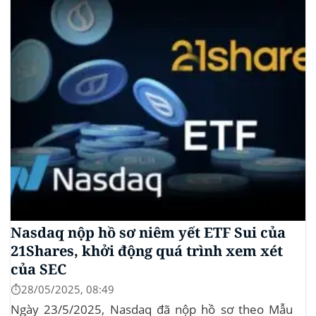
tập thể do Burwick Law đại diện, cáo buộc các công
ty...
Nasdaq nộp hồ sơ niêm yết ETF Sui của
21Shares, khởi động quá trình xem xét
của SEC
⏱️28/05/2025, 08:49
Ngày 23/5/2025, Nasdaq đã nộp hồ sơ theo Mẫu