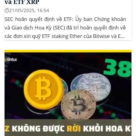
và ETF XRP
⏱️21/05/2025, 16:54
SEC hoãn quyết định về ETF: Ủy ban Chứng khoán
và Giao dịch Hoa Kỳ (SEC) đã trì hoãn quyết định về
các đơn xin quỹ ETF staking Ether của Bitwise và ETF
XRP của Grayscale, dự kiến kéo dài đến tháng
10/2025 để thu thập thêm ý kiến công...