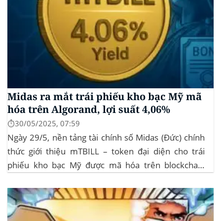
Midas ra mắt trái phiếu kho bạc Mỹ mã
hóa trên Algorand, lợi suất 4,06%
⏱️30/05/2025, 07:59
Ngày 29/5, nền tảng tài chính số Midas (Đức) chính
thức giới thiệu mTBILL – token đại diện cho trái
phiếu kho bạc Mỹ được mã hóa trên blockchain
Algorand, mang lại lợi suất ròng 4,06%/năm mà
không yêu cầu mức đầu tư tối thiểu. mTBILL được
bảo chứng bằng...