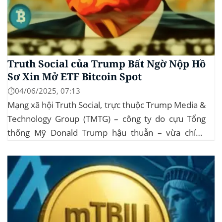
Truth Social của Trump Bất Ngờ Nộp Hồ
Sơ Xin Mở ETF Bitcoin Spot
⏱️04/06/2025, 07:13
Mạng xã hội Truth Social, trực thuộc Trump Media &
Technology Group (TMTG) – công ty do cựu Tổng
thống Mỹ Donald Trump hậu thuẫn – vừa chính
thức đệ trình hồ sơ lên Ủy ban Chứng khoán và Giao
dịch Mỹ (SEC) để xin phê duyệt quỹ ETF Bitcoin...