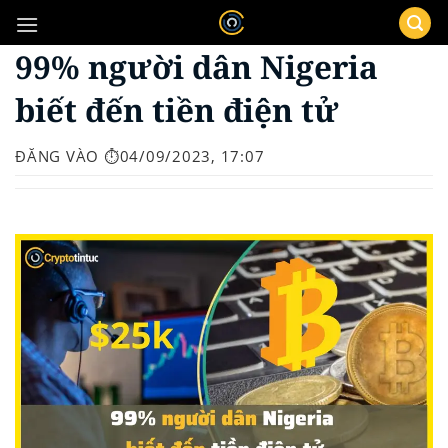
Bỏ
qua
99% người dân Nigeria
nội
dung
biết đến tiền điện tử
ĐĂNG VÀO
⏱️04/09/2023, 17:07