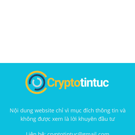
Nội dung website chỉ vì mục đích thông tin và
không được xem là lời khuyên đầu tư
Liên hệ: cryptotintuc@gmail.com