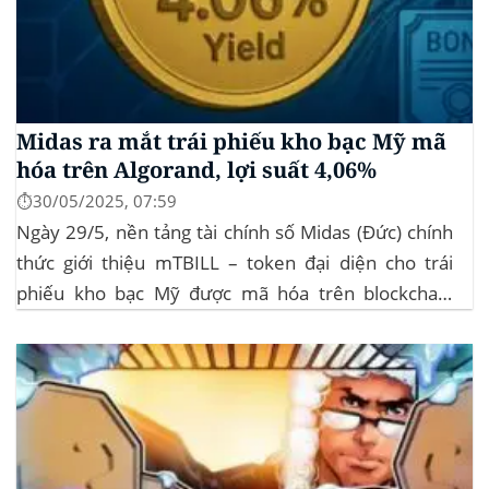
Midas ra mắt trái phiếu kho bạc Mỹ mã
hóa trên Algorand, lợi suất 4,06%
⏱️30/05/2025, 07:59
Ngày 29/5, nền tảng tài chính số Midas (Đức) chính
thức giới thiệu mTBILL – token đại diện cho trái
phiếu kho bạc Mỹ được mã hóa trên blockchain
Algorand, mang lại lợi suất ròng 4,06%/năm mà
không yêu cầu mức đầu tư tối thiểu. mTBILL được
bảo chứng bằng...