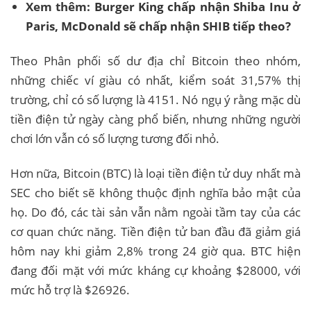
Xem thêm:
Burger King chấp nhận Shiba Inu ở
Paris, McDonald sẽ chấp nhận SHIB tiếp theo?
Theo Phân phối số dư địa chỉ Bitcoin theo nhóm,
những chiếc ví giàu có nhất, kiểm soát 31,57% thị
trường, chỉ có số lượng là 4151. Nó ngụ ý rằng mặc dù
tiền điện tử ngày càng phổ biến, nhưng những người
chơi lớn vẫn có số lượng tương đối nhỏ.
Hơn nữa, Bitcoin (BTC) là loại tiền điện tử duy nhất mà
SEC cho biết sẽ không thuộc định nghĩa bảo mật của
họ. Do đó, các tài sản vẫn nằm ngoài tầm tay của các
cơ quan chức năng. Tiền điện tử ban đầu đã giảm giá
hôm nay khi giảm 2,8% trong 24 giờ qua. BTC hiện
đang đối mặt với mức kháng cự khoảng $28000, với
mức hỗ trợ là $26926.