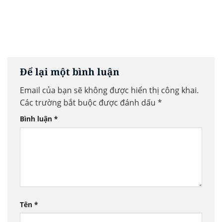
Để lại một bình luận
Email của bạn sẽ không được hiển thị công khai.
Các trường bắt buộc được đánh dấu
*
Bình luận
*
Tên
*