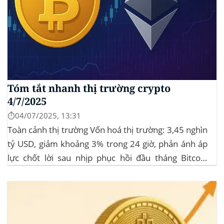
Tóm tắt nhanh thị trường crypto
4/7/2025
⏱️04/07/2025, 13:31
Toàn cảnh thị trường Vốn hoá thị trường: 3,45 nghìn
tỷ USD, giảm khoảng 3% trong 24 giờ, phản ánh áp
lực chốt lời sau nhịp phục hồi đầu tháng‍ Bitcoin
dominance: ở mức 63%, giữ vững vai trò dẫn dắt khi
altcoin điều chỉnh nhẹ. Tin tức nổi bật...