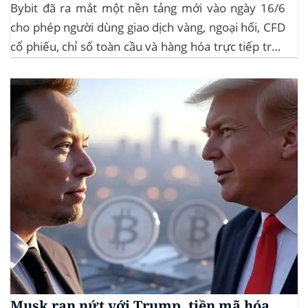
Bybit đã ra mắt một nền tảng mới vào ngày 16/6
cho phép người dùng giao dịch vàng, ngoại hối, CFD
cổ phiếu, chỉ số toàn cầu và hàng hóa trực tiếp trên
ứng dụng của mình – đây là lần đầu tiên một sàn
giao dịch tiền mã hóa...
Musk rạn nứt với Trump, tiền mã hóa