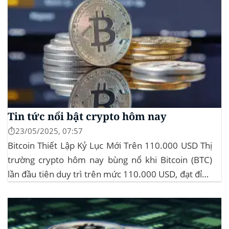
Tin tức nổi bật crypto hôm nay
⏱️23/05/2025, 07:57
Bitcoin Thiết Lập Kỷ Lục Mới Trên 110.000 USD Thị
trường crypto hôm nay bùng nổ khi Bitcoin (BTC)
lần đầu tiên duy trì trên mức 110.000 USD, đạt đỉnh
gần 112.000 USD, tăng hơn 3% trong 24 giờ. Đây là
mức giá cao nhất từ trước đến nay của...