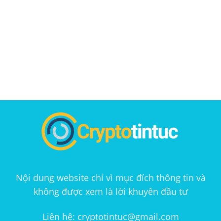
Nội dung website chỉ vì mục đích thông tin và
không được xem là lời khuyên đầu tư
Liên hệ: cryptotintuc@gmail.com