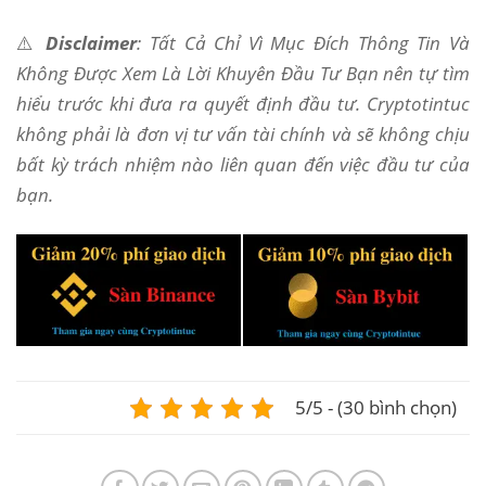
⚠️
Disclaimer
: Tất Cả Chỉ Vì Mục Đích Thông Tin Và
Không Được Xem Là Lời Khuyên Đầu Tư Bạn nên tự tìm
hiểu trước khi đưa ra quyết định đầu tư. Cryptotintuc
không phải là đơn vị tư vấn tài chính và sẽ không chịu
bất kỳ trách nhiệm nào liên quan đến việc đầu tư của
bạn.
5/5 - (30 bình chọn)