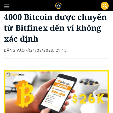
Bỏ
qua
4000 Bitcoin được chuyển
nội
dung
từ Bitfinex đến ví không
xác định
ĐĂNG VÀO
⏱️24/08/2023, 21:15