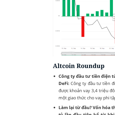
Altcoin Roundup
Công ty đầu tư tiền điện
DeFi:
Công ty đầu tư tiền đ
được khoản vay 3,4 triệu đô
một giao thức cho vay phi tậ
Làm lại từ đầu? Vốn hóa t
tỷ lần đầu tiên kể từ khi