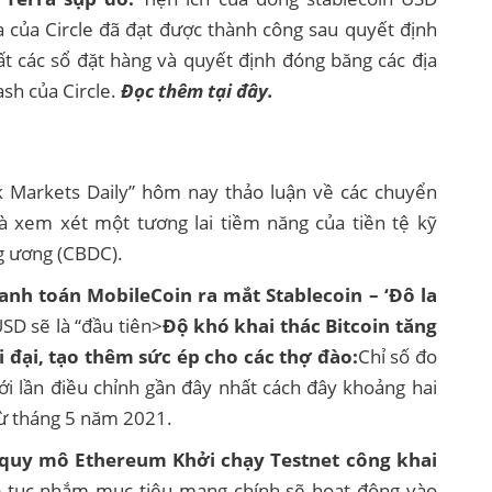
 của Circle đã đạt được thành công sau quyết định
t các sổ đặt hàng và quyết định đóng băng các địa
sh của Circle.
Đọc thêm tại đây.
k Markets Daily” hôm nay thảo luận về các chuyển
à xem xét một tương lai tiềm năng của tiền tệ kỹ
g ương (CBDC).
hanh toán MobileCoin ra mắt Stablecoin – ‘Đô la
SD sẽ là “đầu tiên>
Độ khó khai thác Bitcoin tăng
 đại, tạo thêm sức ép cho các thợ đào:
Chỉ số đo
i lần điều chỉnh gần đây nhất cách đây khoảng hai
từ tháng 5 năm 2021.
 quy mô Ethereum Khởi chạy Testnet công khai
p tục nhắm mục tiêu mạng chính sẽ hoạt động vào