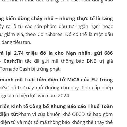
g kiến ​​dòng chảy nhỏ – nhưng thực tế là tăng
y ra là từ các sản phẩm đầu tư “ngắn hạn” hoặc
ự giảm giá, theo CoinShares. Đó có thể là một dấu
 đang tiêu tan.
rả lại 2,74 triệu đô la cho Nạn nhân, gửi 686
 Cash:
Tin tặc đã gửi mã thông báo BNB trị giá
 Tornado Cash bị trừng phạt.
 mạnh mẽ Luật tiền điện tử MiCA của EU trong
n:
Sự hỗ trợ này mở đường cho quy định cấp phép
 ngoặt có hiệu lực vào năm 2024.
triển Kinh tế Công bố Khung Báo cáo Thuế Toàn
điện tử:
Phạm vi của khuôn khổ OECD sẽ bao gồm
n điện tử và một số mã thông báo không thể thay thế