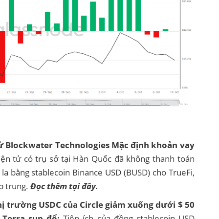
 tử Blockwater Technologies Mặc định khoản vay
iện tử có trụ sở tại Hàn Quốc đã không thanh toán
 la bằng stablecoin Binance USD (BUSD) cho TrueFi,
p trung.
Đọc thêm tại đây.
hị trường USDC của Circle giảm xuống dưới $ 50
 Terra sụp đổ:
Tiện ích của đồng stablecoin USD