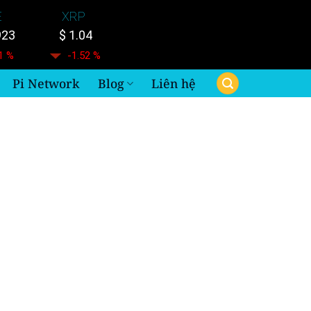
E
XRP
923
$ 1.04
1 %
-1.52 %
Pi Network
Blog
Liên hệ