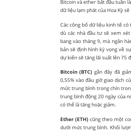
Bitcoin và ether bắt đầu tuần l
dữ liệu lạm phát của Hoa Kỳ s
Các công bố dữ liệu kinh tế có
dù các nhà đầu tư sẽ xem xét
bang vào tháng 9, mà ngân hà
bản sẽ định hình kỳ vọng về s
dự kiến ​​sẽ tăng lãi suất lên 75 
Bitcoin (
BTC
)
gần đây đã giảm
0,55% vào đầu giờ giao dịch c
mức trung bình trong chín tron
trung bình động 20 ngày của nó.
có thể là tăng hoặc giảm.
Ether (
ETH
)
cũng theo một con
dưới mức trung bình. Khối lượ