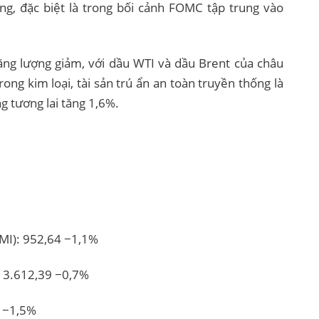
g, đặc biệt là trong bối cảnh FOMC tập trung vào
năng lượng giảm, với dầu WTI và dầu Brent của châu
ong kim loại, tài sản trú ẩn an toàn truyền thống là
g tương lai tăng 1,6%.
CMI): 952,64 −1,1%
 3.612,39 −0,7%
e −1,5%