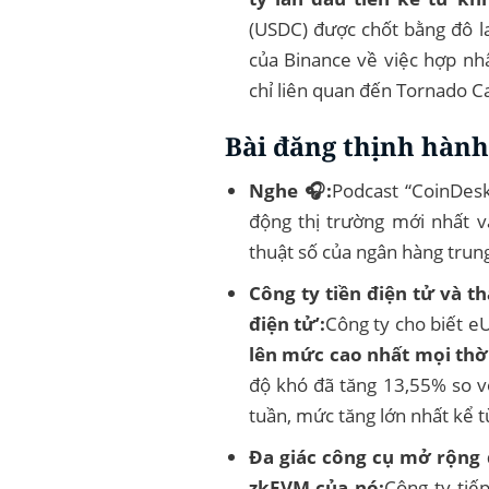
(USDC) được chốt bằng đô la
của Binance về việc hợp nhấ
chỉ liên quan đến Tornado Ca
Bài đăng thịnh hành
Nghe 🎧:
Podcast “CoinDes
động thị trường mới nhất v
thuật số của ngân hàng trun
Công ty tiền điện tử và t
điện tử’:
Công ty cho biết eU
lên mức cao nhất mọi thời
độ khó đã tăng 13,55% so vớ
tuần, mức tăng lớn nhất kể 
Đa giác công cụ mở rộng
zkEVM của nó:
Công ty tiế