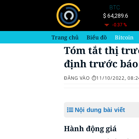
Bỏ
BTC
qua
$ 64,289.6
nội
-0.37 %
dung
Trang chủ
Biểu đồ
Bitcoin
Tóm tắt thị trư
định trước báo
ĐĂNG VÀO
⏱️11/10/2022, 08:2
Nội dung bài viết
Hành động giá