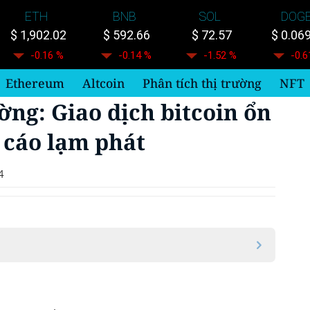
ETH
BNB
SOL
DOG
$ 1,902.02
$ 592.66
$ 72.57
$ 0.06
-0.16 %
-0.14 %
-1.52 %
-0.6
Ethereum
Altcoin
Phân tích thị trường
NFT
ờng: Giao dịch bitcoin ổn
 cáo lạm phát
4