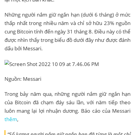
Những người nắm giữ ngắn hạn (dưới 6 tháng) ở mức
thấp nhất trong nhiều năm và chỉ sở hữu 23% nguồn
cung Bitcoin tính đến ngày 31 tháng 8. Điều này có thể
được nhìn thấy trong biểu đồ dưới đây như được đánh
dấu bởi Messari.
Nguồn: Messari
Trong bảy năm qua, những người nắm giữ ngắn hạn
của Bitcoin đã chạm đáy sáu lần, với năm tiếp theo
luôn mang lại lợi nhuận dương. Báo cáo của Messari
thêm
,
“Số lượng người nắm giữ ngắn hạn đã từng là một chỉ