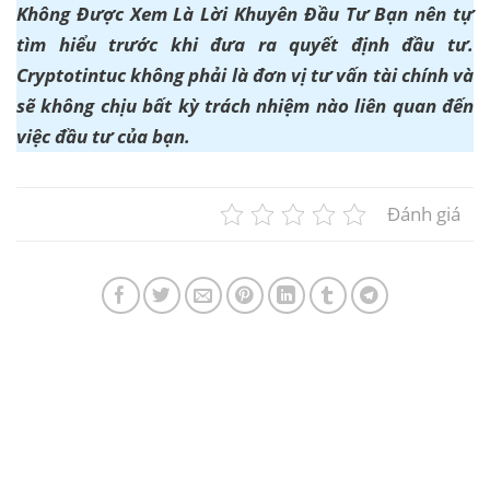
Không Được Xem Là Lời Khuyên Đầu Tư Bạn nên tự
tìm hiểu trước khi đưa ra quyết định đầu tư.
Cryptotintuc không phải là đơn vị tư vấn tài chính và
sẽ không chịu bất kỳ trách nhiệm nào liên quan đến
việc đầu tư của bạn.
Đánh giá