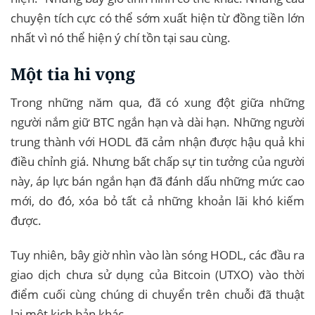
chuyện tích cực có thể sớm xuất hiện từ đồng tiền lớn
nhất vì nó thể hiện ý chí tồn tại sau cùng.
Một tia hi vọng
Trong những năm qua, đã có xung đột giữa những
người nắm giữ BTC ngắn hạn và dài hạn. Những người
trung thành với HODL đã cảm nhận được hậu quả khi
điều chỉnh giá. Nhưng bất chấp sự tin tưởng của người
này, áp lực bán ngắn hạn đã đánh dấu những mức cao
mới, do đó, xóa bỏ tất cả những khoản lãi khó kiếm
được.
Tuy nhiên, bây giờ nhìn vào làn sóng HODL, các đầu ra
giao dịch chưa sử dụng của Bitcoin (UTXO) vào thời
điểm cuối cùng chúng di chuyển trên chuỗi đã thuật
lại một kịch bản khác.