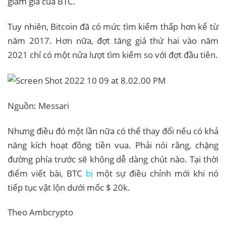
giảm giá của BTC.
Tuy nhiên, Bitcoin đã có mức tìm kiếm thấp hơn kể từ
năm 2017. Hơn nữa, đợt tăng giá thứ hai vào năm
2021 chỉ có một nửa lượt tìm kiếm so với đợt đầu tiên.
Nguồn: Messari
Nhưng điều đó một lần nữa có thể thay đổi nếu có khả
năng kích hoạt đồng tiền vua. Phải nói rằng, chặng
đường phía trước sẽ không dễ dàng chút nào. Tại thời
điểm viết bài, BTC
bị
một sự điều chỉnh mới khi nó
tiếp tục vật lộn dưới mốc $ 20k.
Theo Ambcrypto