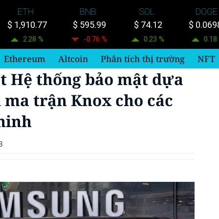
ETH
BNB
SOL
DOGE
$ 1,910.77
$ 595.99
$ 74.12
$ 0.069
2.28 %
-0.76 %
0.23 %
0.18
Ethereum
Altcoin
Phân tích thị trường
NFT
t Hệ thống bảo mật dựa
i ma trận Knox cho các
 minh
3