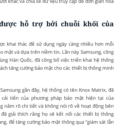
ười khác và chia sẻ dữ liệu truy cập để đơn giản hóa
được hỗ trợ bởi chuỗi khối của
ợc khai thác để sử dụng ngày càng nhiều hơn mỗi
o mật và dựa trên niềm tin. Lần này Samsung, công
ùng Hàn Quốc, đã công bố việc triển khai hệ thống
cách tăng cường bảo mật cho các thiết bị thông minh
n Samsung gần đây, hệ thống có tên Knox Matrix, đã
 cải tiến của phương pháp bảo mật hiện tại của
 nắm rõ chi tiết và không nói rõ về hoạt động bên
ã giải thích rằng họ sẽ kết nối các thiết bị thông
ng, để tăng cường bảo mật thông qua “giám sát lẫn