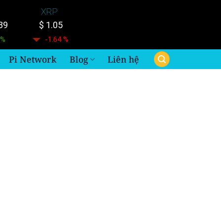
XRP
89
$ 1.05
 %
-1.64 %
Pi Network
Blog
Liên hệ