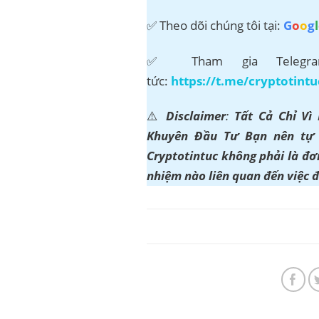
✅ Theo dõi chúng tôi tại:
G
o
o
g
l
✅ Tham gia Telegram
tức:
https://t.me/cryptotintu
⚠️
Disclaimer
:
Tất Cả Chỉ Vì
Khuyên Đầu Tư Bạn nên tự t
Cryptotintuc không phải là đơn
nhiệm nào liên quan đến việc 