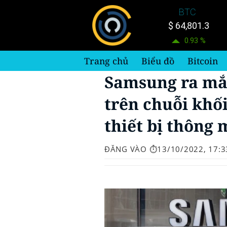
Bỏ
BTC
qua
$ 64,801.3
nội
0.93 %
dung
Trang chủ
Biểu đồ
Bitcoin
Samsung ra mắ
trên chuỗi khố
thiết bị thông
ĐĂNG VÀO
⏱️13/10/2022, 17:3