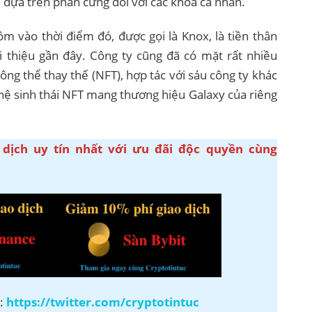
ệ dựa trên phần cứng đối với các khóa cá nhân.
 vào thời điểm đó, được gọi là Knox, là tiền thân
 thiệu gần đây. Công ty cũng đã có mặt rất nhiều
ng thể thay thế (NFT), hợp tác với sáu công ty khác
hệ sinh thái NFT mang thương hiệu Galaxy của riêng
 dịch uy tín nhất với ưu đãi độc quyền cùng
r:
https://twitter.com/cryptotintuc